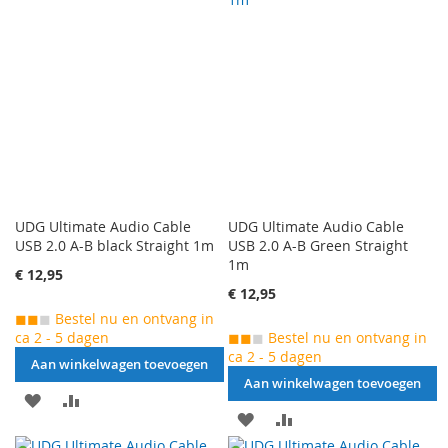
TOEVOEGEN
OM
TOEVOEGEN
OM
TE
TE
VERGELIJKEN
VERGELIJKEN
UDG Ultimate Audio Cable
UDG Ultimate Audio Cable
USB 2.0 A-B black Straight 1m
USB 2.0 A-B Green Straight
1m
€ 12,95
€ 12,95
◼◼
◼
Bestel nu en ontvang in
ca 2 - 5 dagen
◼◼
◼
Bestel nu en ontvang in
ca 2 - 5 dagen
Aan winkelwagen toevoegen
Aan winkelwagen toevoegen
AAN
VOEG
AAN
VOEG
VERLANGLIJST
TOE