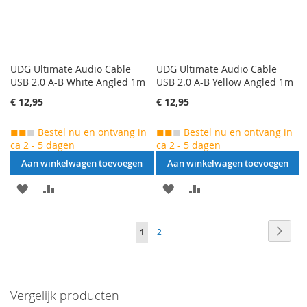
UDG Ultimate Audio Cable
UDG Ultimate Audio Cable
USB 2.0 A-B White Angled 1m
USB 2.0 A-B Yellow Angled 1m
€ 12,95
€ 12,95
◼◼
◼
Bestel nu en ontvang in
◼◼
◼
Bestel nu en ontvang in
ca 2 - 5 dagen
ca 2 - 5 dagen
Aan winkelwagen toevoegen
Aan winkelwagen toevoegen
AAN
VOEG
AAN
VOEG
VERLANGLIJST
TOE
VERLANGLIJST
TOE
Pagina
Pagin
Naar
Je
Pagina
1
2
TOEVOEGEN
OM
TOEVOEGEN
OM
betal
leest
TE
TE
momenteel
VERGELIJKEN
VERGELIJKEN
Vergelijk producten
pagina