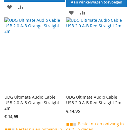
Aan winkelwagen toevoegen
AAN
VOEG
AAN
VOEG
VERLANGLIJST
TOE
VERLANGLIJST
TOE
TOEVOEGEN
OM
TOEVOEGEN
OM
TE
TE
VERGELIJKEN
VERGELIJKEN
UDG Ultimate Audio Cable
UDG Ultimate Audio Cable
USB 2.0 A-B Orange Straight
USB 2.0 A-B Red Straight 2m
2m
€ 14,95
€ 14,95
◼◼
◼
Bestel nu en ontvang in
◼◼
◼
Bestel nu en ontvang in
ca 2 - 5 dagen