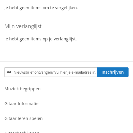
Je hebt geen items om te vergelijken.
Mijn verlanglijst
Je hebt geen items op je verlanglijst.
Schrijf
Inschrijven
je
in
voor
Muziek begrippen
onze
nieuwsbrief:
Gitaar Informatie
Gitaar leren spelen