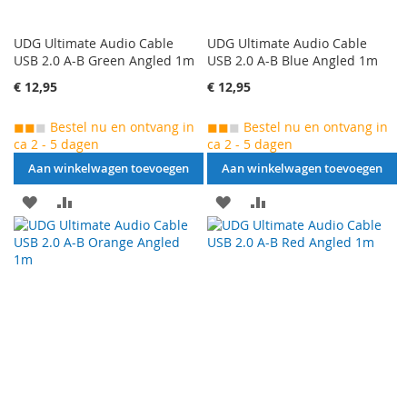
UDG Ultimate Audio Cable
UDG Ultimate Audio Cable
USB 2.0 A-B Green Angled 1m
USB 2.0 A-B Blue Angled 1m
€ 12,95
€ 12,95
◼◼
◼
Bestel nu en ontvang in
◼◼
◼
Bestel nu en ontvang in
ca 2 - 5 dagen
ca 2 - 5 dagen
Aan winkelwagen toevoegen
Aan winkelwagen toevoegen
AAN
VOEG
AAN
VOEG
VERLANGLIJST
TOE
VERLANGLIJST
TOE
TOEVOEGEN
OM
TOEVOEGEN
OM
TE
TE
VERGELIJKEN
VERGELIJKEN