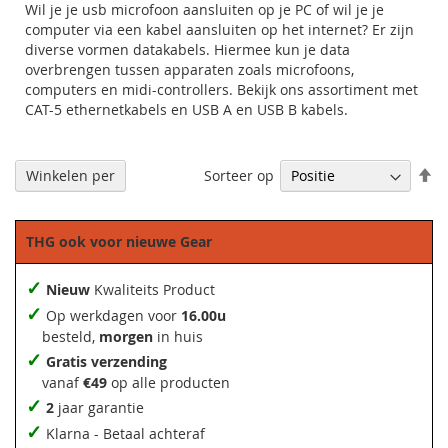
Wil je je usb microfoon aansluiten op je PC of wil je je
computer via een kabel aansluiten op het internet? Er zijn
diverse vormen datakabels. Hiermee kun je data
overbrengen tussen apparaten zoals microfoons,
computers en midi-controllers. Bekijk ons assortiment met
CAT-5 ethernetkabels en USB A en USB B kabels.
Af
Sorteer op
Winkelen per
so
THG ook voor nieuwe Gear
✓
Nieuw
Kwaliteits Product
✓
Op werkdagen voor
16.00u
besteld,
morgen
in huis
✓
Gratis verzending
vanaf
€49
op alle producten
✓
2
jaar garantie
✓
Klarna - Betaal achteraf