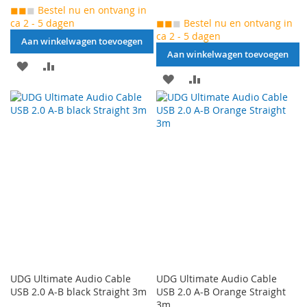
◼◼
◼
Bestel nu en ontvang in
ca 2 - 5 dagen
◼◼
◼
Bestel nu en ontvang in
ca 2 - 5 dagen
Aan winkelwagen toevoegen
Aan winkelwagen toevoegen
AAN
VOEG
AAN
VOEG
VERLANGLIJST
TOE
VERLANGLIJST
TOE
TOEVOEGEN
OM
TOEVOEGEN
OM
TE
TE
VERGELIJKEN
VERGELIJKEN
UDG Ultimate Audio Cable
UDG Ultimate Audio Cable
USB 2.0 A-B black Straight 3m
USB 2.0 A-B Orange Straight
3m