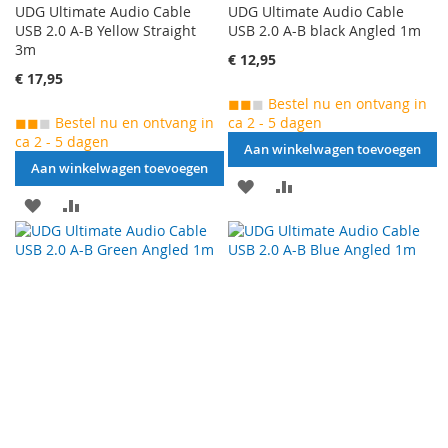
UDG Ultimate Audio Cable
UDG Ultimate Audio Cable
USB 2.0 A-B Yellow Straight
USB 2.0 A-B black Angled 1m
3m
€ 12,95
€ 17,95
◼◼
◼
Bestel nu en ontvang in
◼◼
◼
Bestel nu en ontvang in
ca 2 - 5 dagen
ca 2 - 5 dagen
Aan winkelwagen toevoegen
Aan winkelwagen toevoegen
AAN
VOEG
AAN
VOEG
VERLANGLIJST
TOE
VERLANGLIJST
TOE
TOEVOEGEN
OM
TOEVOEGEN
OM
TE
TE
VERGELIJKEN
VERGELIJKEN