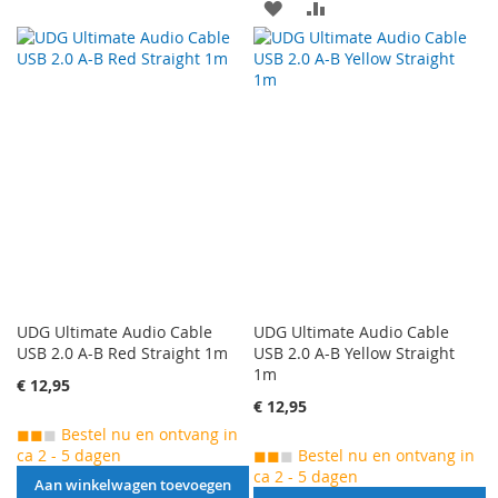
AAN
VOEG
VERLANGLIJST
TOE
VERLANGLIJST
TOE
TOEVOEGEN
OM
TOEVOEGEN
OM
TE
TE
VERGELIJKEN
VERGELIJKEN
UDG Ultimate Audio Cable
UDG Ultimate Audio Cable
USB 2.0 A-B Red Straight 1m
USB 2.0 A-B Yellow Straight
1m
€ 12,95
€ 12,95
◼◼
◼
Bestel nu en ontvang in
ca 2 - 5 dagen
◼◼
◼
Bestel nu en ontvang in
ca 2 - 5 dagen
Aan winkelwagen toevoegen