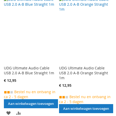
VERLANGLIJST
TOE
TOEVOEGEN
OM
TOEVOEGEN
OM
TE
TE
VERGELIJKEN
VERGELIJKEN
UDG Ultimate Audio Cable
UDG Ultimate Audio Cable
USB 2.0 A-B Blue Straight 1m
USB 2.0 A-B Orange Straight
1m
€ 12,95
€ 12,95
◼◼
◼
Bestel nu en ontvang in
ca 2 - 5 dagen
◼◼
◼
Bestel nu en ontvang in
ca 2 - 5 dagen
Aan winkelwagen toevoegen
Aan winkelwagen toevoegen
AAN
VOEG