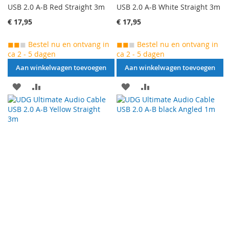
USB 2.0 A-B Red Straight 3m
USB 2.0 A-B White Straight 3m
€ 17,95
€ 17,95
◼◼
◼
Bestel nu en ontvang in
◼◼
◼
Bestel nu en ontvang in
ca 2 - 5 dagen
ca 2 - 5 dagen
Aan winkelwagen toevoegen
Aan winkelwagen toevoegen
AAN
VOEG
AAN
VOEG
VERLANGLIJST
TOE
VERLANGLIJST
TOE
TOEVOEGEN
OM
TOEVOEGEN
OM
TE
TE
VERGELIJKEN
VERGELIJKEN