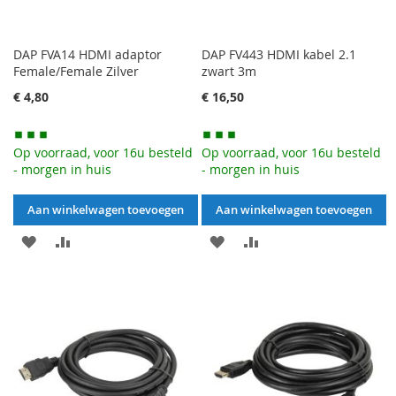
DAP FVA14 HDMI adaptor
DAP FV443 HDMI kabel 2.1
Female/Female Zilver
zwart 3m
€ 4,80
€ 16,50
Op voorraad, voor 16u besteld
Op voorraad, voor 16u besteld
- morgen in huis
- morgen in huis
Aan winkelwagen toevoegen
Aan winkelwagen toevoegen
AAN
VOEG
AAN
VOEG
VERLANGLIJST
TOE
VERLANGLIJST
TOE
TOEVOEGEN
OM
TOEVOEGEN
OM
TE
TE
VERGELIJKEN
VERGELIJKEN