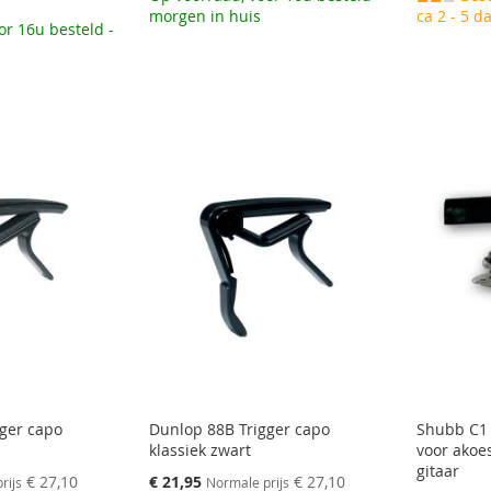
morgen in huis
ca 2 - 5 d
or 16u besteld -
ger capo
Dunlop 88B Trigger capo
Shubb C1 
klassiek zwart
voor akoes
gitaar
Speciale
€ 27,10
€ 21,95
€ 27,10
rijs
Normale prijs