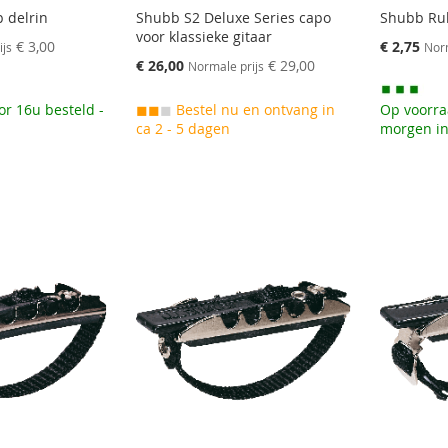
 delrin
Shubb S2 Deluxe Series capo
Shubb Rub
voor klassieke gitaar
Speciale
€ 3,00
€ 2,75
ijs
Norm
prijs
Speciale
€ 26,00
€ 29,00
Normale prijs
prijs
or 16u besteld -
◼◼
◼
Bestel nu en ontvang in
Op voorra
ca 2 - 5 dagen
morgen in