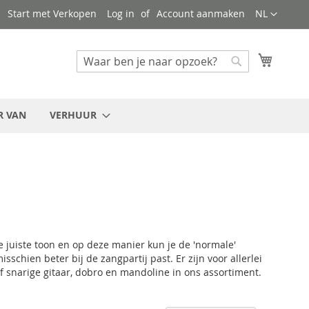
Taal
Start met Verkopen
Log in
Account aanmaken
NL
Mijn wi
Zoeken
Zoeken
R VAN
VERHUUR
e juiste toon en op deze manier kun je de 'normale'
chien beter bij de zangpartij past. Er zijn voor allerlei
lf snarige gitaar, dobro en mandoline in ons assortiment.