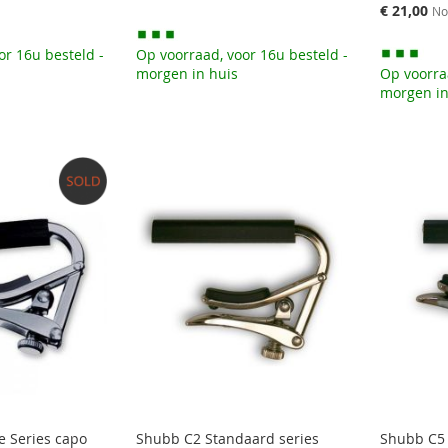
prijs
Speciale
€ 21,00
No
prijs
or 16u besteld -
Op voorraad, voor 16u besteld -
morgen in huis
Op voorra
morgen in
e Series capo
Shubb C2 Standaard series
Shubb C5 