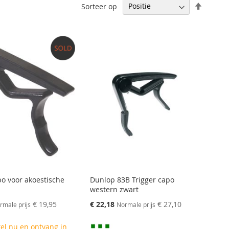
Aflopen
Sorteer op
sortere
po voor akoestische
Dunlop 83B Trigger capo
western zwart
Speciale
€ 19,95
€ 22,18
€ 27,10
rmale prijs
Normale prijs
prijs
el nu en ontvang in