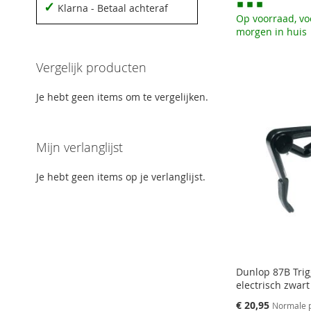
✓
Klarna - Betaal achteraf
Op voorraad, vo
Niet op
voorraad
morgen in huis
Aan winkelwagen toevoegen
Aan winkelwagen toevoegen
AAN
Aan winkelwagen toevoegen
AAN
Vergelijk producten
AAN
VERLANGLIJST
VOEG
AAN
VERLANGLIJST
VOEG
VERLANGLIJST
VOEG
Je hebt geen items om te vergelijken.
TOEVOEGEN
TOE
VERLANGLIJST
VOEG
TOEVOEGEN
TOE
TOEVOEGEN
TOE
OM
TOEVOEGEN
TOE
OM
OM
Mijn verlanglijst
TE
OM
TE
TE
VERGELIJKEN
Je hebt geen items op je verlanglijst.
TE
VERGELIJKEN
VERGELIJKEN
VERGELIJKEN
Dunlop 87B Trig
electrisch zwart
Speciale
€ 20,95
Normale p