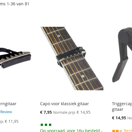
ems
1
-
36
van
81
rngitaar
Capo voor klassiek gitaar
Triggerca
gitaar
Speciale
€ 7,95
€ 14,95
1
Review
Normale prijs
prijs
Speciale
€ 14,95
No
€ 11,95
ijs
prijs
Op voorraad, voor 16u besteld -
◼◼
◼
Best