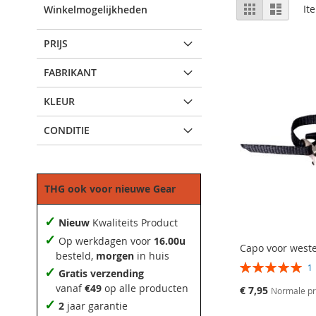
Bekijken
Rooster
Lijst
It
Winkelmogelijkheden
als
PRIJS
FABRIKANT
KLEUR
CONDITIE
THG ook voor nieuwe Gear
✓
Nieuw
Kwaliteits Product
✓
Op werkdagen voor
16.00u
Capo voor weste
besteld,
morgen
in huis
Beoordeling:
✓
Gratis verzending
100%
vanaf
€49
op alle producten
Speciale
€ 7,95
Normale pr
prijs
✓
2
jaar garantie