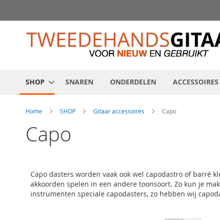
Ga
direct
door
naar
de
inhoud
SHOP
SNAREN
ONDERDELEN
ACCESSOIRES
Home
SHOP
Gitaar accessoires
Capo
Capo
Capo dasters worden vaak ook wel capodastro of barré kle
akkoorden spelen in een andere toonsoort. Zo kun je makk
instrumenten speciale capodasters, zo hebben wij capodast