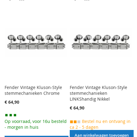
VERLANGLIJST
TOE
VERLANGLIJST
TOE
TOEVOEGEN
OM
TOEVOEGEN
OM
TE
TE
VERGELIJKEN
VERGELIJKEN
Fender Vintage Kluson-Style
Fender Vintage Kluson-Style
stemmechanieken Chrome
stemmechanieken
LINKShandig Nikkel
€ 64,90
€ 64,90
Op voorraad, voor 16u besteld
◼◼
◼
Bestel nu en ontvang in
- morgen in huis
ca 2 - 5 dagen
Aan winkelwagen toevoegen