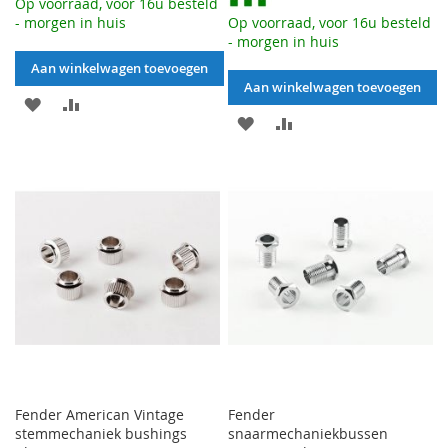
Op voorraad, voor 16u besteld
- morgen in huis
Op voorraad, voor 16u besteld
- morgen in huis
Aan winkelwagen toevoegen
Aan winkelwagen toevoegen
AAN
VOEG
AAN
VOEG
VERLANGLIJST
TOE
VERLANGLIJST
TOE
TOEVOEGEN
OM
TOEVOEGEN
OM
TE
TE
VERGELIJKEN
VERGELIJKEN
Fender American Vintage
Fender
stemmechaniek bushings
snaarmechaniekbussen