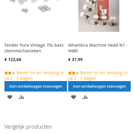
Fender Pure Vintage 70s bass
Alhambra Machine Head N1 -
stemmechanieken
9480
€ 123,68
€ 37,99
◼◼
◼
Bestel nu en ontvang in
◼◼
◼
Bestel nu en ontvang in
ca 2 - 5 dagen
ca 2 - 5 dagen
Aan winkelwagen toevoegen
Aan winkelwagen toevoegen
AAN
VOEG
AAN
VOEG
VERLANGLIJST
TOE
VERLANGLIJST
TOE
TOEVOEGEN
OM
TOEVOEGEN
OM
Vergelijk producten
TE
TE