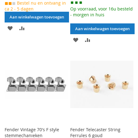
◼◼
◼
Bestel nu en ontvang in
ca 2 - 5 dagen
Op voorraad, voor 16u besteld
- morgen in huis
Aan winkelwagen toevoegen
AAN
VOEG
Aan winkelwagen toevoegen
VERLANGLIJST
TOE
AAN
VOEG
TOEVOEGEN
OM
VERLANGLIJST
TOE
TE
TOEVOEGEN
OM
VERGELIJKEN
TE
VERGELIJKEN
Fender Vintage 70's F style
Fender Telecaster String
stemmechanieken
Ferrules 6 goud