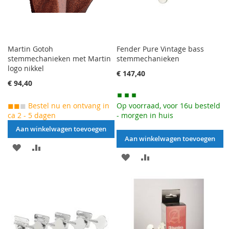
Martin Gotoh
Fender Pure Vintage bass
stemmechanieken met Martin
stemmechanieken
logo nikkel
€ 147,40
€ 94,40
◼◼
◼
Bestel nu en ontvang in
Op voorraad, voor 16u besteld
ca 2 - 5 dagen
- morgen in huis
Aan winkelwagen toevoegen
Aan winkelwagen toevoegen
AAN
VOEG
AAN
VOEG
VERLANGLIJST
TOE
VERLANGLIJST
TOE
TOEVOEGEN
OM
TOEVOEGEN
OM
TE
TE
VERGELIJKEN
VERGELIJKEN