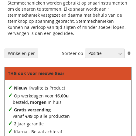
Stemmechanieken worden gebruikt op snaarinstrumenten
om de snaren te stemmen. Elke snaar wordt aan 1
stemmechaniek vastgezet en daarna met behulp van de
stemknop op spanning gebracht. Stemmechanieken
kunnen na verloop van tijd slijten of minder soepel lopen.
Vervangen is dan een goed idee.
Af
Sorteer op
Winkelen per
so
THG ook voor nieuwe Gear
✓
Nieuw
Kwaliteits Product
✓
Op werkdagen voor
16.00u
besteld,
morgen
in huis
✓
Gratis verzending
vanaf
€49
op alle producten
✓
2
jaar garantie
✓
Klarna - Betaal achteraf