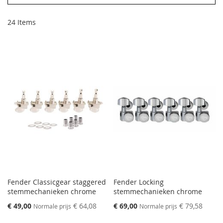
24
Items
Fender Classicgear staggered
Fender Locking
stemmechanieken chrome
stemmechanieken chrome
Speciale
Speciale
€ 49,00
€ 64,08
€ 69,00
€ 79,58
Normale prijs
Normale prijs
prijs
prijs