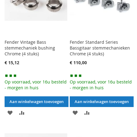
Fender Vintage Bass
Fender Standard Series
stemmechaniek bushing
Bassgitaar stemmechanieken
Chrome (4 stuks)
Chrome (4 stuks)
€ 15,12
€ 110,00
Op voorraad, voor 16u besteld
Op voorraad, voor 16u besteld
- morgen in huis
- morgen in huis
Aan winkelwagen toevoegen
Aan winkelwagen toevoegen
AAN
VOEG
AAN
VOEG
VERLANGLIJST
TOE
VERLANGLIJST
TOE
TOEVOEGEN
OM
TOEVOEGEN
OM