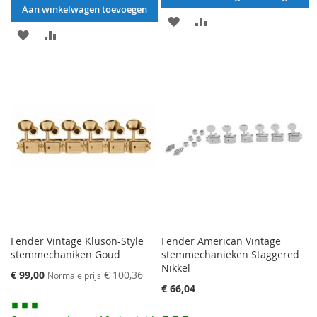
Aan winkelwagen toevoegen
AAN
VOEG
AAN
VOEG
VERLANGLIJST
TOE
VERLANGLIJST
TOE
TOEVOEGEN
OM
TOEVOEGEN
OM
TE
TE
VERGELIJKEN
VERGELIJKEN
Fender Vintage Kluson-Style
Fender American Vintage
stemmechaniken Goud
stemmechanieken Staggered
Nikkel
Speciale
€ 99,00
€ 100,36
Normale prijs
prijs
€ 66,04