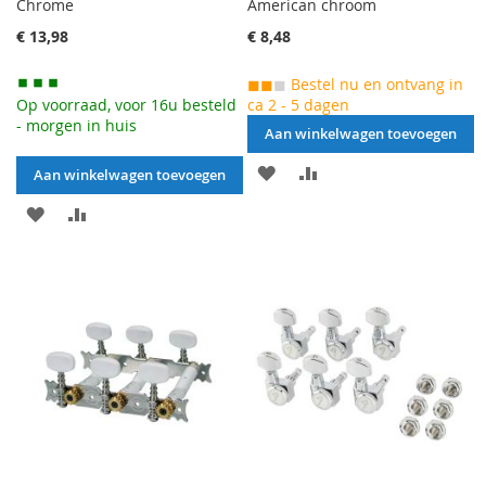
Chrome
American chroom
€ 13,98
€ 8,48
◼◼
◼
Bestel nu en ontvang in
Op voorraad, voor 16u besteld
ca 2 - 5 dagen
- morgen in huis
Aan winkelwagen toevoegen
AAN
VOEG
Aan winkelwagen toevoegen
VERLANGLIJST
TOE
AAN
VOEG
TOEVOEGEN
OM
VERLANGLIJST
TOE
TE
TOEVOEGEN
OM
VERGELIJKEN
TE
VERGELIJKEN