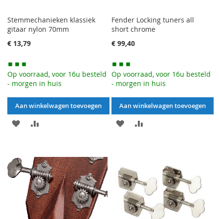
Stemmechanieken klassiek
Fender Locking tuners all
gitaar nylon 70mm
short chrome
€ 13,79
€ 99,40
Op voorraad, voor 16u besteld
Op voorraad, voor 16u besteld
- morgen in huis
- morgen in huis
Aan winkelwagen toevoegen
Aan winkelwagen toevoegen
AAN
VOEG
AAN
VOEG
VERLANGLIJST
TOE
VERLANGLIJST
TOE
TOEVOEGEN
OM
TOEVOEGEN
OM
TE
TE
VERGELIJKEN
VERGELIJKEN