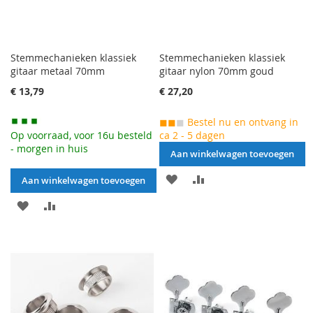
Stemmechanieken klassiek
Stemmechanieken klassiek
gitaar metaal 70mm
gitaar nylon 70mm goud
€ 13,79
€ 27,20
◼◼
◼
Bestel nu en ontvang in
Op voorraad, voor 16u besteld
ca 2 - 5 dagen
- morgen in huis
Aan winkelwagen toevoegen
AAN
VOEG
Aan winkelwagen toevoegen
VERLANGLIJST
TOE
AAN
VOEG
TOEVOEGEN
OM
VERLANGLIJST
TOE
TE
TOEVOEGEN
OM
VERGELIJKEN
TE
VERGELIJKEN