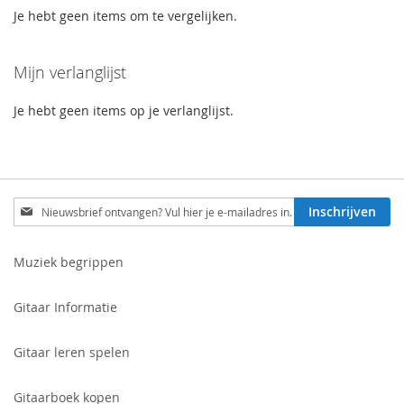
VERGELIJKEN
VERGELIJKEN
Je hebt geen items om te vergelijken.
Mijn verlanglijst
Je hebt geen items op je verlanglijst.
Schrijf
Inschrijven
je
in
voor
Muziek begrippen
onze
nieuwsbrief:
Gitaar Informatie
Gitaar leren spelen
Gitaarboek kopen