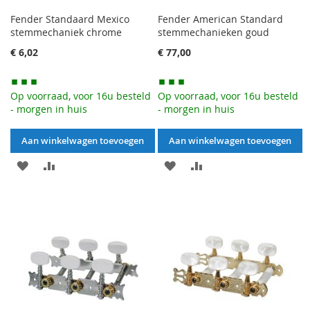
Fender Standaard Mexico
Fender American Standard
stemmechaniek chrome
stemmechanieken goud
€ 6,02
€ 77,00
Op voorraad, voor 16u besteld
Op voorraad, voor 16u besteld
- morgen in huis
- morgen in huis
Aan winkelwagen toevoegen
Aan winkelwagen toevoegen
AAN
VOEG
AAN
VOEG
VERLANGLIJST
TOE
VERLANGLIJST
TOE
TOEVOEGEN
OM
TOEVOEGEN
OM
TE
TE
VERGELIJKEN
VERGELIJKEN