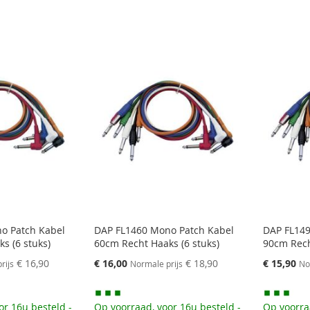
o Patch Kabel
DAP FL1460 Mono Patch Kabel
DAP FL149
s (6 stuks)
60cm Recht Haaks (6 stuks)
90cm Rech
Speciale
Speciale
€ 16,90
€ 16,00
€ 18,90
€ 15,90
rijs
Normale prijs
No
prijs
prijs
or 16u besteld -
Op voorraad, voor 16u besteld -
Op voorra