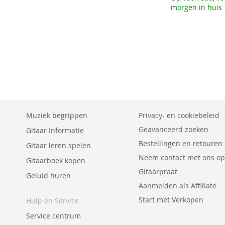
morgen in huis
Aan winkelwagen toevoegen
Aan winkelwagen toevoegen
Aan winkelwagen toevoegen
AAN
AAN
AAN
VERLANGLIJST
VOEG
VERLANGLIJST
VOEG
VERLANGLIJST
VOEG
TOEVOEGEN
TOE
TOEVOEGEN
TOE
TOEVOEGEN
TOE
OM
OM
OM
TE
TE
TE
Muziek begrippen
Privacy- en cookiebeleid
Geavanceerd zoeken
VERGELIJKEN
VERGELIJKEN
VERGELIJKEN
Gitaar Informatie
Bestellingen en retouren
Gitaar leren spelen
Neem contact met ons op
Gitaarboek kopen
Gitaarpraat
Geluid huren
Aanmelden als Affiliate
Start met Verkopen
Hulp en Service
Service centrum