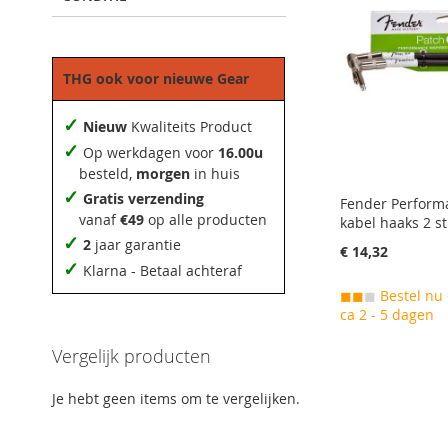
THG ook voor nieuwe Gear
✓
Nieuw
Kwaliteits Product
✓
Op werkdagen voor
16.00u
besteld,
morgen
in huis
✓
Gratis verzending
Fender Perform
vanaf
€49
op alle producten
kabel haaks 2 s
✓
2
jaar garantie
€ 14,32
✓
Klarna - Betaal achteraf
◼◼
◼
Bestel nu 
ca 2 - 5 dagen
Niet op
Aan winkelwagen toevoegen
voorraad
Vergelijk producten
AAN
Aan winkelwagen toevoegen
Aan winkelwagen toevoegen
AAN
Je hebt geen items om te vergelijken.
VERLANGLIJST
VOEG
AAN
AAN
VERLANGLIJST
VOEG
TOEVOEGEN
TOE
VERLANGLIJST
VOEG
VERLANGLIJST
VOEG
TOEVOEGEN
TOE