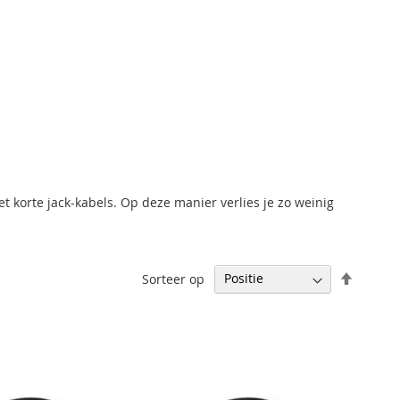
et korte jack-kabels. Op deze manier verlies je zo weinig
Aflopen
Sorteer op
sortere