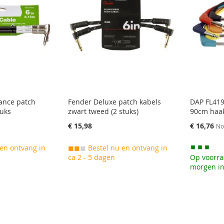
ance patch
Fender Deluxe patch kabels
DAP FL419
tuks
zwart tweed (2 stuks)
90cm haak
Speciale
€ 15,98
€ 16,76
No
prijs
en ontvang in
◼◼
◼
Bestel nu en ontvang in
ca 2 - 5 dagen
Op voorra
morgen in