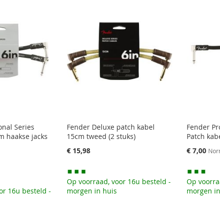
onal Series
Fender Deluxe patch kabel
Fender Pr
m haakse jacks
15cm tweed (2 stuks)
Patch kab
Speciale
€ 15,98
€ 7,00
Norm
prijs
Op voorraad, voor 16u besteld -
Op voorra
or 16u besteld -
morgen in huis
morgen in