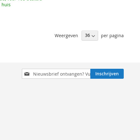
 huis
Weergeven
per pagina
Schrijf
Inschrijven
je
in
voor
onze
nieuwsbrief: