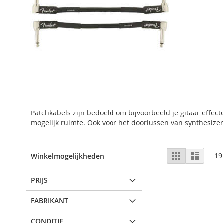
Patchkabels zijn bedoeld om bijvoorbeeld je gitaar effecte
mogelijk ruimte. Ook voor het doorlussen van synthesize
Bekijken
Rooster
Lijst
19
Winkelmogelijkheden
als
PRIJS
FABRIKANT
CONDITIE