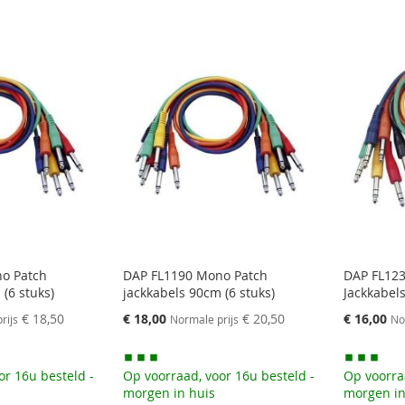
o Patch
DAP FL1190 Mono Patch
DAP FL123
(6 stuks)
jackkabels 90cm (6 stuks)
Jackkabels
Speciale
Speciale
€ 18,50
€ 18,00
€ 20,50
€ 16,00
rijs
Normale prijs
No
prijs
prijs
or 16u besteld -
Op voorraad, voor 16u besteld -
Op voorra
morgen in huis
morgen in