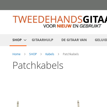
Ga
direct
door
naar
de
inhoud
SHOP
GITAARHULP
DE GITAAR VAN
GELUI
Home
SHOP
Kabels
Patchkabels
Patchkabels