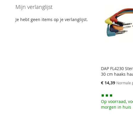
Mijn verlanglijst
OM
TOEVOEGEN
TOE
TOEVOEGEN
TOE
OM
TE
OM
OM
Je hebt geen items op je verlanglijst.
TE
VERGELIJKEN
TE
TE
VERGELIJKEN
VERGELIJKEN
VERGELIJKEN
DAP FL4230 Ster
30 cm haaks haa
Speciale
€ 14,39
Normale p
prijs
Op voorraad, vo
morgen in huis
Aan winkelwagen toevoegen
Aan winkelwagen toevoegen
Aan winkelwagen toevoegen
Aan winkelwagen toevoegen
AAN
AAN
AAN
AAN