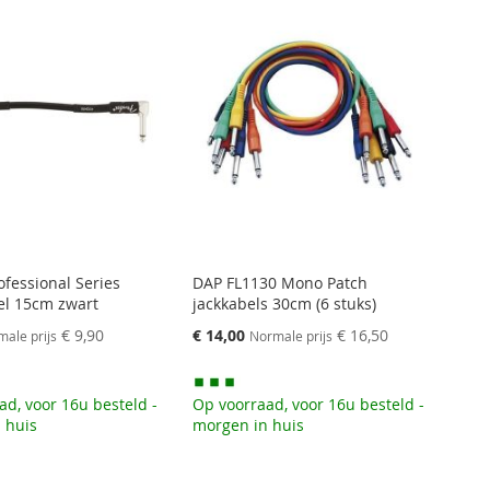
ofessional Series
DAP FL1130 Mono Patch
el 15cm zwart
jackkabels 30cm (6 stuks)
Speciale
€ 9,90
€ 14,00
€ 16,50
ale prijs
Normale prijs
prijs
ad, voor 16u besteld -
Op voorraad, voor 16u besteld -
 huis
morgen in huis