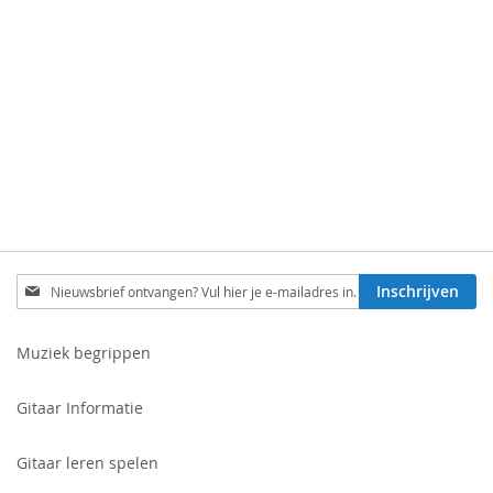
Schrijf
Inschrijven
je
in
voor
Muziek begrippen
onze
nieuwsbrief:
Gitaar Informatie
Gitaar leren spelen