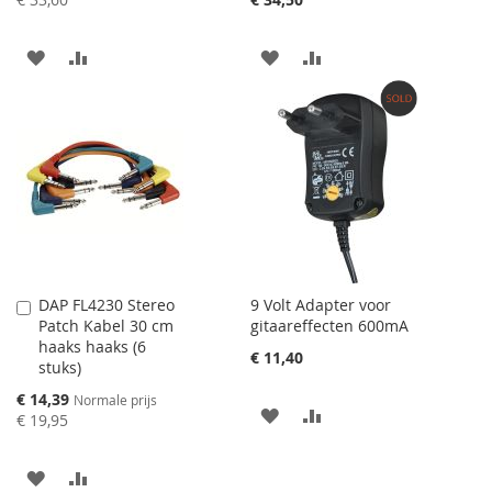
AAN
VOEG
AAN
VOEG
VERLANGLIJST
TOE
VERLANGLIJST
TOE
TOEVOEGEN
OM
TOEVOEGEN
OM
TE
TE
VERGELIJKEN
VERGELIJKEN
DAP FL4230 Stereo
9 Volt Adapter voor
Aan
Patch Kabel 30 cm
gitaareffecten 600mA
winkelwagen
haaks haaks (6
toevoegen
€ 11,40
stuks)
Speciale
€ 14,39
Normale prijs
AAN
VOEG
prijs
€ 19,95
VERLANGLIJST
TOE
AAN
VOEG
TOEVOEGEN
OM