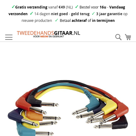
✓
✓
Gratis verzending
vanaf
€49
(NL)
Bestel voor
16u
-
Vandaag
✓
✓
verzonden
14 dagen
niet goed
-
geld terug
3 jaar garantie
op
✓
nieuwe producten
Betaal
achteraf
of
in termijnen
Ga
direct
Zoek
Mi
door
naar
Skip
de
to
inhoud
the
end
of
the
images
gallery