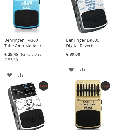
TE
VERGELIJKEN
VERGELIJKEN
Behringer TM300
Behringer DR600
Tube Amp Modeler
Digital Reverb
Speciale
€ 29,45
€ 39,00
Normale prijs
prijs
€ 33,60
AAN
VOEG
AAN
VOEG
VERLANGLIJST
TOE
VERLANGLIJST
TOE
TOEVOEGEN
OM
TOEVOEGEN
OM
TE
TE
VERGELIJKEN
VERGELIJKEN