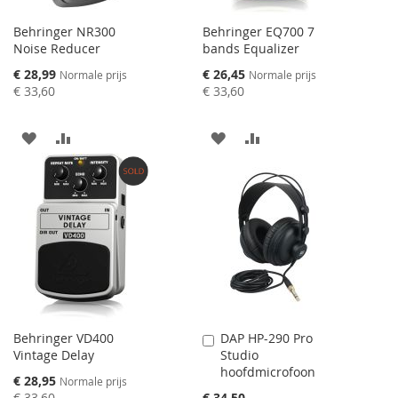
Behringer NR300
Behringer EQ700 7
Noise Reducer
bands Equalizer
Speciale
Speciale
€ 28,99
€ 26,45
Normale prijs
Normale prijs
prijs
prijs
€ 33,60
€ 33,60
AAN
VOEG
AAN
VOEG
VERLANGLIJST
TOE
VERLANGLIJST
TOE
TOEVOEGEN
OM
TOEVOEGEN
OM
TE
TE
VERGELIJKEN
VERGELIJKEN
Behringer VD400
DAP HP-290 Pro
Aan
Vintage Delay
Studio
winkelwagen
hoofdmicrofoon
toevoegen
Speciale
€ 28,95
Normale prijs
prijs
€ 33,60
€ 34,50