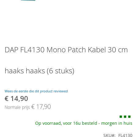
Skip
DAP FL4130 Mono Patch Kabel 30 cm
to
the
beginning
of
haaks haaks (6 stuks)
the
images
gallery
Wees de eerste die dit product reviewed
€ 14,90
Speciale
prijs
€ 17,90
Normale prijs
Op voorraad, voor 16u besteld - morgen in huis
SKU
FL4130