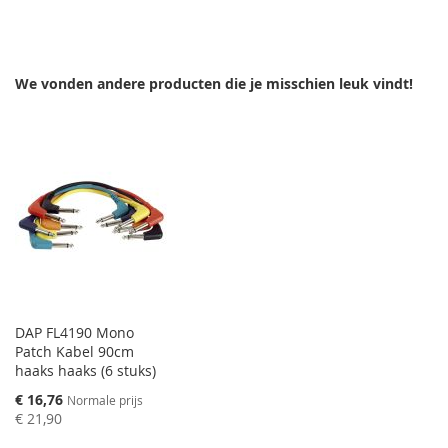
VERLANGLIJST
TOE
TE
TOEVOEGEN
OM
VERGELIJKEN
We vonden andere producten die je misschien leuk vindt!
TE
VERGELIJKEN
DAP FL4190 Mono
Patch Kabel 90cm
haaks haaks (6 stuks)
Speciale
€ 16,76
Normale prijs
prijs
€ 21,90