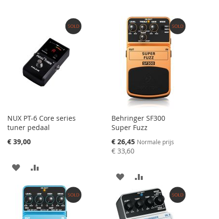
NUX PT-6 Core series
Behringer SF300
tuner pedaal
Super Fuzz
Speciale
€ 39,00
€ 26,45
Normale prijs
prijs
€ 33,60
AAN
VOEG
AAN
VOEG
VERLANGLIJST
TOE
VERLANGLIJST
TOE
TOEVOEGEN
OM
TOEVOEGEN
OM
TE