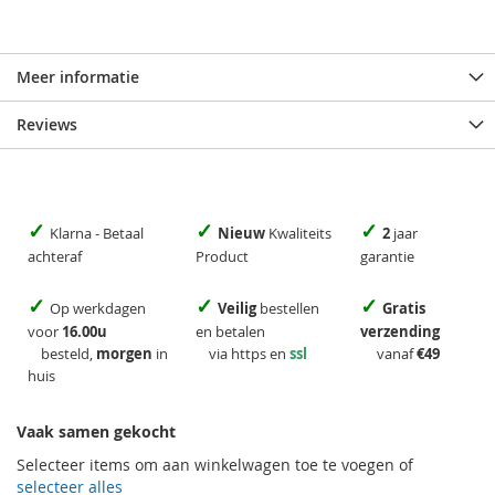
Meer informatie
Reviews
✓
✓
✓
Klarna - Betaal
Nieuw
Kwaliteits
2
jaar
achteraf
Product
garantie
✓
✓
✓
Op werkdagen
Veilig
bestellen
Gratis
voor
16.00u
en betalen
verzending
besteld,
morgen
in
via https en
ssl
vanaf
€49
huis
Vaak samen gekocht
Selecteer items om aan winkelwagen toe te voegen of
selecteer alles