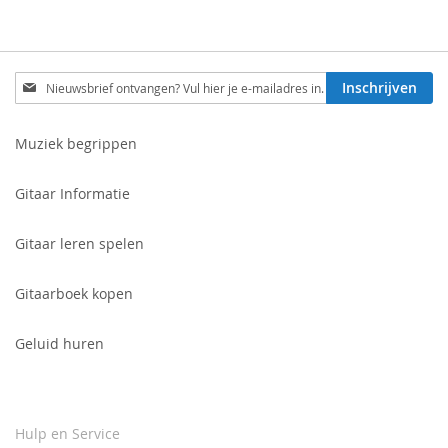
Schrijf
Inschrijven
je
in
voor
Muziek begrippen
onze
nieuwsbrief:
Gitaar Informatie
Gitaar leren spelen
Gitaarboek kopen
Geluid huren
Hulp en Service