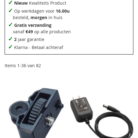
✓
Nieuw
Kwaliteits Product
✓
Op werkdagen voor
16.00u
besteld,
morgen
in huis
✓
Gratis verzending
vanaf
€49
op alle producten
✓
2
jaar garantie
✓
Klarna - Betaal achteraf
Items
1
-
36
van
82