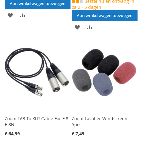
◼◼
◼
Bestel nu en ontvang in
Aan winkelwagen toevoegen
ca 2 - 5 dagen
AAN
VOEG
Aan winkelwagen toevoegen
VERLANGLIJST
TOE
AAN
VOEG
TOEVOEGEN
OM
VERLANGLIJST
TOE
TE
TOEVOEGEN
OM
VERGELIJKEN
TE
VERGELIJKEN
Zoom TA3 To XLR Cable For F 8
Zoom Lavalier Windscreen
F-8N
5pcs
€ 64,99
€ 7,49