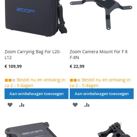
VERGELIJKEN
Zoom Carrying Bag For L20-
Zoom Camera Mount For F 8
L12
F-8N
€ 109,99
€ 22,99
◼◼
◼
Bestel nu en ontvang in
◼◼
◼
Bestel nu en ontvang in
ca 2 - 5 dagen
ca 2 - 5 dagen
Aan winkelwagen toevoegen
Aan winkelwagen toevoegen
AAN
VOEG
AAN
VOEG
VERLANGLIJST
TOE
VERLANGLIJST
TOE
TOEVOEGEN
OM
TOEVOEGEN
OM
TE
TE