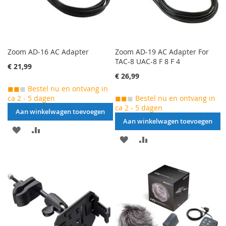
Zoom AD-16 AC Adapter
Zoom AD-19 AC Adapter For
TAC-8 UAC-8 F 8 F 4
€ 21,99
€ 26,99
◼◼
◼
Bestel nu en ontvang in
ca 2 - 5 dagen
◼◼
◼
Bestel nu en ontvang in
ca 2 - 5 dagen
Aan winkelwagen toevoegen
Aan winkelwagen toevoegen
AAN
VOEG
AAN
VOEG
VERLANGLIJST
TOE
VERLANGLIJST
TOE
TOEVOEGEN
OM
TOEVOEGEN
OM
TE
TE
VERGELIJKEN
VERGELIJKEN