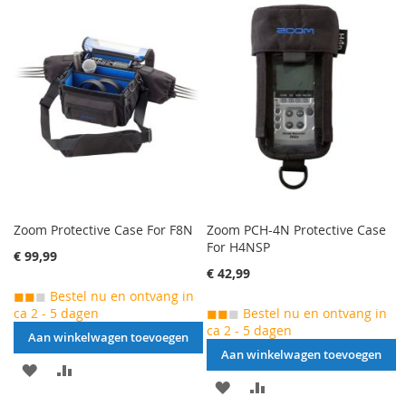
TOEVOEGEN
OM
TOEVOEGEN
OM
TE
TE
VERGELIJKEN
VERGELIJKEN
Zoom Protective Case For F8N
Zoom PCH-4N Protective Case
For H4NSP
€ 99,99
€ 42,99
◼◼
◼
Bestel nu en ontvang in
ca 2 - 5 dagen
◼◼
◼
Bestel nu en ontvang in
ca 2 - 5 dagen
Aan winkelwagen toevoegen
Aan winkelwagen toevoegen
AAN
VOEG
AAN
VOEG
VERLANGLIJST
TOE