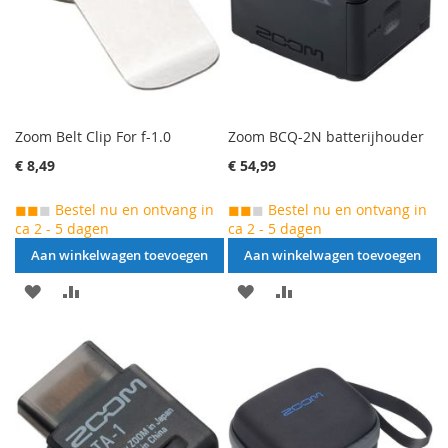
Zoom Belt Clip For f-1.0
Zoom BCQ-2N batterijhouder
€ 8,49
€ 54,99
◼◼
◼
Bestel nu en ontvang in
◼◼
◼
Bestel nu en ontvang in
ca 2 - 5 dagen
ca 2 - 5 dagen
Aan winkelwagen toevoegen
Aan winkelwagen toevoegen
AAN
VOEG
AAN
VOEG
VERLANGLIJST
TOE
VERLANGLIJST
TOE
TOEVOEGEN
OM
TOEVOEGEN
OM
TE
TE
VERGELIJKEN
VERGELIJKEN