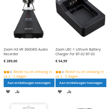
TE
TE
VERGELIJKEN
VERGELIJKEN
Zoom H3-VR 360GRD Audio
Zoom LBC-1 Lithium Battery
Recorder
Charger For BT-02 BT-03
€ 289,00
€ 54,99
◼◼
◼
Bestel nu en ontvang in
◼◼
◼
Bestel nu en ontvang in
ca 2 - 5 dagen
ca 2 - 5 dagen
Aan winkelwagen toevoegen
Aan winkelwagen toevoegen
AAN
VOEG
AAN
VOEG
VERLANGLIJST
TOE
VERLANGLIJST
TOE
TOEVOEGEN
OM
TOEVOEGEN
OM