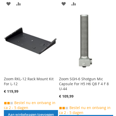
AAN
VOEG
AAN
VOEG
VERLANGLIJST
TOE
VERLANGLIJST
TOE
TOEVOEGEN
OM
TOEVOEGEN
OM
TE
TE
VERGELIJKEN
VERGELIJKEN
Zoom RKL-12 Rack Mount Kit
Zoom SGH-6 Shotgun Mic
For L-12
Capsule For H5 H6 Q8 F 4 F 8
U-44
€ 119,99
€ 109,99
◼◼
◼
Bestel nu en ontvang in
ca 2 - 5 dagen
◼◼
◼
Bestel nu en ontvang in
ca 2 - 5 dagen
Aan winkelwagen toevoegen