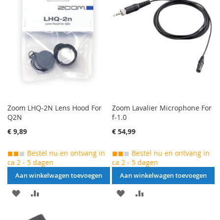
TE
TE
VERGELIJKEN
VERGELIJKEN
Zoom LHQ-2N Lens Hood For
Zoom Lavalier Microphone For
Q2N
f-1.0
€ 9,89
€ 54,99
◼◼
◼
Bestel nu en ontvang in
◼◼
◼
Bestel nu en ontvang in
ca 2 - 5 dagen
ca 2 - 5 dagen
Aan winkelwagen toevoegen
Aan winkelwagen toevoegen
AAN
VOEG
AAN
VOEG
VERLANGLIJST
TOE
VERLANGLIJST
TOE