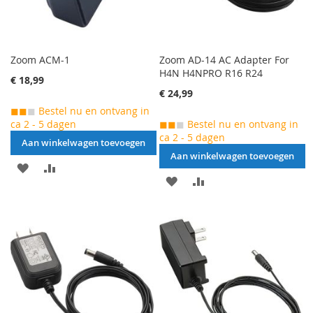
Zoom ACM-1
Zoom AD-14 AC Adapter For
H4N H4NPRO R16 R24
€ 18,99
€ 24,99
◼◼
◼
Bestel nu en ontvang in
ca 2 - 5 dagen
◼◼
◼
Bestel nu en ontvang in
ca 2 - 5 dagen
Aan winkelwagen toevoegen
Aan winkelwagen toevoegen
AAN
VOEG
AAN
VOEG
VERLANGLIJST
TOE
VERLANGLIJST
TOE
TOEVOEGEN
OM
TOEVOEGEN
OM
TE
TE
VERGELIJKEN
VERGELIJKEN