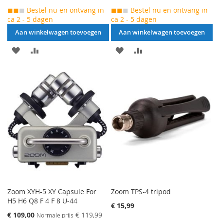
◼◼
◼
Bestel nu en ontvang in
◼◼
◼
Bestel nu en ontvang in
ca 2 - 5 dagen
ca 2 - 5 dagen
Aan winkelwagen toevoegen
Aan winkelwagen toevoegen
AAN
VOEG
AAN
VOEG
VERLANGLIJST
TOE
VERLANGLIJST
TOE
TOEVOEGEN
OM
TOEVOEGEN
OM
TE
TE
VERGELIJKEN
VERGELIJKEN
Zoom XYH-5 XY Capsule For
Zoom TPS-4 tripod
H5 H6 Q8 F 4 F 8 U-44
€ 15,99
Speciale
€ 109,00
€ 119,99
Normale prijs