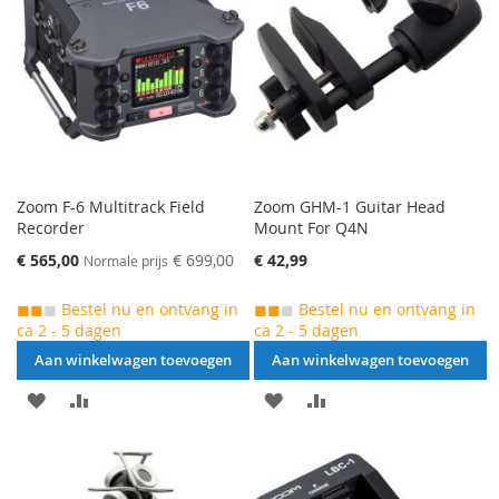
VERGELIJKEN
VERGELIJKEN
Zoom F-6 Multitrack Field
Zoom GHM-1 Guitar Head
Recorder
Mount For Q4N
Speciale
€ 565,00
€ 699,00
€ 42,99
Normale prijs
prijs
◼◼
◼
Bestel nu en ontvang in
◼◼
◼
Bestel nu en ontvang in
ca 2 - 5 dagen
ca 2 - 5 dagen
Aan winkelwagen toevoegen
Aan winkelwagen toevoegen
AAN
VOEG
AAN
VOEG
VERLANGLIJST
TOE
VERLANGLIJST
TOE
TOEVOEGEN
OM
TOEVOEGEN
OM