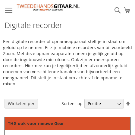
Ga
direct
Zoek
Mi
door
naar
Digitale recorder
de
inhoud
Een digitale recorder of opnameapparaat stelt je in staat om
geluid op te nemen. Er zijn mobiele recorders van bij voorbeeld
Zoom. Met deze opnameapparaten neem je gelijk geluid op
door de ingebouwde microfoons. Ook zijn er meersporen
recorders. Hiermee kun je tegelijkertijd en afzonderlijk geluid
opnemen van verschillende kanalen van bijvoorbeeld een
mengpaneel. Dit stelt je in staat om achteraf de opname te
mixen.
Af
Sorteer op
Winkelen per
so
THG ook voor nieuwe Gear