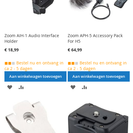
Zoom AIH-1 Audio Interface
Zoom APH-5 Accessory Pack
Holder
For H5
€ 18,99
€ 64,99
◼◼
◼
Bestel nu en ontvang in
◼◼
◼
Bestel nu en ontvang in
ca 2 - 5 dagen
ca 2 - 5 dagen
Aan winkelwagen toevoegen
Aan winkelwagen toevoegen
AAN
VOEG
AAN
VOEG
VERLANGLIJST
TOE
VERLANGLIJST
TOE
TOEVOEGEN
OM
TOEVOEGEN
OM
TE
TE
VERGELIJKEN
VERGELIJKEN