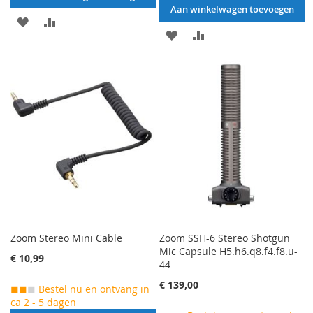
Aan winkelwagen toevoegen
AAN
VOEG
AAN
VOEG
VERLANGLIJST
TOE
VERLANGLIJST
TOE
TOEVOEGEN
OM
TOEVOEGEN
OM
TE
TE
VERGELIJKEN
VERGELIJKEN
Zoom Stereo Mini Cable
Zoom SSH-6 Stereo Shotgun
Mic Capsule H5.h6.q8.f4.f8.u-
€ 10,99
44
€ 139,00
◼◼
◼
Bestel nu en ontvang in
ca 2 - 5 dagen