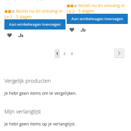
prijs
◼◼
◼
Bestel nu en ontvang in
◼◼
◼
Bestel nu en ontvang in
ca 2 - 5 dagen
ca 2 - 5 dagen
Aan winkelwagen toevoegen
Aan winkelwagen toevoegen
AAN
VOEG
AAN
VOEG
VERLANGLIJST
TOE
VERLANGLIJST
TOE
TOEVOEGEN
OM
Pagina
Pagin
Naar
Je
Pagina
Pagina
1
2
3
TOEVOEGEN
OM
TE
betal
leest
TE
VERGELIJKEN
momenteel
VERGELIJKEN
Vergelijk producten
pagina
Je hebt geen items om te vergelijken.
Mijn verlanglijst
Je hebt geen items op je verlanglijst.