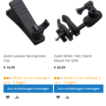
TOEVOEGEN
OM
TOEVOEGEN
OM
TE
TE
VERGELIJKEN
VERGELIJKEN
Zoom Lavalier Microphone
Zoom MSM-1 Mic Stand
Clip
Mount For Q4N
€ 10,99
€ 36,99
◼◼
◼
Bestel nu en ontvang in
◼◼
◼
Bestel nu en ontvang in
ca 2 - 5 dagen
ca 2 - 5 dagen
Aan winkelwagen toevoegen
Aan winkelwagen toevoegen
AAN
VOEG
AAN
VOEG
VERLANGLIJST
TOE
VERLANGLIJST
TOE