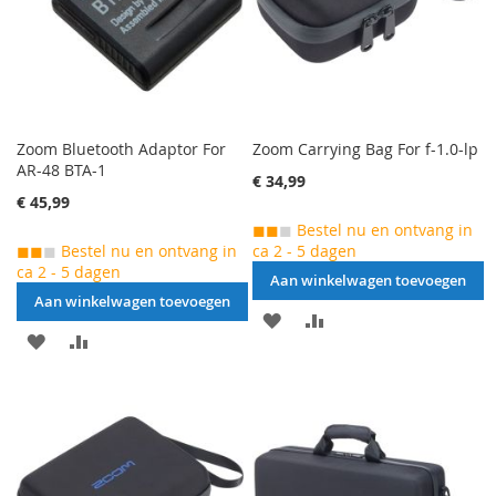
Zoom Bluetooth Adaptor For
Zoom Carrying Bag For f-1.0-lp
AR-48 BTA-1
€ 34,99
€ 45,99
◼◼
◼
Bestel nu en ontvang in
◼◼
◼
Bestel nu en ontvang in
ca 2 - 5 dagen
ca 2 - 5 dagen
Aan winkelwagen toevoegen
Aan winkelwagen toevoegen
AAN
VOEG
AAN
VOEG
VERLANGLIJST
TOE
VERLANGLIJST
TOE
TOEVOEGEN
OM
TOEVOEGEN
OM
TE
TE
VERGELIJKEN
VERGELIJKEN