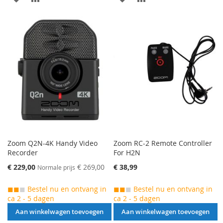
VERLANGLIJST
TOE
VERLANGLIJST
TOE
TOEVOEGEN
OM
TOEVOEGEN
OM
TE
TE
VERGELIJKEN
VERGELIJKEN
Zoom Q2N-4K Handy Video
Zoom RC-2 Remote Controller
Recorder
For H2N
Speciale
€ 229,00
€ 269,00
€ 38,99
Normale prijs
prijs
◼◼
◼
Bestel nu en ontvang in
◼◼
◼
Bestel nu en ontvang in
ca 2 - 5 dagen
ca 2 - 5 dagen
Aan winkelwagen toevoegen
Aan winkelwagen toevoegen