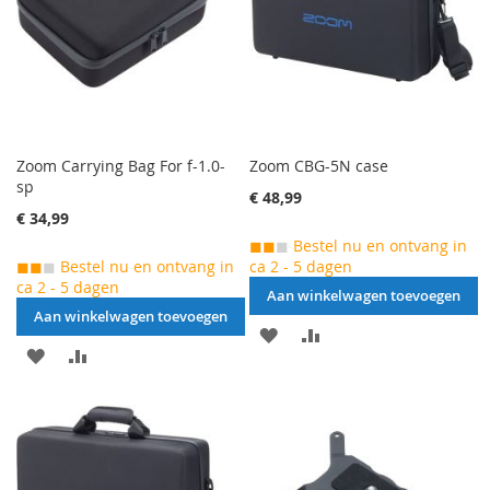
Zoom Carrying Bag For f-1.0-
Zoom CBG-5N case
sp
€ 48,99
€ 34,99
◼◼
◼
Bestel nu en ontvang in
◼◼
◼
Bestel nu en ontvang in
ca 2 - 5 dagen
ca 2 - 5 dagen
Aan winkelwagen toevoegen
Aan winkelwagen toevoegen
AAN
VOEG
AAN
VOEG
VERLANGLIJST
TOE
VERLANGLIJST
TOE
TOEVOEGEN
OM
TOEVOEGEN
OM
TE
TE
VERGELIJKEN