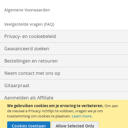
Algemene Voorwaarden
Veelgestelde vragen (FAQ)
Privacy- en cookiebeleid
Geavanceerd zoeken
Bestellingen en retouren
Neem contact met ons op
Gitaarpraat
Aanmelden als Affiliate
We gebruiken cookies om je ervaring te verbeteren.
Om aan
Start met Verkopen
de nieuwe e-Privacy richtlijn te voldoen, vragen we je om
toestemming om cookies te plaatsen.
Learn more
.
Cookies toestaan
Allow Selected Only