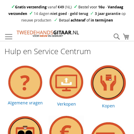
✓
✓
Gratis verzending
vanaf
€49
(NL)
Bestel voor
16u
-
Vandaag
✓
✓
verzonden
14 dagen
niet goed
-
geld terug
3 jaar garantie
op
✓
nieuwe producten
Betaal
achteraf
of
in termijnen
Ga
direct
Zoek
Mi
door
naar
Hulp en Service Centrum
de
inhoud
Algemene vragen
Verkopen
Kopen