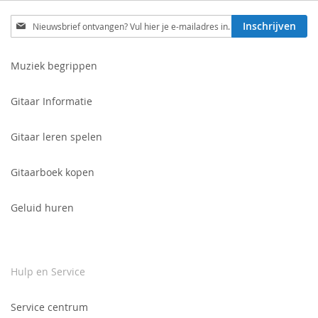
Schrijf
Inschrijven
je
in
voor
Muziek begrippen
onze
nieuwsbrief:
Gitaar Informatie
Gitaar leren spelen
Gitaarboek kopen
Geluid huren
Hulp en Service
Service centrum