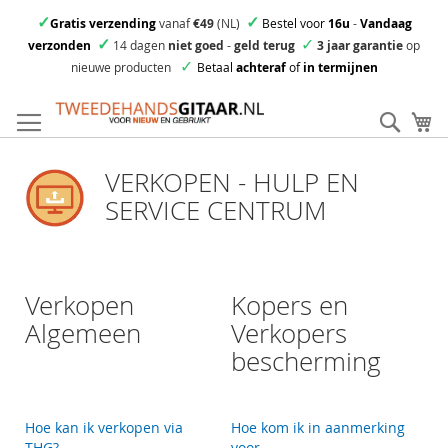
✓
✓
Gratis verzending
vanaf
€49
(NL)
Bestel voor
16u
-
Vandaag
✓
✓
verzonden
14 dagen
niet goed
-
geld terug
3 jaar garantie
op
✓
nieuwe producten
Betaal
achteraf
of
in termijnen
Ga
direct
Zoek
Mi
door
naar
VERKOPEN - HULP EN
de
inhoud
SERVICE CENTRUM
Verkopen
Kopers en
Algemeen
Verkopers
bescherming
Hoe kan ik verkopen via
Hoe kom ik in aanmerking
THG?
voor