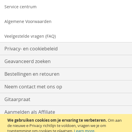
Service centrum
Algemene Voorwaarden
Veelgestelde vragen (FAQ)
Privacy- en cookiebeleid
Geavanceerd zoeken
Bestellingen en retouren
Neem contact met ons op
Gitaarpraat
Aanmelden als Affiliate
We gebruiken cookies om je ervaring te verbeteren.
Om aan
Start met Verkopen
de nieuwe e-Privacy richtlijn te voldoen, vragen we je om
toestemming om cookies te plaatsen.
Learn more
.