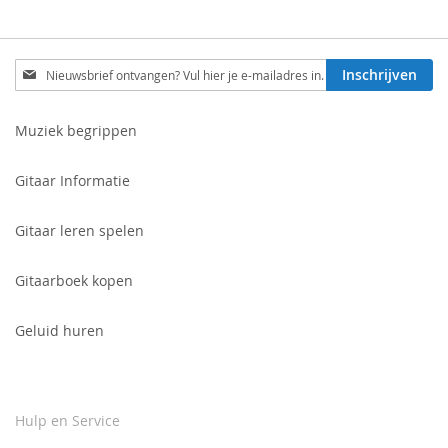
Schrijf
Inschrijven
je
in
voor
Muziek begrippen
onze
nieuwsbrief:
Gitaar Informatie
Gitaar leren spelen
Gitaarboek kopen
Geluid huren
Hulp en Service