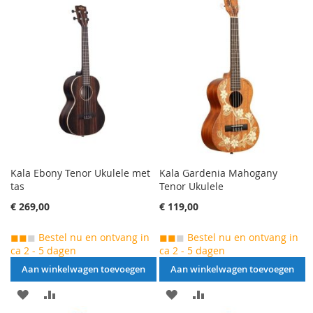
TOEVOEGEN
OM
TOEVOEGEN
OM
TE
TE
VERGELIJKEN
VERGELIJKEN
Kala Ebony Tenor Ukulele met
Kala Gardenia Mahogany
tas
Tenor Ukulele
€ 269,00
€ 119,00
◼◼
◼
Bestel nu en ontvang in
◼◼
◼
Bestel nu en ontvang in
ca 2 - 5 dagen
ca 2 - 5 dagen
Aan winkelwagen toevoegen
Aan winkelwagen toevoegen
AAN
VOEG
AAN
VOEG