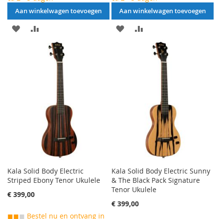
Aan winkelwagen toevoegen
Aan winkelwagen toevoegen
AAN
VOEG
AAN
VOEG
VERLANGLIJST
TOE
VERLANGLIJST
TOE
TOEVOEGEN
OM
TOEVOEGEN
OM
TE
TE
VERGELIJKEN
VERGELIJKEN
Kala Solid Body Electric
Kala Solid Body Electric Sunny
Striped Ebony Tenor Ukulele
& The Black Pack Signature
Tenor Ukulele
€ 399,00
€ 399,00
◼◼
◼
Bestel nu en ontvang in