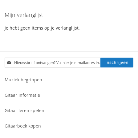
Mijn verlanglijst
Je hebt geen items op je verlanglijst.
Schrijf
Inschrijven
je
in
voor
Muziek begrippen
onze
nieuwsbrief:
Gitaar Informatie
Gitaar leren spelen
Gitaarboek kopen