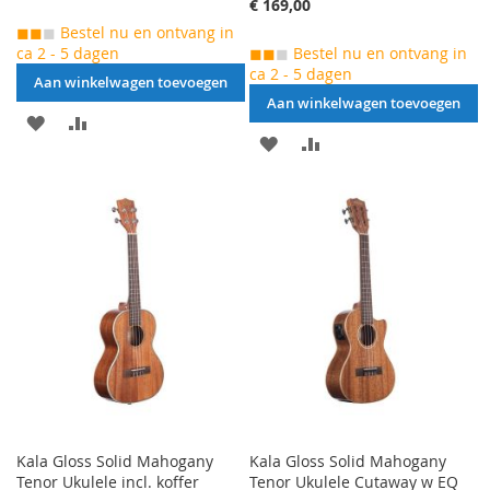
€ 169,00
◼◼
◼
Bestel nu en ontvang in
ca 2 - 5 dagen
◼◼
◼
Bestel nu en ontvang in
ca 2 - 5 dagen
Aan winkelwagen toevoegen
Aan winkelwagen toevoegen
AAN
VOEG
AAN
VOEG
VERLANGLIJST
TOE
VERLANGLIJST
TOE
TOEVOEGEN
OM
TOEVOEGEN
OM
TE
TE
VERGELIJKEN
VERGELIJKEN
Kala Gloss Solid Mahogany
Kala Gloss Solid Mahogany
Tenor Ukulele incl. koffer
Tenor Ukulele Cutaway w EQ