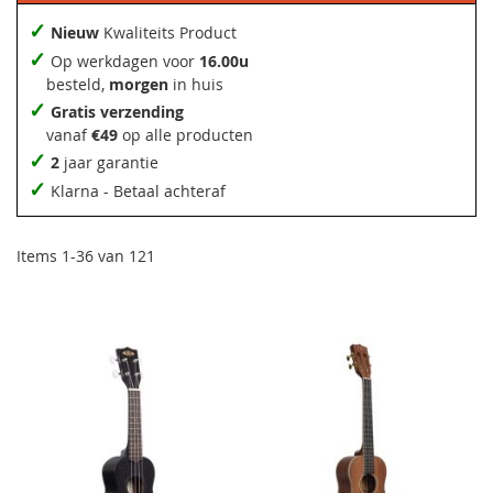
✓
Nieuw
Kwaliteits Product
✓
Op werkdagen voor
16.00u
besteld,
morgen
in huis
✓
Gratis verzending
vanaf
€49
op alle producten
✓
2
jaar garantie
✓
Klarna - Betaal achteraf
Items
1
-
36
van
121