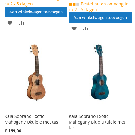
ca 2 - 5 dagen
◼◼
◼
Bestel nu en ontvang in
ca 2 - 5 dagen
Aan winkelwagen toevoegen
Aan winkelwagen toevoegen
AAN
VOEG
AAN
VOEG
VERLANGLIJST
TOE
VERLANGLIJST
TOE
TOEVOEGEN
OM
TOEVOEGEN
OM
TE
TE
VERGELIJKEN
VERGELIJKEN
Kala Soprano Exotic
Kala Soprano Exotic
Mahogany Ukulele met tas
Mahogany Blue Ukulele met
tas
€ 169,00