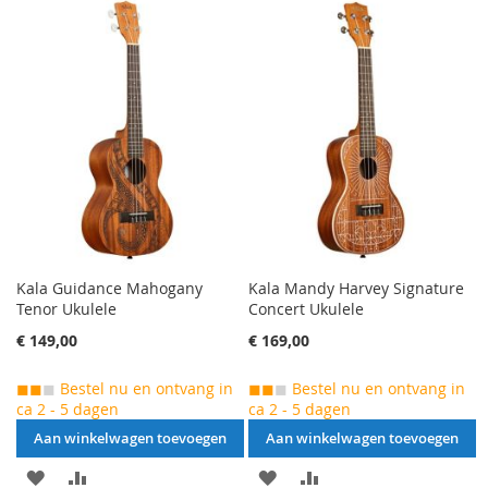
VERLANGLIJST
TOE
VERLANGLIJST
TOE
TOEVOEGEN
OM
TOEVOEGEN
OM
TE
TE
VERGELIJKEN
VERGELIJKEN
Kala Guidance Mahogany
Kala Mandy Harvey Signature
Tenor Ukulele
Concert Ukulele
€ 149,00
€ 169,00
◼◼
◼
Bestel nu en ontvang in
◼◼
◼
Bestel nu en ontvang in
ca 2 - 5 dagen
ca 2 - 5 dagen
Aan winkelwagen toevoegen
Aan winkelwagen toevoegen
AAN
VOEG
AAN
VOEG