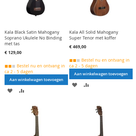
Kala Black Satin Mahogany
Kala All Solid Mahogany
Soprano Ukulele No Binding
Super Tenor met koffer
met tas
€ 469,00
€ 129,00
◼◼
◼
Bestel nu en ontvang in
◼◼
◼
Bestel nu en ontvang in
ca 2 - 5 dagen
ca 2 - 5 dagen
Aan winkelwagen toevoegen
Aan winkelwagen toevoegen
AAN
VOEG
AAN
VOEG
VERLANGLIJST
TOE
VERLANGLIJST
TOE
TOEVOEGEN
OM
TOEVOEGEN
OM
TE
TE
VERGELIJKEN
VERGELIJKEN