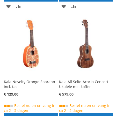
AAN
VOEG
AAN
VOEG
VERLANGLIJST
TOE
VERLANGLIJST
TOE
TOEVOEGEN
OM
TOEVOEGEN
OM
TE
TE
VERGELIJKEN
VERGELIJKEN
Kala Novelty Orange Soprano
Kala All Solid Acacia Concert
incl. tas
Ukulele met koffer
€ 129,00
€ 579,00
◼◼
◼
Bestel nu en ontvang in
◼◼
◼
Bestel nu en ontvang in
ca 2 - 5 dagen
ca 2 - 5 dagen