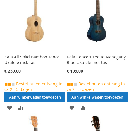
TE
TE
VERGELIJKEN
VERGELIJKEN
Kala All Solid Bamboo Tenor
Kala Concert Exotic Mahogany
Ukulele incl. tas
Blue Ukulele met tas
€ 259,00
€ 199,00
◼◼
◼
Bestel nu en ontvang in
◼◼
◼
Bestel nu en ontvang in
ca 2 - 5 dagen
ca 2 - 5 dagen
Aan winkelwagen toevoegen
Aan winkelwagen toevoegen
AAN
VOEG
AAN
VOEG
VERLANGLIJST
TOE
VERLANGLIJST
TOE
TOEVOEGEN
OM
TOEVOEGEN
OM