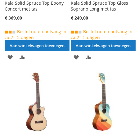
Kala Solid Spruce Top Ebony
Kala Solid Spruce Top Gloss
Concert met tas
Soprano Long met tas
€ 369,00
€ 249,00
◼◼
◼
Bestel nu en ontvang in
◼◼
◼
Bestel nu en ontvang in
ca 2 - 5 dagen
ca 2 - 5 dagen
Aan winkelwagen toevoegen
Aan winkelwagen toevoegen
AAN
VOEG
AAN
VOEG
VERLANGLIJST
TOE
VERLANGLIJST
TOE
TOEVOEGEN
OM
TOEVOEGEN
OM
TE
TE
VERGELIJKEN
VERGELIJKEN