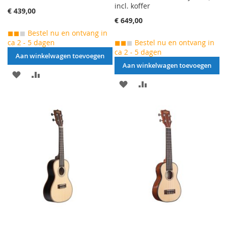
incl. koffer
€ 439,00
€ 649,00
◼◼
◼
Bestel nu en ontvang in
ca 2 - 5 dagen
◼◼
◼
Bestel nu en ontvang in
ca 2 - 5 dagen
Aan winkelwagen toevoegen
Aan winkelwagen toevoegen
AAN
VOEG
AAN
VOEG
VERLANGLIJST
TOE
VERLANGLIJST
TOE
TOEVOEGEN
OM
TOEVOEGEN
OM
TE
TE
VERGELIJKEN
VERGELIJKEN