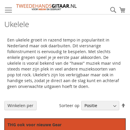
Ga
direct
Zoek
Mi
door
naar
Ukelele
de
inhoud
Een ukelele groeit in razend tempo in populariteit in
Nederland maar ook daarbuiten. Dit viersnarige
folkinstrument is eenvoudig te bespelen. Met slechts
enkele grepen speel je je eerste paar akkoorden. De
ukelele is vooral bekend van de "hawai" muziek maar vind
steeds meer zijn plek in veel andere muzieksoorten van
pop tot rock. Ukelele's zijn los verkrijgbaar maar ook in
handige sets, zodat je direct aan de slag kunt en achteraf
geen onverwachte uitgaven hoeft te doen.
Af
Sorteer op
Winkelen per
so
THG ook voor nieuwe Gear