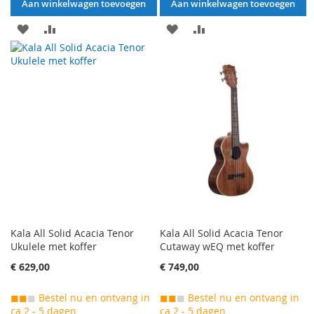
Aan winkelwagen toevoegen
Aan winkelwagen toevoegen
AAN
VOEG
AAN
VOEG
VERLANGLIJST
TOE
VERLANGLIJST
TOE
TOEVOEGEN
OM
TOEVOEGEN
OM
TE
TE
VERGELIJKEN
VERGELIJKEN
Kala All Solid Acacia Tenor
Kala All Solid Acacia Tenor
Ukulele met koffer
Cutaway wEQ met koffer
€ 629,00
€ 749,00
◼◼
◼
Bestel nu en ontvang in
◼◼
◼
Bestel nu en ontvang in
ca 2 - 5 dagen
ca 2 - 5 dagen