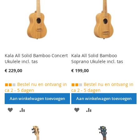
VERGELIJKEN
VERGELIJKEN
Kala All Solid Bamboo Concert
Kala All Solid Bamboo
Ukulele incl. tas
Soprano Ukulele incl. tas
€ 229,00
€ 199,00
◼◼
◼
Bestel nu en ontvang in
◼◼
◼
Bestel nu en ontvang in
ca 2 - 5 dagen
ca 2 - 5 dagen
Aan winkelwagen toevoegen
Aan winkelwagen toevoegen
AAN
VOEG
AAN
VOEG
VERLANGLIJST
TOE
VERLANGLIJST
TOE
TOEVOEGEN
OM
TOEVOEGEN
OM