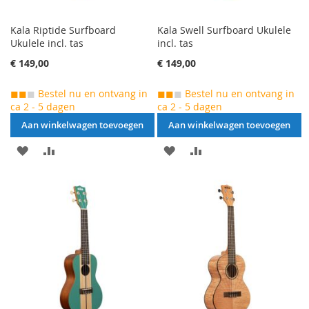
Kala Riptide Surfboard
Kala Swell Surfboard Ukulele
Ukulele incl. tas
incl. tas
€ 149,00
€ 149,00
◼◼
◼
Bestel nu en ontvang in
◼◼
◼
Bestel nu en ontvang in
ca 2 - 5 dagen
ca 2 - 5 dagen
Aan winkelwagen toevoegen
Aan winkelwagen toevoegen
AAN
VOEG
AAN
VOEG
VERLANGLIJST
TOE
VERLANGLIJST
TOE
TOEVOEGEN
OM
TOEVOEGEN
OM
TE
TE
VERGELIJKEN
VERGELIJKEN