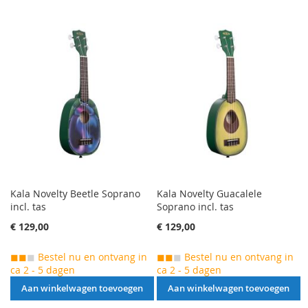
VERLANGLIJST
TOE
VERLANGLIJST
TOE
TOEVOEGEN
OM
TOEVOEGEN
OM
TE
TE
VERGELIJKEN
VERGELIJKEN
Kala Novelty Beetle Soprano
Kala Novelty Guacalele
incl. tas
Soprano incl. tas
€ 129,00
€ 129,00
◼◼
◼
Bestel nu en ontvang in
◼◼
◼
Bestel nu en ontvang in
ca 2 - 5 dagen
ca 2 - 5 dagen
Aan winkelwagen toevoegen
Aan winkelwagen toevoegen