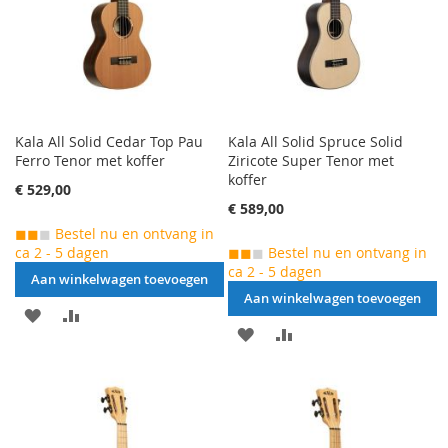
Kala All Solid Cedar Top Pau
Kala All Solid Spruce Solid
Ferro Tenor met koffer
Ziricote Super Tenor met
koffer
€ 529,00
€ 589,00
◼◼
◼
Bestel nu en ontvang in
ca 2 - 5 dagen
◼◼
◼
Bestel nu en ontvang in
ca 2 - 5 dagen
Aan winkelwagen toevoegen
Aan winkelwagen toevoegen
AAN
VOEG
AAN
VOEG
VERLANGLIJST
TOE
VERLANGLIJST
TOE
TOEVOEGEN
OM
TOEVOEGEN
OM
TE
TE