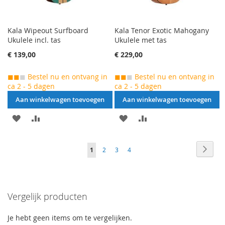
Kala Wipeout Surfboard
Kala Tenor Exotic Mahogany
Ukulele incl. tas
Ukulele met tas
€ 139,00
€ 229,00
◼◼
◼
Bestel nu en ontvang in
◼◼
◼
Bestel nu en ontvang in
ca 2 - 5 dagen
ca 2 - 5 dagen
Aan winkelwagen toevoegen
Aan winkelwagen toevoegen
AAN
VOEG
AAN
VOEG
VERLANGLIJST
TOE
VERLANGLIJST
TOE
Pagina
Pagin
Naar
Je
Pagina
Pagina
Pagina
1
2
3
4
TOEVOEGEN
OM
TOEVOEGEN
OM
betal
leest
TE
TE
momenteel
VERGELIJKEN
VERGELIJKEN
Vergelijk producten
pagina
Je hebt geen items om te vergelijken.