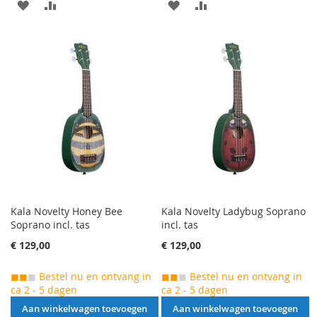
AAN
VOEG
AAN
VOEG
VERLANGLIJST
TOE
VERLANGLIJST
TOE
TOEVOEGEN
OM
TOEVOEGEN
OM
TE
TE
VERGELIJKEN
VERGELIJKEN
Kala Novelty Honey Bee
Kala Novelty Ladybug Soprano
Soprano incl. tas
incl. tas
€ 129,00
€ 129,00
◼◼
◼
Bestel nu en ontvang in
◼◼
◼
Bestel nu en ontvang in
ca 2 - 5 dagen
ca 2 - 5 dagen
Aan winkelwagen toevoegen
Aan winkelwagen toevoegen