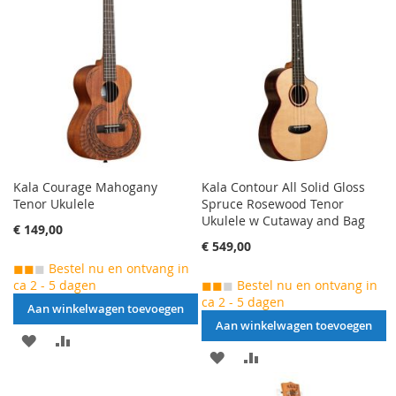
TE
TE
VERGELIJKEN
VERGELIJKEN
Kala Courage Mahogany
Kala Contour All Solid Gloss
Tenor Ukulele
Spruce Rosewood Tenor
Ukulele w Cutaway and Bag
€ 149,00
€ 549,00
◼◼
◼
Bestel nu en ontvang in
ca 2 - 5 dagen
◼◼
◼
Bestel nu en ontvang in
ca 2 - 5 dagen
Aan winkelwagen toevoegen
Aan winkelwagen toevoegen
AAN
VOEG
AAN
VOEG
VERLANGLIJST
TOE
VERLANGLIJST
TOE