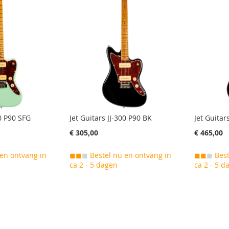
00 P90 SFG
Jet Guitars JJ-300 P90 BK
Jet Guitar
€ 305,00
€ 465,00
en ontvang in
◼◼
◼
Bestel nu en ontvang in
◼◼
◼
Best
ca 2 - 5 dagen
ca 2 - 5 d