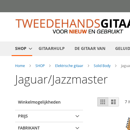
Ga
direct
door
naar
de
inhoud
SHOP
GITAARHULP
DE GITAAR VAN
GELUI
Home
SHOP
Elektrische gitaar
Solid Body
Jagua
Jaguar/Jazzmaster
Bekijken
Rooster
Lijst
7
I
Winkelmogelijkheden
als
PRIJS
FABRIKANT