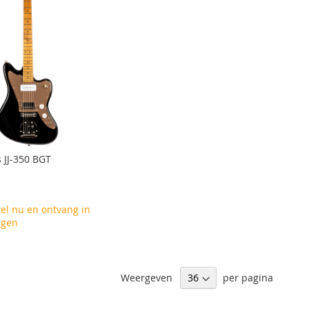
s JJ-350 BGT
el nu en ontvang in
agen
Weergeven
per pagina