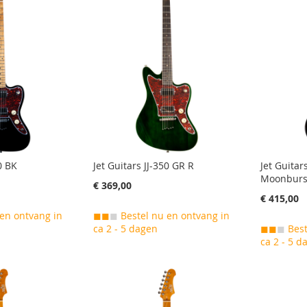
0 BK
Jet Guitars JJ-350 GR R
Jet Guitar
Moonburs
€ 369,00
€ 415,00
en ontvang in
◼◼
◼
Bestel nu en ontvang in
ca 2 - 5 dagen
◼◼
◼
Best
ca 2 - 5 d