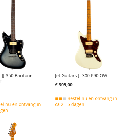
s JJ-350 Baritone
Jet Guitars JJ-300 P90 OW
t
€ 305,00
◼◼
◼
Bestel nu en ontvang in
el nu en ontvang in
ca 2 - 5 dagen
agen