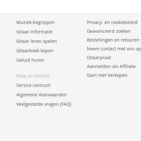
OM
OM
OM
TE
TE
TE
Muziek begrippen
Privacy- en cookiebeleid
Geavanceerd zoeken
VERGELIJKEN
VERGELIJKEN
VERGELIJKEN
Gitaar Informatie
Bestellingen en retouren
Gitaar leren spelen
Neem contact met ons op
Gitaarboek kopen
Gitaarpraat
Geluid huren
Aanmelden als Affiliate
Start met Verkopen
Hulp en Service
Service centrum
Algemene Voorwaarden
Veelgestelde vragen (FAQ)