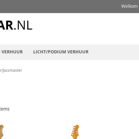
Welkom
D VERHUUR
LICHT/PODIUM VERHUUR
r/Jazzmaster
tems