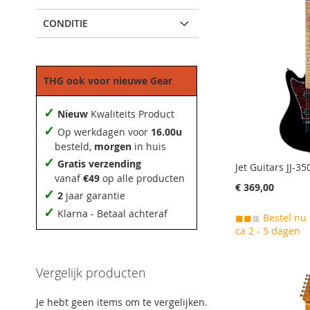
CONDITIE
THG ook voor nieuwe Gear
✓
Nieuw
Kwaliteits Product
✓
Op werkdagen voor
16.00u
besteld,
morgen
in huis
✓
Gratis verzending
Jet Guitars JJ-35
vanaf
€49
op alle producten
€ 369,00
✓
2
jaar garantie
✓
Klarna - Betaal achteraf
◼◼
◼
Bestel nu 
ca 2 - 5 dagen
Aan winkelwagen toevoegen
Aan winkelwagen toevoegen
Aan winkelwagen toevoegen
Aan winkelwagen toevoegen
AAN
AAN
AAN
Vergelijk producten
AAN
VERLANGLIJST
VOEG
VERLANGLIJST
VOEG
VERLANGLIJST
VOEG
Je hebt geen items om te vergelijken.
VERLANGLIJST
VOEG