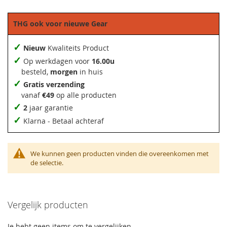
THG ook voor nieuwe Gear
✓
Nieuw
Kwaliteits Product
✓
Op werkdagen voor
16.00u
besteld,
morgen
in huis
✓
Gratis verzending
vanaf
€49
op alle producten
✓
2
jaar garantie
✓
Klarna - Betaal achteraf
We kunnen geen producten vinden die overeenkomen met
de selectie.
Vergelijk producten
Je hebt geen items om te vergelijken.