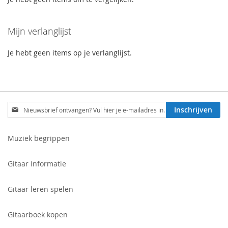
Mijn verlanglijst
Je hebt geen items op je verlanglijst.
Schrijf
Inschrijven
je
in
voor
Muziek begrippen
onze
nieuwsbrief:
Gitaar Informatie
Gitaar leren spelen
Gitaarboek kopen