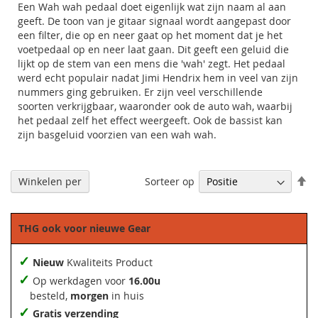
Een Wah wah pedaal doet eigenlijk wat zijn naam al aan
geeft. De toon van je
gitaar
signaal wordt aangepast door
een filter, die op en neer gaat op het moment dat je het
voetpedaal op en neer laat gaan. Dit geeft een geluid die
lijkt op de stem van een mens die 'wah' zegt. Het pedaal
werd echt populair nadat Jimi Hendrix hem in veel van zijn
nummers ging gebruiken. Er zijn veel verschillende
soorten verkrijgbaar, waaronder ook de auto wah, waarbij
het pedaal zelf het effect weergeeft. Ook de bassist kan
zijn basgeluid voorzien van een wah wah.
Af
Sorteer op
Winkelen per
so
THG ook voor nieuwe Gear
✓
Nieuw
Kwaliteits Product
✓
Op werkdagen voor
16.00u
besteld,
morgen
in huis
✓
Gratis verzending