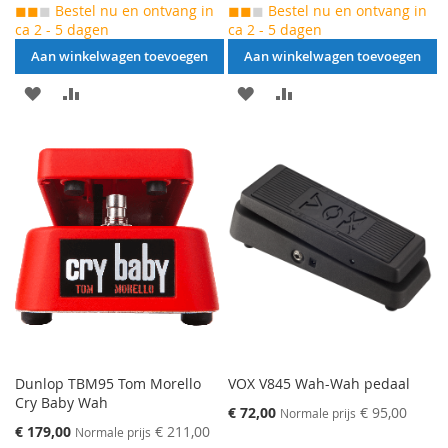
◼◼
◼
Bestel nu en ontvang in
◼◼
◼
Bestel nu en ontvang in
ca 2 - 5 dagen
ca 2 - 5 dagen
Aan winkelwagen toevoegen
Aan winkelwagen toevoegen
AAN
VOEG
AAN
VOEG
VERLANGLIJST
TOE
VERLANGLIJST
TOE
TOEVOEGEN
OM
TOEVOEGEN
OM
TE
TE
VERGELIJKEN
VERGELIJKEN
Dunlop TBM95 Tom Morello
VOX V845 Wah-Wah pedaal
Cry Baby Wah
Speciale
€ 72,00
€ 95,00
Normale prijs
prijs
Speciale
€ 179,00
€ 211,00
Normale prijs
prijs