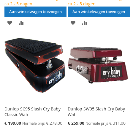
ca 2 - 5 dagen
ca 2 - 5 dagen
Aan winkelwagen toevoegen
Aan winkelwagen toevoegen
AAN
VOEG
AAN
VOEG
VERLANGLIJST
TOE
VERLANGLIJST
TOE
TOEVOEGEN
OM
TOEVOEGEN
OM
TE
TE
VERGELIJKEN
VERGELIJKEN
Dunlop SC95 Slash Cry Baby
Dunlop SW95 Slash Cry Baby
Classic Wah
Wah
Speciale
Speciale
€ 199,00
€ 278,00
€ 259,00
€ 311,00
Normale prijs
Normale prijs
prijs
prijs