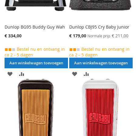
Dunlop BG95 Buddy Guy Wah
Dunlop CBJ95 Cry Baby Junior
Speciale
€ 334,00
€ 179,00
€ 211,00
Normale prijs
prijs
◼◼
◼
Bestel nu en ontvang in
◼◼
◼
Bestel nu en ontvang in
ca 2 - 5 dagen
ca 2 - 5 dagen
Aan winkelwagen toevoegen
Aan winkelwagen toevoegen
AAN
VOEG
AAN
VOEG
VERLANGLIJST
TOE
VERLANGLIJST
TOE
TOEVOEGEN
OM
TOEVOEGEN
OM
TE
TE
VERGELIJKEN
VERGELIJKEN