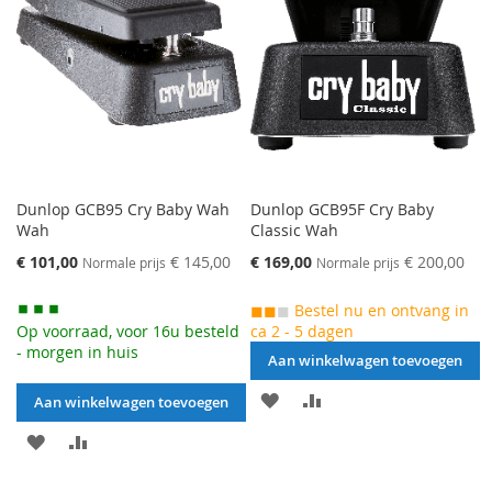
TE
VERGELIJKEN
VERGELIJKEN
Dunlop GCB95 Cry Baby Wah
Dunlop GCB95F Cry Baby
Wah
Classic Wah
Speciale
Speciale
€ 101,00
€ 145,00
€ 169,00
€ 200,00
Normale prijs
Normale prijs
prijs
prijs
◼◼
◼
Bestel nu en ontvang in
Op voorraad, voor 16u besteld
ca 2 - 5 dagen
- morgen in huis
Aan winkelwagen toevoegen
AAN
VOEG
Aan winkelwagen toevoegen
VERLANGLIJST
TOE
AAN
VOEG
TOEVOEGEN
OM
VERLANGLIJST
TOE