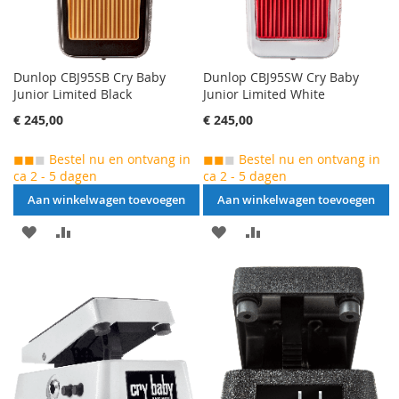
Dunlop CBJ95SB Cry Baby
Dunlop CBJ95SW Cry Baby
Junior Limited Black
Junior Limited White
€ 245,00
€ 245,00
◼◼
◼
Bestel nu en ontvang in
◼◼
◼
Bestel nu en ontvang in
ca 2 - 5 dagen
ca 2 - 5 dagen
Aan winkelwagen toevoegen
Aan winkelwagen toevoegen
AAN
VOEG
AAN
VOEG
VERLANGLIJST
TOE
VERLANGLIJST
TOE
TOEVOEGEN
OM
TOEVOEGEN
OM
TE
TE
VERGELIJKEN
VERGELIJKEN