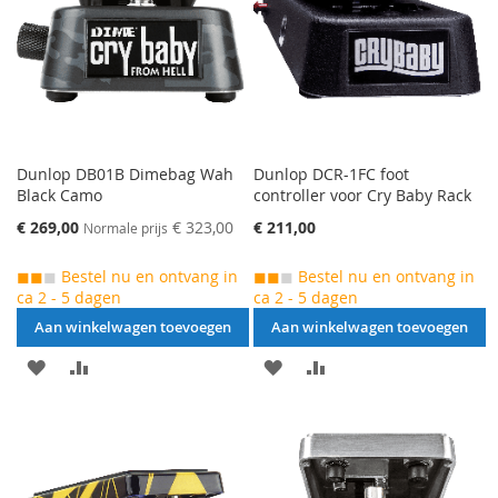
VERGELIJKEN
Dunlop DB01B Dimebag Wah
Dunlop DCR-1FC foot
Black Camo
controller voor Cry Baby Rack
Speciale
€ 269,00
€ 323,00
€ 211,00
Normale prijs
prijs
◼◼
◼
Bestel nu en ontvang in
◼◼
◼
Bestel nu en ontvang in
ca 2 - 5 dagen
ca 2 - 5 dagen
Aan winkelwagen toevoegen
Aan winkelwagen toevoegen
AAN
VOEG
AAN
VOEG
VERLANGLIJST
TOE
VERLANGLIJST
TOE
TOEVOEGEN
OM
TOEVOEGEN
OM
TE
TE