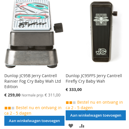
VERLANGLIJST
TOE
VERLANGLIJST
TOE
TOEVOEGEN
OM
TOEVOEGEN
OM
TE
TE
VERGELIJKEN
VERGELIJKEN
Dunlop JC95B Jerry Cantrell
Dunlop JC95FFS Jerry Cantrell
Rainier Fog Cry Baby Wah Ltd
Firefly Cry Baby Wah
Edition
€ 333,00
Speciale
€ 259,00
€ 311,00
Normale prijs
prijs
◼◼
◼
Bestel nu en ontvang in
◼◼
◼
Bestel nu en ontvang in
ca 2 - 5 dagen
ca 2 - 5 dagen
Aan winkelwagen toevoegen
Aan winkelwagen toevoegen
AAN
VOEG