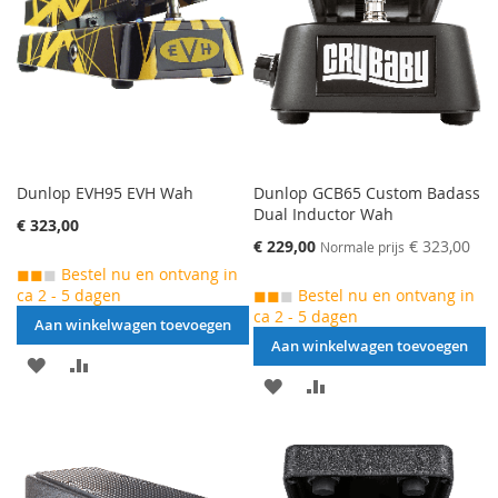
VERGELIJKEN
VERGELIJKEN
Dunlop EVH95 EVH Wah
Dunlop GCB65 Custom Badass
Dual Inductor Wah
€ 323,00
Speciale
€ 229,00
€ 323,00
Normale prijs
prijs
◼◼
◼
Bestel nu en ontvang in
ca 2 - 5 dagen
◼◼
◼
Bestel nu en ontvang in
ca 2 - 5 dagen
Aan winkelwagen toevoegen
Aan winkelwagen toevoegen
AAN
VOEG
AAN
VOEG
VERLANGLIJST
TOE
VERLANGLIJST
TOE
TOEVOEGEN
OM
TOEVOEGEN
OM
TE