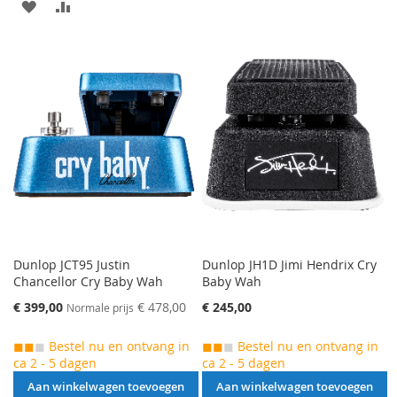
AAN
VOEG
VERLANGLIJST
TOE
VERLANGLIJST
TOE
TOEVOEGEN
OM
TOEVOEGEN
OM
TE
TE
VERGELIJKEN
VERGELIJKEN
Dunlop JCT95 Justin
Dunlop JH1D Jimi Hendrix Cry
Chancellor Cry Baby Wah
Baby Wah
Speciale
€ 399,00
€ 478,00
€ 245,00
Normale prijs
prijs
◼◼
◼
Bestel nu en ontvang in
◼◼
◼
Bestel nu en ontvang in
ca 2 - 5 dagen
ca 2 - 5 dagen
Aan winkelwagen toevoegen
Aan winkelwagen toevoegen