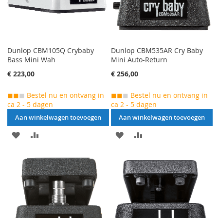
Dunlop CBM105Q Crybaby
Dunlop CBM535AR Cry Baby
Bass Mini Wah
Mini Auto-Return
€ 223,00
€ 256,00
◼◼
◼
Bestel nu en ontvang in
◼◼
◼
Bestel nu en ontvang in
ca 2 - 5 dagen
ca 2 - 5 dagen
Aan winkelwagen toevoegen
Aan winkelwagen toevoegen
AAN
VOEG
AAN
VOEG
VERLANGLIJST
TOE
VERLANGLIJST
TOE
TOEVOEGEN
OM
TOEVOEGEN
OM
TE
TE
VERGELIJKEN
VERGELIJKEN