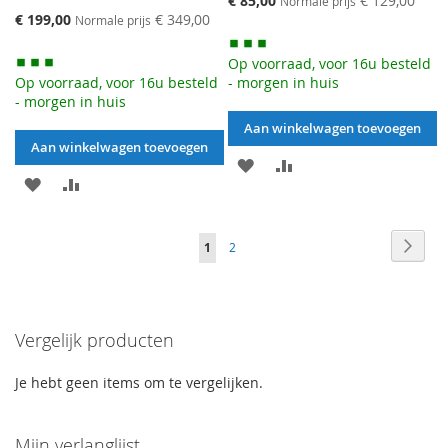
€ 85,00
€ 129,00
Normale prijs
prijs
Speciale
€ 199,00
€ 349,00
Normale prijs
prijs
Op voorraad, voor 16u besteld
Op voorraad, voor 16u besteld
- morgen in huis
- morgen in huis
Aan winkelwagen toevoegen
Aan winkelwagen toevoegen
AAN
VOEG
AAN
VOEG
VERLANGLIJST
TOE
VERLANGLIJST
TOE
TOEVOEGEN
OM
Pagina
Pagin
Naar
Je
Pagina
1
2
TOEVOEGEN
OM
TE
betal
leest
TE
VERGELIJKEN
momenteel
VERGELIJKEN
Vergelijk producten
pagina
Je hebt geen items om te vergelijken.
Mijn verlanglijst