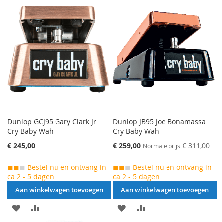
TE
TOEVOEGEN
OM
VERGELIJKEN
TE
VERGELIJKEN
Dunlop GCJ95 Gary Clark Jr
Dunlop JB95 Joe Bonamassa
Cry Baby Wah
Cry Baby Wah
Speciale
€ 245,00
€ 259,00
€ 311,00
Normale prijs
prijs
◼◼
◼
Bestel nu en ontvang in
◼◼
◼
Bestel nu en ontvang in
ca 2 - 5 dagen
ca 2 - 5 dagen
Aan winkelwagen toevoegen
Aan winkelwagen toevoegen
AAN
VOEG
AAN
VOEG