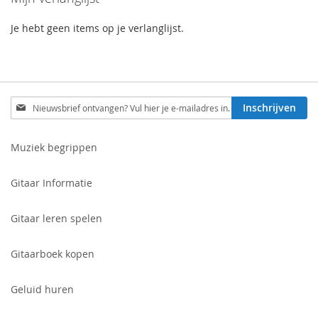
Je hebt geen items op je verlanglijst.
Schrijf
Inschrijven
je
in
voor
Muziek begrippen
onze
nieuwsbrief:
Gitaar Informatie
Gitaar leren spelen
Gitaarboek kopen
Geluid huren