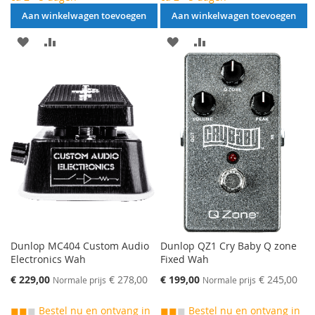
Aan winkelwagen toevoegen
Aan winkelwagen toevoegen
AAN
VOEG
AAN
VOEG
VERLANGLIJST
TOE
VERLANGLIJST
TOE
TOEVOEGEN
OM
TOEVOEGEN
OM
TE
TE
VERGELIJKEN
VERGELIJKEN
Dunlop MC404 Custom Audio
Dunlop QZ1 Cry Baby Q zone
Electronics Wah
Fixed Wah
Speciale
Speciale
€ 229,00
€ 278,00
€ 199,00
€ 245,00
Normale prijs
Normale prijs
prijs
prijs
◼◼
◼
Bestel nu en ontvang in
◼◼
◼
Bestel nu en ontvang in