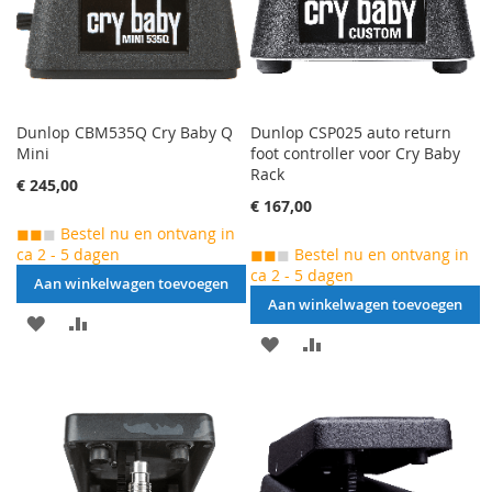
Dunlop CBM535Q Cry Baby Q
Dunlop CSP025 auto return
Mini
foot controller voor Cry Baby
Rack
€ 245,00
€ 167,00
◼◼
◼
Bestel nu en ontvang in
ca 2 - 5 dagen
◼◼
◼
Bestel nu en ontvang in
ca 2 - 5 dagen
Aan winkelwagen toevoegen
Aan winkelwagen toevoegen
AAN
VOEG
AAN
VOEG
VERLANGLIJST
TOE
VERLANGLIJST
TOE
TOEVOEGEN
OM
TOEVOEGEN
OM
TE
TE
VERGELIJKEN