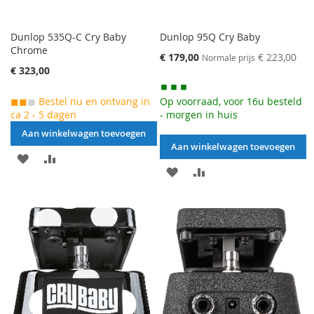
Dunlop 535Q-C Cry Baby
Dunlop 95Q Cry Baby
Chrome
Speciale
€ 179,00
€ 223,00
Normale prijs
prijs
€ 323,00
◼◼
◼
Bestel nu en ontvang in
Op voorraad, voor 16u besteld
ca 2 - 5 dagen
- morgen in huis
Aan winkelwagen toevoegen
Aan winkelwagen toevoegen
AAN
VOEG
AAN
VOEG
VERLANGLIJST
TOE
VERLANGLIJST
TOE
TOEVOEGEN
OM
TOEVOEGEN
OM
TE
TE
VERGELIJKEN
VERGELIJKEN