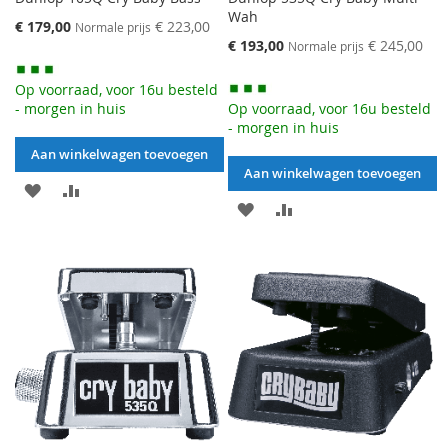
Wah
Speciale
€ 179,00
€ 223,00
Normale prijs
prijs
Speciale
€ 193,00
€ 245,00
Normale prijs
prijs
Op voorraad, voor 16u besteld
- morgen in huis
Op voorraad, voor 16u besteld
- morgen in huis
Aan winkelwagen toevoegen
Aan winkelwagen toevoegen
AAN
VOEG
AAN
VOEG
VERLANGLIJST
TOE
VERLANGLIJST
TOE
TOEVOEGEN
OM
TOEVOEGEN
OM
TE
TE
VERGELIJKEN
VERGELIJKEN