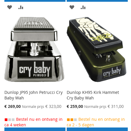
AAN
VOEG
AAN
VOEG
VERLANGLIJST
TOE
VERLANGLIJST
TOE
TOEVOEGEN
OM
TOEVOEGEN
OM
TE
TE
VERGELIJKEN
VERGELIJKEN
Dunlop JP95 John Petrucci Cry
Dunlop KH95 Kirk Hammet
Baby Wah
Cry Baby Wah
Speciale
Speciale
€ 269,00
€ 323,00
€ 259,00
€ 311,00
Normale prijs
Normale prijs
prijs
prijs
◼
◼◼
Bestel nu en ontvang in
◼◼
◼
Bestel nu en ontvang in
ca 4 weken
ca 2 - 5 dagen