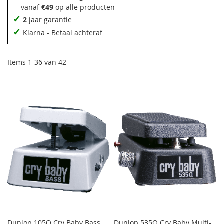
vanaf
€49
op alle producten
✓
2
jaar garantie
✓
Klarna - Betaal achteraf
Items
1
-
36
van
42
Dunlop 105Q Cry Baby Bass
Dunlop 535Q Cry Baby Multi-