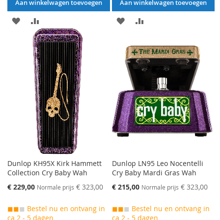
Aan winkelwagen toevoegen
Aan winkelwagen toevoegen
AAN
VOEG
AAN
VOEG
VERLANGLIJST
TOE
VERLANGLIJST
TOE
TOEVOEGEN
OM
TOEVOEGEN
OM
TE
TE
VERGELIJKEN
VERGELIJKEN
Dunlop KH95X Kirk Hammett
Dunlop LN95 Leo Nocentelli
Collection Cry Baby Wah
Cry Baby Mardi Gras Wah
Speciale
Speciale
€ 229,00
€ 323,00
€ 215,00
€ 323,00
Normale prijs
Normale prijs
prijs
prijs
◼◼
◼
Bestel nu en ontvang in
◼◼
◼
Bestel nu en ontvang in
ca 2 - 5 dagen
ca 2 - 5 dagen