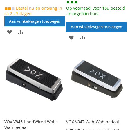
◼◼
◼
Bestel nu en ontvang in
Op voorraad, voor 16u besteld
ca 2 - 5 dagen
- morgen in huis
Aan winkelwagen toevoegen
Aan winkelwagen toevoegen
AAN
VOEG
AAN
VOEG
VERLANGLIJST
TOE
VERLANGLIJST
TOE
TOEVOEGEN
OM
TOEVOEGEN
OM
TE
TE
VERGELIJKEN
VERGELIJKEN
VOX V846 HandWired Wah-
VOX V847 Wah-Wah pedaal
Wah pedaal
Speciale