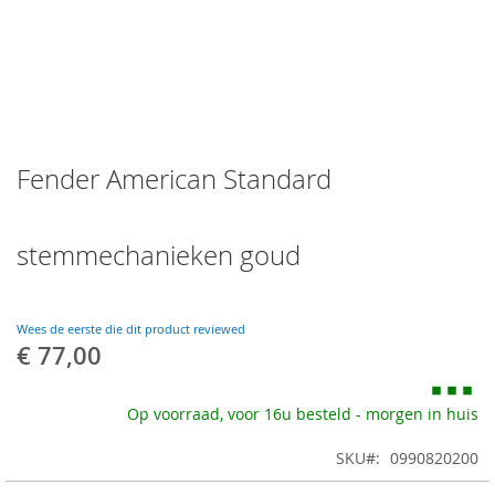
Skip
Fender American Standard
to
the
beginning
of
stemmechanieken goud
the
images
gallery
Wees de eerste die dit product reviewed
€ 77,00
Op voorraad, voor 16u besteld - morgen in huis
SKU
0990820200