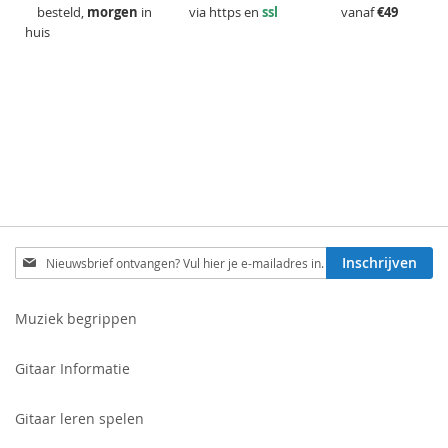
besteld,
morgen
in
via https en
ssl
vanaf
€49
huis
Schrijf
Inschrijven
je
in
voor
Muziek begrippen
onze
nieuwsbrief:
Gitaar Informatie
Gitaar leren spelen