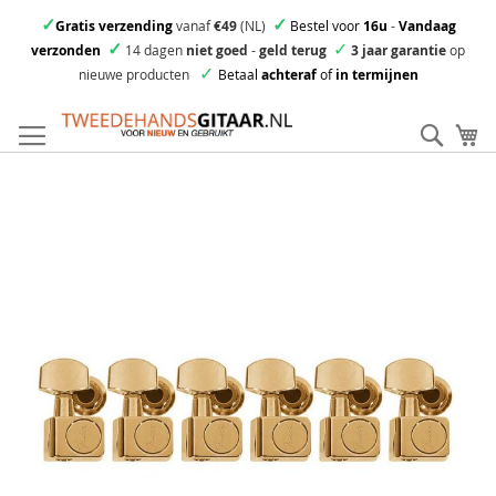
✓
✓
Gratis verzending
vanaf
€49
(NL)
Bestel voor
16u
-
Vandaag
✓
✓
verzonden
14 dagen
niet goed
-
geld terug
3 jaar garantie
op
✓
nieuwe producten
Betaal
achteraf
of
in termijnen
Ga
direct
Zoek
Mi
door
naar
Skip
de
to
inhoud
the
end
of
the
images
gallery