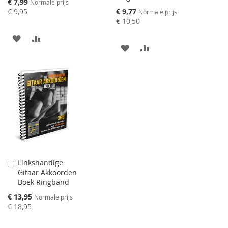
Speciale
€ 7,99
Normale prijs
prijs
Speciale
€ 9,95
€ 9,77
Normale prijs
prijs
€ 10,50
AAN
VOEG
AAN
VOEG
VERLANGLIJST
TOE
VERLANGLIJST
TOE
TOEVOEGEN
OM
TOEVOEGEN
OM
TE
TE
VERGELIJKEN
VERGELIJKEN
Linkshandige
Aan
Gitaar Akkoorden
winkelwagen
Boek Ringband
toevoegen
Speciale
€ 13,95
Normale prijs
prijs
€ 18,95