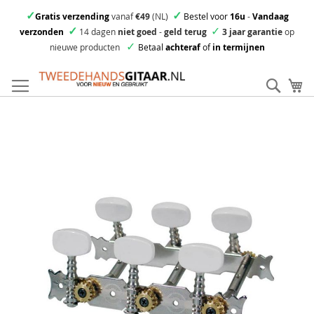
✓
✓
Gratis verzending
vanaf
€49
(NL)
Bestel voor
16u
-
Vandaag
✓
✓
verzonden
14 dagen
niet goed
-
geld terug
3 jaar garantie
op
✓
nieuwe producten
Betaal
achteraf
of
in termijnen
Ga
direct
Zoek
Mi
door
naar
Skip
de
to
inhoud
the
end
of
the
images
gallery