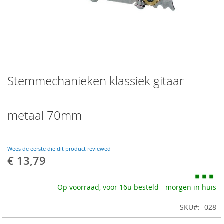
Skip
Stemmechanieken klassiek gitaar
to
the
beginning
of
metaal 70mm
the
images
gallery
Wees de eerste die dit product reviewed
€ 13,79
Op voorraad, voor 16u besteld - morgen in huis
SKU
028