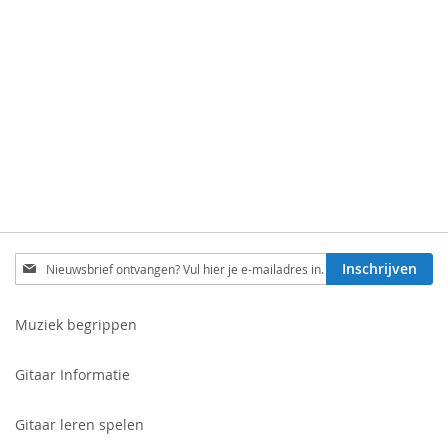
Schrijf
Inschrijven
je
in
voor
Muziek begrippen
onze
nieuwsbrief:
Gitaar Informatie
Gitaar leren spelen