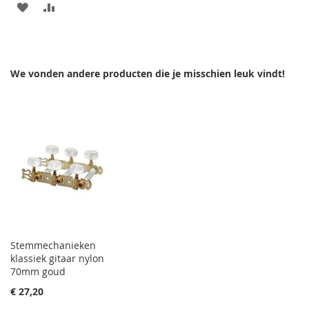
AAN
VOEG
VERLANGLIJST
TOE
TOEVOEGEN
OM
We vonden andere producten die je misschien leuk vindt!
TE
VERGELIJKEN
Stemmechanieken
klassiek gitaar nylon
70mm goud
€ 27,20