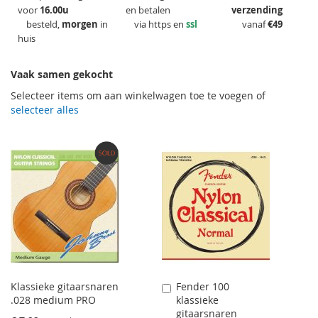
voor
16.00u
en betalen
verzending
besteld,
morgen
in
via https en
ssl
vanaf
€49
huis
Vaak samen gekocht
Selecteer items om aan winkelwagen toe te voegen of
selecteer alles
Klassieke gitaarsnaren
Fender 100
Aan
.028 medium PRO
klassieke
winkelwagen
gitaarsnaren
toevoegen