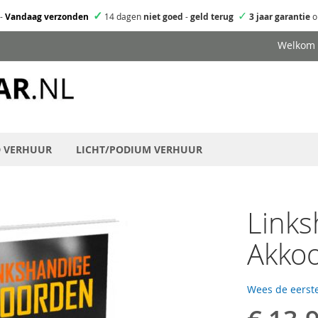
✓
✓
-
Vandaag verzonden
14 dagen
niet goed
-
geld terug
3 jaar garantie
o
Welkom
D VERHUUR
LICHT/PODIUM VERHUUR
Links
Akko
Wees de eerste
Speciale