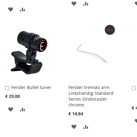
AAN
VOEG
AAN
VOEG
VERLANGLIJST
TOE
VERLANGLIJST
TOE
TOEVOEGEN
OM
TOEVOEGEN
OM
TE
TE
VERGELIJKEN
VERGELIJKEN
Fender Bullet tuner
Fender tremolo arm
Aan
Linkshandig Standard
winkelwagen
€ 29,00
Series Stratocaster
toevoegen
chrome
€ 
AAN
VOEG
€ 14,84
VERLANGLIJST
TOE
AAN
VOEG
TOEVOEGEN
OM
VERLANGLIJST
TOE