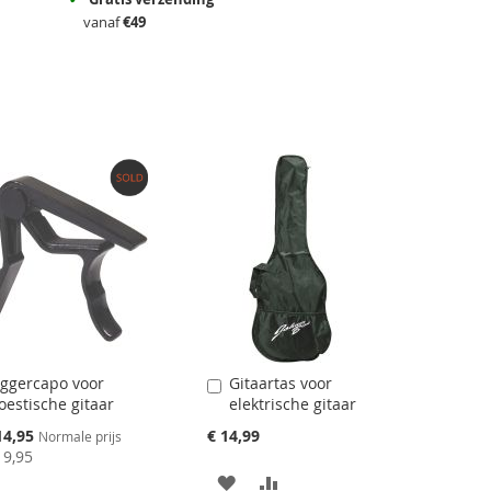
vanaf
€49
iggercapo voor
Gitaartas voor
Aan
oestische gitaar
elektrische gitaar
winkelwagen
toevoegen
ciale
14,95
€ 14,99
Normale prijs
js
19,95
AAN
VOEG