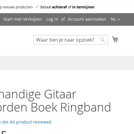
✓
p nieuwe producten
Betaal
achteraf
of
in termijnen
Taal
Start met Verkopen
Log in
Account aanmaken
NL
Mijn wi
Zoeken
Zoeken
handige Gitaar
orden Boek Ringband
 die dit product reviewed