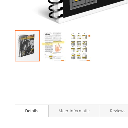
Skip
to
the
beginning
of
the
images
gallery
Details
Meer informatie
Reviews