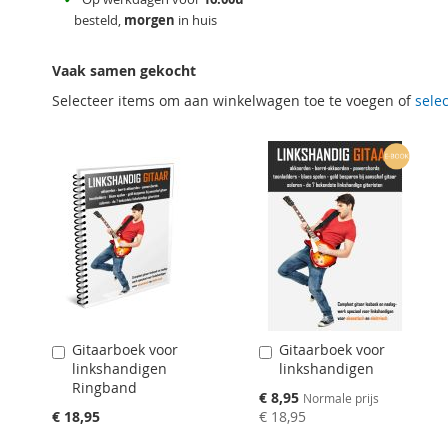
besteld,
morgen
in huis
Vaak samen gekocht
Selecteer items om aan winkelwagen toe te voegen of
selec
Gitaarboek voor
Gitaarboek voor
Aan
Aan
linkshandigen
linkshandigen
winkelwagen
winkelwagen
Ringband
toevoegen
toevoegen
Speciale
€ 8,95
Normale prijs
prijs
€ 18,95
€ 18,95