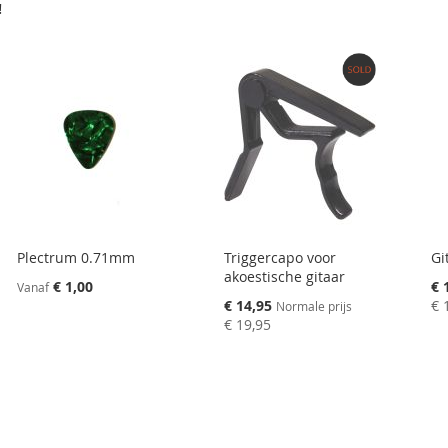
TE
!
VERGELIJKEN
Plectrum 0.71mm
Triggercapo voor
Gi
akoestische gitaar
Spe
€ 1,00
€ 
Vanaf
pri
Speciale
€ 14,95
€ 
Normale prijs
prijs
€ 19,95