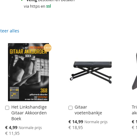
via https en
ssl
teer alles
Het Linkshandige
Gitaar
Tr
Aan
Aan
Gitaar Akkoorden
voetenbankje
ak
winkelwagen
winkelwagen
Boek
toevoegen
toevoegen
Speciale
Spe
€ 14,99
€ 
Normale prijs
prijs
pri
Speciale
€ 4,99
€ 18,95
€ 
Normale prijs
prijs
€ 11,95