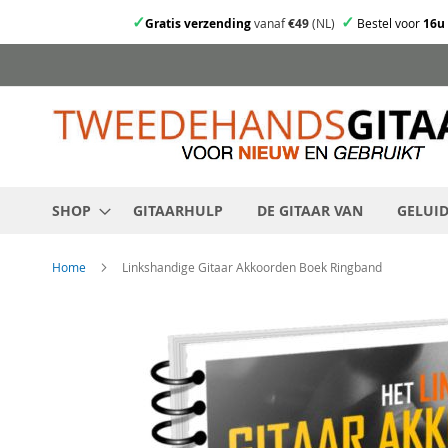
✓
✓
Gratis verzending
vanaf
€49
(NL)
Bestel voor
16u
Ga
direct
door
naar
de
inhoud
SHOP
GITAARHULP
DE GITAAR VAN
GELUI
Home
Linkshandige Gitaar Akkoorden Boek Ringband
Skip
to
the
end
of
the
images
gallery