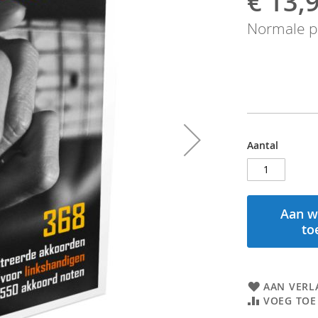
€ 13,
prijs
Normale pr
Aantal
Aan w
to
AAN VERL
VOEG TOE