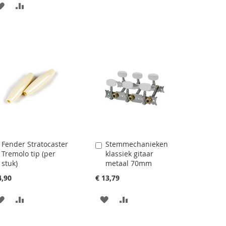
AAN
VOEG
VERLANGLIJST
TOE
VERLANGLIJST
TOE
TOEVOEGEN
OM
TOEVOEGEN
OM
TE
TE
VERGELIJKEN
VERGELIJKEN
Fender Stratocaster
Stemmechanieken
Aan
Aan
Tremolo tip (per
klassiek gitaar
winkelwagen
winkelwagen
stuk)
metaal 70mm
toevoegen
toevoegen
4,90
€ 13,79
AAN
VOEG
AAN
VOEG
VERLANGLIJST
TOE
VERLANGLIJST
TOE