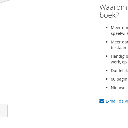
Waarom d
boek?
Meer dan
speelwij
Meer dan
bestaan 
Handig b
werk, op 
Duidelijk
60 pagina
Nieuwe a
E-mail de v