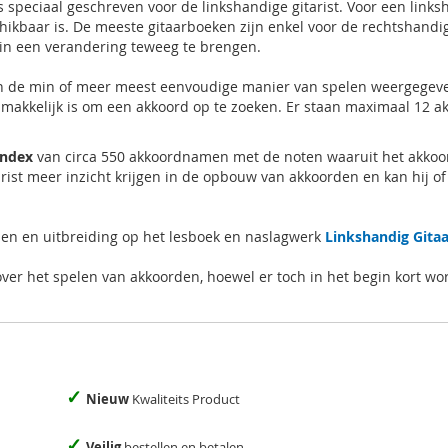
 speciaal geschreven voor de linkshandige gitarist. Voor een linksh
chikbaar is. De meeste gitaarboeken zijn enkel voor de rechtshandi
in een verandering teweeg te brengen.
 de min of meer meest eenvoudige manier van spelen weergegeven (
makkelijk is om een akkoord op te zoeken. Er staan maximaal 12 a
index
van circa 550 akkoordnamen met de noten waaruit het akkoo
rist meer inzicht krijgen in de opbouw van akkoorden en kan hij of 
len en uitbreiding op het lesboek en naslagwerk
Linkshandig Gitaa
over het spelen van akkoorden, hoewel er toch in het begin kort w
✓
Nieuw
Kwaliteits Product
✓
Veilig
bestellen en betalen