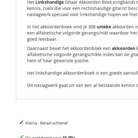
Het
Linkshandige
Gitaar Akkoorden Boek (ringband) is
kennis, zoals die voor een rechtshandige gitarist bes
naslagwerk speciaal voor linkshandige hopen we hier
In het akkoordenboek vind je 368
unieke
akkoorden in
een alfabetische volgorde gerangschikt waardoor het 
goed leesbaar.
Daarnaast bevat het akkoordenboek een
akkoorden 
alfabetische volgorde gerangschikte index kan de gita
hem of haar gewenste positie.
Het linkshandige akkoordenboek is een goede aanvul
Dit naslagwerk gaat uit van een al bestaande kennis 
✓
Klarna - Betaal achteraf
✓
Op werkdagen voor
16.00u