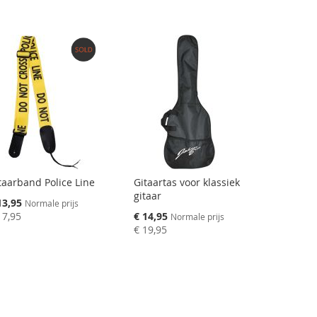
taarband Police Line
Gitaartas voor klassiek
gitaar
ciale
13,95
Normale prijs
js
Speciale
17,95
€ 14,95
Normale prijs
prijs
€ 19,95