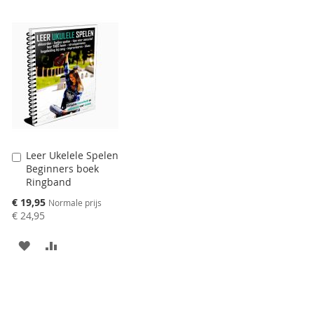
TE
TOEVOEGEN
OM
VERGELIJKEN
TE
VERGELIJKEN
Leer Ukelele Spelen
Aan
Beginners boek
winkelwagen
Ringband
toevoegen
Speciale
€ 19,95
Normale prijs
prijs
€ 24,95
AAN
VOEG
VERLANGLIJST
TOE
TOEVOEGEN
OM