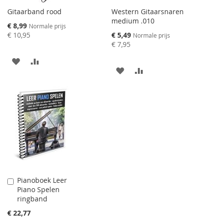
Gitaarband rood
Western Gitaarsnaren
medium .010
Speciale
€ 8,99
Normale prijs
prijs
Speciale
€ 10,95
€ 5,49
Normale prijs
prijs
€ 7,95
AAN
VOEG
AAN
VOEG
VERLANGLIJST
TOE
VERLANGLIJST
TOE
TOEVOEGEN
OM
TOEVOEGEN
OM
TE
TE
VERGELIJKEN
VERGELIJKEN
Pianoboek Leer
Aan
Piano Spelen
winkelwagen
ringband
toevoegen
€ 22,77