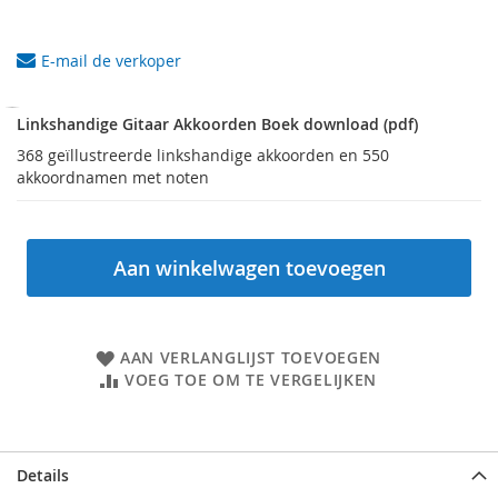
E-mail de verkoper
Linkshandige
Gitaar
Linkshandige Gitaar Akkoorden Boek download (pdf)
Akkoorden
368 geïllustreerde linkshandige akkoorden en 550
Boek
akkoordnamen met noten
download
(pdf)
Aan winkelwagen toevoegen
AAN VERLANGLIJST TOEVOEGEN
VOEG TOE OM TE VERGELIJKEN
Details