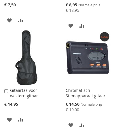
toevoegen
toevoegen
Speciale
€ 7,50
€ 8,95
Normale prijs
prijs
€ 18,95
AAN
VOEG
AAN
VOEG
VERLANGLIJST
TOE
VERLANGLIJST
TOE
TOEVOEGEN
OM
TOEVOEGEN
OM
TE
TE
VERGELIJKEN
VERGELIJKEN
Gitaartas voor
Chromatisch
Aan
western gitaar
Stemapparaat gitaar
winkelwagen
toevoegen
Speciale
€ 14,95
€ 14,50
Normale prijs
prijs
€ 19,00
AAN
VOEG
AAN
VOEG
VERLANGLIJST
TOE