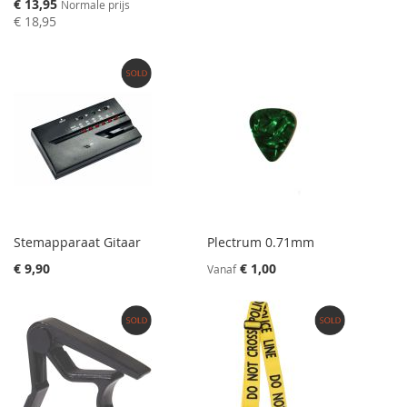
Speciale
€ 13,95
Normale prijs
prijs
€ 18,95
Stemapparaat Gitaar
Plectrum 0.71mm
€ 9,90
€ 1,00
Vanaf