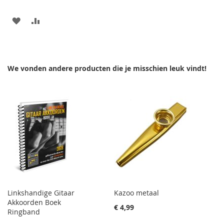
AAN
VOEG
VERLANGLIJST
TOE
TOEVOEGEN
OM
We vonden andere producten die je misschien leuk vindt!
TE
VERGELIJKEN
Linkshandige Gitaar
Kazoo metaal
Akkoorden Boek
€ 4,99
Ringband