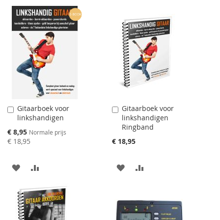
Gitaarboek voor
Gitaarboek voor
Aan
Aan
linkshandigen
linkshandigen
winkelwagen
winkelwagen
Ringband
toevoegen
toevoegen
Speciale
€ 8,95
Normale prijs
prijs
€ 18,95
€ 18,95
AAN
VOEG
AAN
VOEG
VERLANGLIJST
TOE
VERLANGLIJST
TOE
TOEVOEGEN
OM
TOEVOEGEN
OM
TE
TE