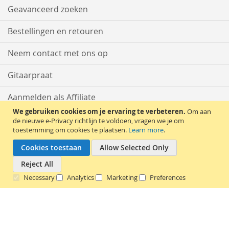
Geavanceerd zoeken
Bestellingen en retouren
Neem contact met ons op
Gitaarpraat
Aanmelden als Affiliate
We gebruiken cookies om je ervaring te verbeteren.
Om aan
Start met Verkopen
de nieuwe e-Privacy richtlijn te voldoen, vragen we je om
toestemming om cookies te plaatsen.
Learn more
.
Cookies toestaan
Allow Selected Only
Reject All
Necessary
Analytics
Marketing
Preferences
Copyright © 2016 - 2025 tweedehands-gitaar.nl