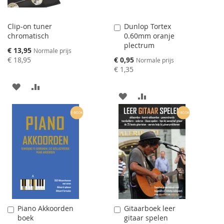
Clip-on tuner
Dunlop Tortex
Aan
chromatisch
0.60mm oranje
winkelwagen
plectrum
toevoegen
Speciale
€ 13,95
Normale prijs
prijs
Speciale
€ 18,95
€ 0,95
Normale prijs
prijs
€ 1,35
AAN
VOEG
AAN
VOEG
VERLANGLIJST
TOE
VERLANGLIJST
TOE
TOEVOEGEN
OM
TOEVOEGEN
OM
TE
TE
VERGELIJKEN
VERGELIJKEN
Piano Akkoorden
Gitaarboek leer
Aan
Aan
boek
gitaar spelen
winkelwagen
winkelwagen