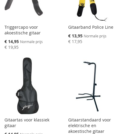
Triggercapo voor
Gitaarband Police Line
akoestische gitaar
Speciale
€ 13,95
Normale prijs
prijs
Speciale
€ 14,95
€ 17,95
Normale prijs
prijs
€ 19,95
Gitaartas voor klassiek
Gitaarstandaard voor
gitaar
elektrische en
akoestische gitaar
Speciale