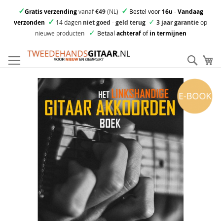
✓
✓
Gratis verzending
vanaf
€49
(NL)
Bestel voor
16u
-
Vandaag
✓
✓
verzonden
14 dagen
niet goed
-
geld terug
3 jaar garantie
op
✓
nieuwe producten
Betaal
achteraf
of
in termijnen
Ga
direct
Zoek
Mi
door
naar
Skip
de
to
inhoud
the
end
of
the
images
gallery