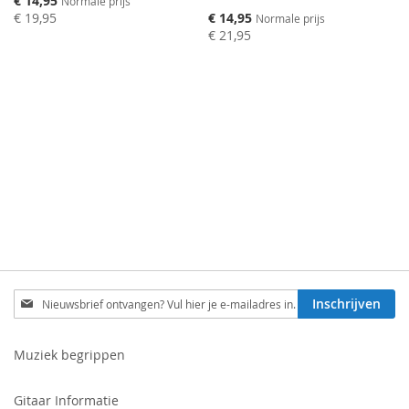
€ 14,95
Normale prijs
prijs
Speciale
€ 19,95
€ 14,95
Normale prijs
prijs
€ 21,95
Schrijf
Inschrijven
je
in
voor
Muziek begrippen
onze
nieuwsbrief:
Gitaar Informatie