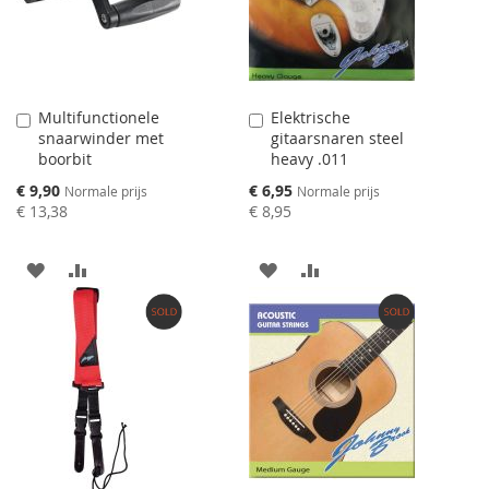
VERGELIJKEN
VERGELIJKEN
Multifunctionele
Elektrische
Aan
Aan
snaarwinder met
gitaarsnaren steel
winkelwagen
winkelwagen
boorbit
heavy .011
toevoegen
toevoegen
Speciale
Speciale
€ 9,90
€ 6,95
Normale prijs
Normale prijs
prijs
prijs
€ 13,38
€ 8,95
AAN
VOEG
AAN
VOEG
VERLANGLIJST
TOE
VERLANGLIJST
TOE
TOEVOEGEN
OM
TOEVOEGEN
OM
TE
TE
VERGELIJKEN
VERGELIJKEN