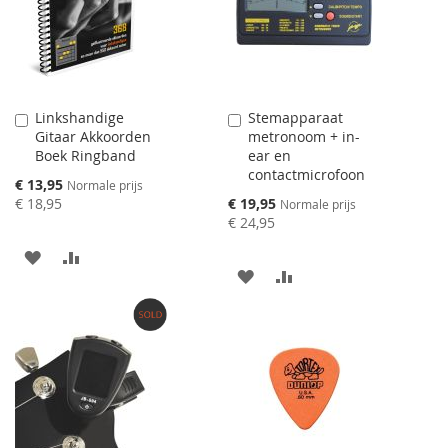
VERGELIJKEN
VERGELIJKEN
Linkshandige
Stemapparaat
Aan
Aan
Gitaar Akkoorden
metronoom + in-
winkelwagen
winkelwagen
Boek Ringband
ear en
toevoegen
toevoegen
contactmicrofoon
Speciale
€ 13,95
Normale prijs
prijs
Speciale
€ 18,95
€ 19,95
Normale prijs
prijs
€ 24,95
AAN
VOEG
AAN
VOEG
VERLANGLIJST
TOE
VERLANGLIJST
TOE
TOEVOEGEN
OM
TOEVOEGEN
OM
TE
TE
VERGELIJKEN
VERGELIJKEN