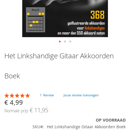
Skip
Het Linkshandige Gitaar Akkoorden
to
the
beginning
of
Boek
the
images
gallery
Beoordeling:
1
Review
Jouw review toevoegen
100
100
% of
€ 4,99
Speciale
prijs
€ 11,95
Normale prijs
OP VOORRAAD
SKU
Het Linkshandige Gitaar Akkoorden Boek