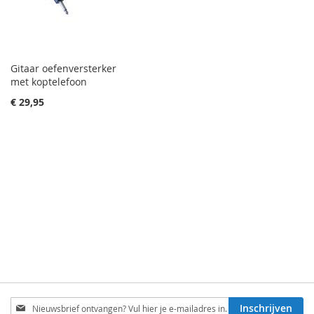
Gitaar oefenversterker
met koptelefoon
€ 29,95
Schrijf
Inschrijven