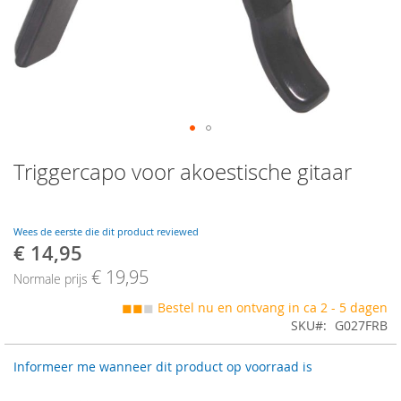
Skip
Triggercapo voor akoestische gitaar
to
the
beginning
of
Wees de eerste die dit product reviewed
the
€ 14,95
Speciale
images
prijs
€ 19,95
gallery
Normale prijs
◼◼
◼
Bestel nu en ontvang in ca 2 - 5 dagen
SKU
G027FRB
Informeer me wanneer dit product op voorraad is