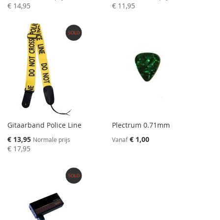
prijs
prijs
€ 14,95
€ 11,95
Gitaarband Police Line
Plectrum 0.71mm
Speciale
€ 13,95
€ 1,00
Normale prijs
Vanaf
prijs
€ 17,95