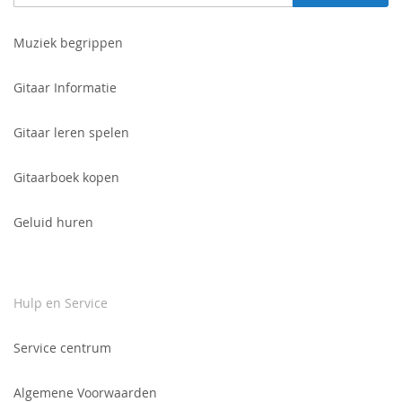
je
in
voor
Muziek begrippen
onze
nieuwsbrief:
Gitaar Informatie
Gitaar leren spelen
Gitaarboek kopen
Geluid huren
Hulp en Service
Service centrum
Algemene Voorwaarden