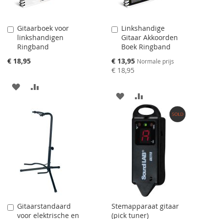
Gitaarboek voor
Linkshandige
Aan
Aan
linkshandigen
Gitaar Akkoorden
winkelwagen
winkelwagen
Ringband
Boek Ringband
toevoegen
toevoegen
Speciale
€ 18,95
€ 13,95
Normale prijs
prijs
€ 18,95
AAN
VOEG
AAN
VOEG
VERLANGLIJST
TOE
VERLANGLIJST
TOE
TOEVOEGEN
OM
TOEVOEGEN
OM
TE
TE
VERGELIJKEN
VERGELIJKEN
Gitaarstandaard
Stemapparaat gitaar
Aan
voor elektrische en
(pick tuner)
winkelwagen