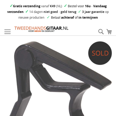
✓
✓
Gratis verzending
vanaf
€49
(NL)
Bestel voor
16u
-
Vandaag
✓
✓
verzonden
14 dagen
niet goed
-
geld terug
3 jaar garantie
op
✓
nieuwe producten
Betaal
achteraf
of
in termijnen
Ga
direct
Zoek
Mi
door
naar
Skip
de
to
inhoud
the
end
of
the
images
gallery