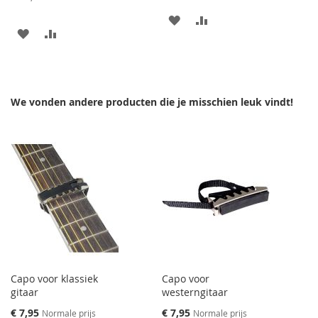
AAN
VOEG
AAN
VOEG
VERLANGLIJST
TOE
VERLANGLIJST
TOE
TOEVOEGEN
OM
TOEVOEGEN
OM
TE
We vonden andere producten die je misschien leuk vindt!
TE
VERGELIJKEN
VERGELIJKEN
Capo voor klassiek
Capo voor
gitaar
westerngitaar
Speciale
Speciale
€ 7,95
€ 7,95
Normale prijs
Normale prijs