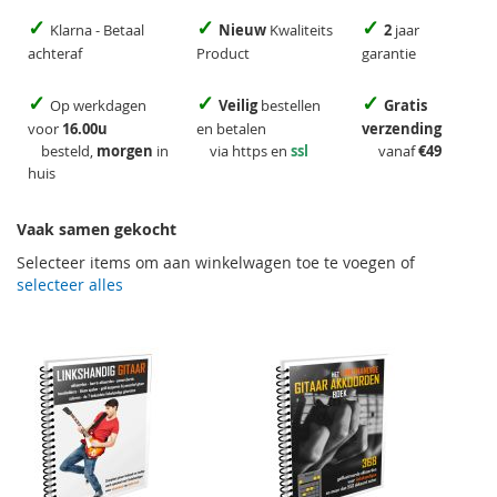
✓
✓
✓
Klarna - Betaal
Nieuw
Kwaliteits
2
jaar
achteraf
Product
garantie
✓
✓
✓
Op werkdagen
Veilig
bestellen
Gratis
voor
16.00u
en betalen
verzending
besteld,
morgen
in
via https en
ssl
vanaf
€49
huis
Vaak samen gekocht
Selecteer items om aan winkelwagen toe te voegen of
selecteer alles