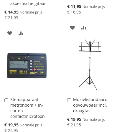
akoestische gitaar
toevoegen
Speciale
€ 11,95
Normale prijs
prijs
Speciale
€ 14,95
€ 16,95
Normale prijs
prijs
€ 21,95
AAN
VOEG
AAN
VOEG
VERLANGLIJST
TOE
VERLANGLIJST
TOE
TOEVOEGEN
OM
TOEVOEGEN
OM
TE
TE
VERGELIJKEN
VERGELIJKEN
Stemapparaat
Muziekstandaard
Aan
Aan
metronoom + in-
opvouwbaar incl.
winkelwagen
winkelwagen
ear en
draagtas
toevoegen
toevoegen
contactmicrofoon
Speciale
€ 19,95
Normale prijs
prijs
Speciale
€ 19,95
€ 21,95
Normale prijs
prijs
€ 24,95