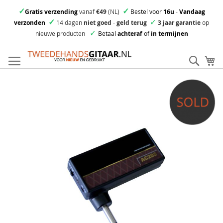
✓
✓
Gratis verzending
vanaf
€49
(NL)
Bestel voor
16u
-
Vandaag
✓
✓
verzonden
14 dagen
niet goed
-
geld terug
3 jaar garantie
op
✓
nieuwe producten
Betaal
achteraf
of
in termijnen
Ga
direct
Zoek
Mi
door
naar
Skip
de
to
inhoud
the
end
of
the
images
gallery