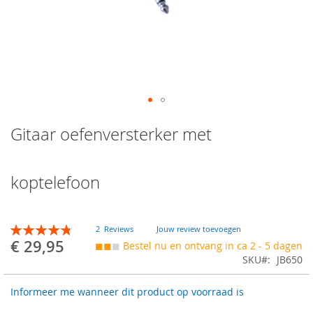
Skip
Gitaar oefenversterker met
to
the
beginning
of
koptelefoon
the
images
gallery
Beoordeling:
2
Reviews
Jouw review toevoegen
97
100
% of
€ 29,95
◼◼
◼
Bestel nu en ontvang in ca 2 - 5 dagen
SKU
JB650
Informeer me wanneer dit product op voorraad is