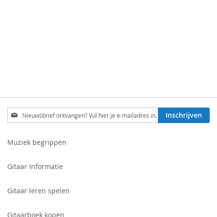
TOEVOEGEN
OM
TE
VERGELIJKEN
Schrijf
Inschrijven
je
in
voor
Muziek begrippen
onze
nieuwsbrief:
Gitaar Informatie
Gitaar leren spelen
Gitaarboek kopen