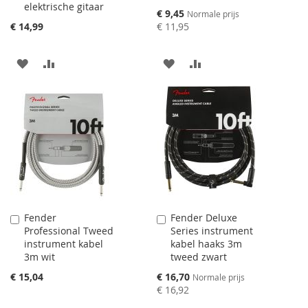
elektrische gitaar
winkelwagen
winkelwagen
Speciale
€ 9,45
Normale prijs
toevoegen
toevoegen
prijs
€ 14,99
€ 11,95
AAN
VOEG
AAN
VOEG
VERLANGLIJST
TOE
VERLANGLIJST
TOE
TOEVOEGEN
OM
TOEVOEGEN
OM
TE
TE
VERGELIJKEN
VERGELIJKEN
Fender
Fender Deluxe
Aan
Aan
Professional Tweed
Series instrument
winkelwagen
winkelwagen
instrument kabel
kabel haaks 3m
toevoegen
toevoegen
3m wit
tweed zwart
Speciale
€ 15,04
€ 16,70
Normale prijs
prijs
€ 16,92