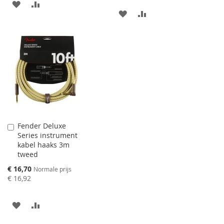
AAN
VOEG
AAN
VOEG
VERLANGLIJST
TOE
VERLANGLIJST
TOE
TOEVOEGEN
OM
TOEVOEGEN
OM
TE
TE
VERGELIJKEN
VERGELIJKEN
Fender Deluxe
Aan
Series instrument
winkelwagen
kabel haaks 3m
toevoegen
tweed
Speciale
€ 16,70
Normale prijs
prijs
€ 16,92
AAN
VOEG
VERLANGLIJST
TOE