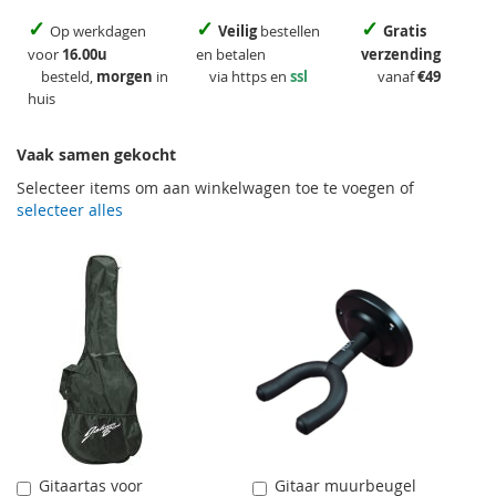
✓
✓
✓
Op werkdagen
Veilig
bestellen
Gratis
voor
16.00u
en betalen
verzending
besteld,
morgen
in
via https en
ssl
vanaf
€49
huis
Vaak samen gekocht
Selecteer items om aan winkelwagen toe te voegen of
selecteer alles
Gitaartas voor
Gitaar muurbeugel
Aan
Aan