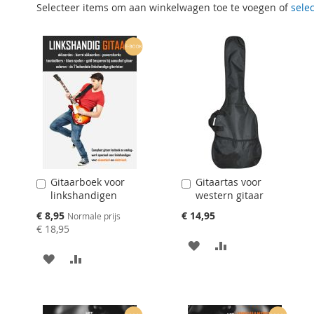
Selecteer items om aan winkelwagen toe te voegen of
selec
Gitaarboek voor
Gitaartas voor
Aan
Aan
linkshandigen
western gitaar
winkelwagen
winkelwagen
toevoegen
toevoegen
Speciale
€ 8,95
€ 14,95
Normale prijs
prijs
€ 18,95
AAN
VOEG
AAN
VOEG
VERLANGLIJST
TOE
VERLANGLIJST
TOE
TOEVOEGEN
OM
TOEVOEGEN
OM