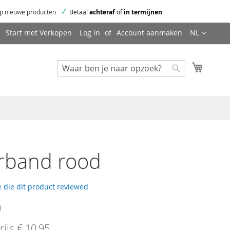
✓
p nieuwe producten
Betaal
achteraf
of
in termijnen
Taal
Start met Verkopen
Log in
Account aanmaken
NL
Mijn wi
Zoeken
Zoeken
rband rood
 die dit product reviewed
9
ijs
€ 10,95