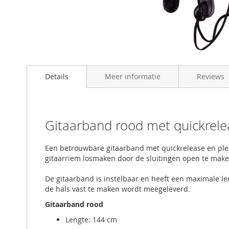
Skip
to
Details
Meer informatie
Reviews
the
beginning
of
the
images
Gitaarband rood met quickrele
gallery
Een betrouwbare gitaarband met quickrelease en plec
gitaarriem losmaken door de sluitingen open te mak
De gitaarband is instelbaar en heeft een maximale l
de hals vast te maken wordt meegeleverd.
Gitaarband rood
Lengte: 144 cm