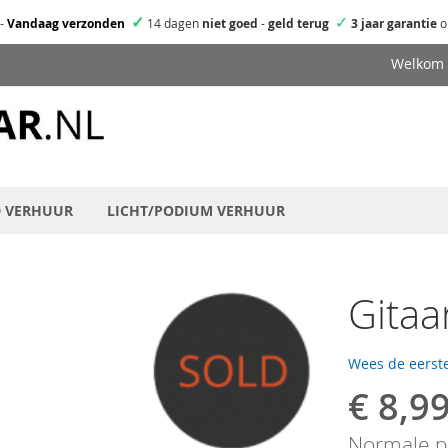
✓
✓
-
Vandaag verzonden
14 dagen
niet goed
-
geld terug
3 jaar garantie
o
Welkom
D VERHUUR
LICHT/PODIUM VERHUUR
Gitaa
Wees de eerste
€ 8,9
Speciale
prijs
Normale pr