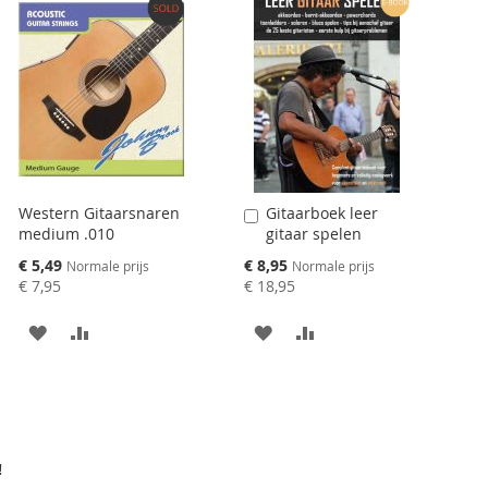
TE
TE
VERGELIJKEN
VERGELIJKEN
Western Gitaarsnaren
Gitaarboek leer
Aan
medium .010
gitaar spelen
winkelwagen
toevoegen
Speciale
Speciale
€ 5,49
€ 8,95
Normale prijs
Normale prijs
prijs
prijs
€ 7,95
€ 18,95
AAN
VOEG
AAN
VOEG
VERLANGLIJST
TOE
VERLANGLIJST
TOE
TOEVOEGEN
OM
TOEVOEGEN
OM
TE
TE
!
VERGELIJKEN
VERGELIJKEN