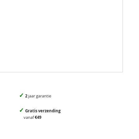
✓
2
jaar garantie
✓
Gratis verzending
vanaf
€49