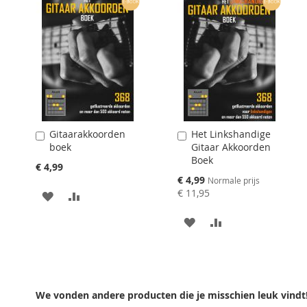
TE
TE
VERGELIJKEN
VERGELIJKEN
Gitaarakkoorden
Het Linkshandige
Aan
Aan
boek
Gitaar Akkoorden
winkelwagen
winkelwagen
Boek
toevoegen
toevoegen
€ 4,99
Speciale
€ 4,99
Normale prijs
prijs
€ 11,95
AAN
VOEG
VERLANGLIJST
TOE
AAN
VOEG
TOEVOEGEN
OM
VERLANGLIJST
TOE
TE
TOEVOEGEN
OM
VERGELIJKEN
TE
We vonden andere producten die je misschien leuk vindt