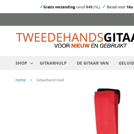
✓
✓
Gratis verzending
vanaf
€49
(NL)
Bestel voor
16u
Ga
direct
door
naar
de
inhoud
SHOP
GITAARHULP
DE GITAAR VAN
GELUI
Home
Gitaarband rood
Skip
to
the
end
of
the
images
gallery