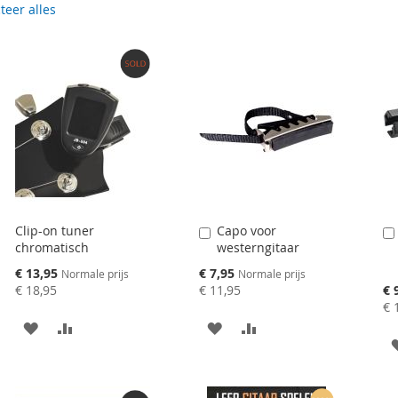
teer alles
Clip-on tuner
Capo voor
Aan
chromatisch
westerngitaar
winkelwagen
toevoegen
Speciale
Speciale
€ 13,95
€ 7,95
Normale prijs
Normale prijs
prijs
prijs
Spe
€ 18,95
€ 11,95
€ 
pri
€ 
AAN
VOEG
AAN
VOEG
VERLANGLIJST
TOE
VERLANGLIJST
TOE
TOEVOEGEN
OM
TOEVOEGEN
OM