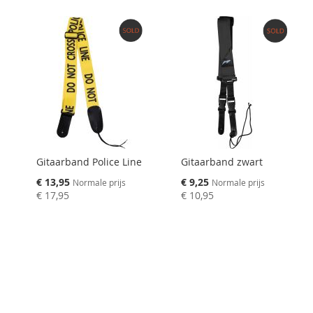
VERGELIJKEN
Gitaarband Police Line
Gitaarband zwart
Speciale
Speciale
€ 13,95
€ 9,25
Normale prijs
Normale prijs
prijs
prijs
€ 17,95
€ 10,95