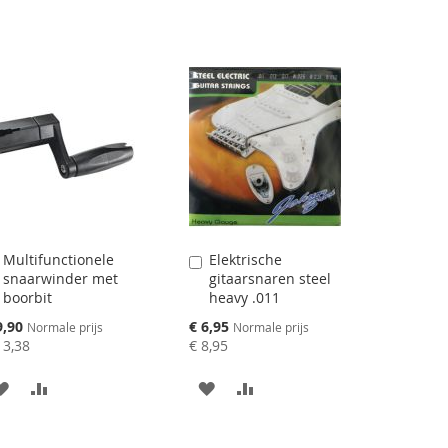
Multifunctionele
Elektrische
Aan
Aan
snaarwinder met
gitaarsnaren steel
winkelwagen
winkelwagen
boorbit
heavy .011
toevoegen
toevoegen
ciale
Speciale
9,90
€ 6,95
Normale prijs
Normale prijs
js
prijs
13,38
€ 8,95
AAN
VOEG
AAN
VOEG
VERLANGLIJST
TOE
VERLANGLIJST
TOE