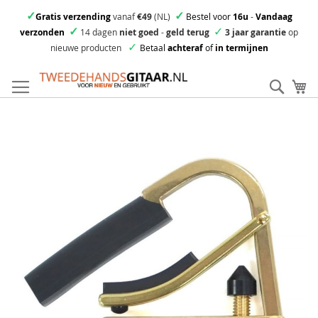
✓
✓
Gratis verzending
vanaf
€49
(NL)
Bestel voor
16u
-
Vandaag
✓
✓
verzonden
14 dagen
niet goed
-
geld terug
3 jaar garantie
op
✓
nieuwe producten
Betaal
achteraf
of
in termijnen
Ga
direct
Zoek
Mi
door
naar
Skip
de
to
inhoud
the
end
of
the
images
gallery