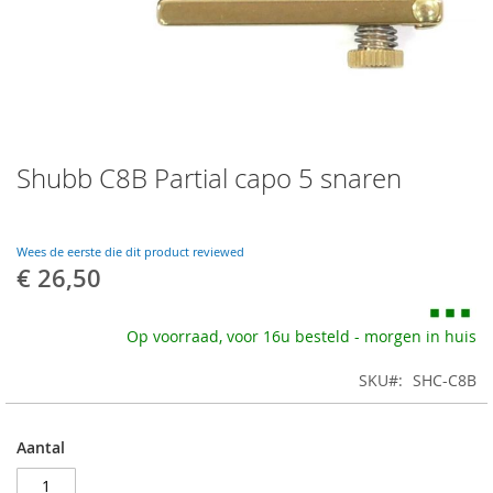
Skip
Shubb C8B Partial capo 5 snaren
to
the
beginning
of
Wees de eerste die dit product reviewed
the
€ 26,50
images
gallery
Op voorraad, voor 16u besteld - morgen in huis
SKU
SHC-C8B
Aantal