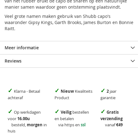
van het rubber drukt de capo de snaren op een natuurlijke
manier samen waardoor geen ontstemming plaatsvindt.
Veel grote namen maken gebruik van Shubb capo's
waaronder Gipsy Kings, Garth Brooks, James Burton en Bonnie
Raitt.
Meer informatie
Reviews
✓
✓
✓
Klarna - Betaal
Nieuw
Kwaliteits
2
jaar
achteraf
Product
garantie
✓
✓
✓
Op werkdagen
Veilig
bestellen
Gratis
voor
16.00u
en betalen
verzending
besteld,
morgen
in
via https en
ssl
vanaf
€49
huis