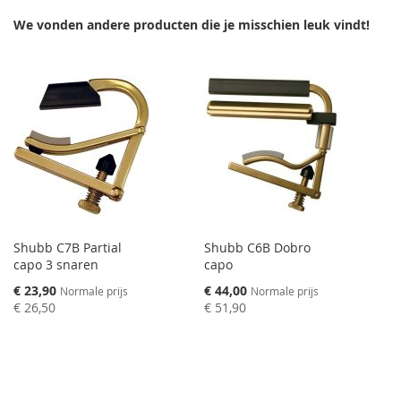
We vonden andere producten die je misschien leuk vindt!
Shubb C7B Partial
Shubb C6B Dobro
capo 3 snaren
capo
Speciale
Speciale
€ 23,90
€ 44,00
Normale prijs
Normale prijs
prijs
prijs
€ 26,50
€ 51,90