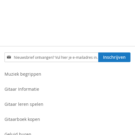
Schrijf
Inschrijven
je
in
voor
Muziek begrippen
onze
nieuwsbrief:
Gitaar Informatie
Gitaar leren spelen
Gitaarboek kopen
Geluid huren