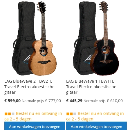
LAG BlueWave 2 TBW2TE
LAG BlueWave 1 TBW1TE
Travel Electro-akoestische
Travel Electro-akoestische
gitaar
gitaar
Speciale
Speciale
€ 599,00
€ 777,00
€ 445,29
€ 610,00
Normale prijs
Normale prijs
prijs
prijs
◼◼
◼
Bestel nu en ontvang in
◼◼
◼
Bestel nu en ontvang in
ca 2 - 5 dagen
ca 2 - 5 dagen
Aan winkelwagen toevoegen
Aan winkelwagen toevoegen