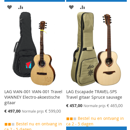
AAN
VOEG
AAN
VOEG
VERLANGLIJST
TOE
VERLANGLIJST
TOE
TOEVOEGEN
OM
TOEVOEGEN
OM
TE
TE
VERGELIJKEN
VERGELIJKEN
LAG ViAN-001 VIAN-001 Travel
LAG Escapade TRAVEL-SPS
VIANNEY Electro-akoestische
Travel gitaar Spruce sauvage
gitaar
Speciale
€ 457,00
€ 465,00
Normale prijs
prijs
Speciale
€ 497,00
€ 599,00
Normale prijs
prijs
◼◼
◼
Bestel nu en ontvang in
◼◼
◼
Bestel nu en ontvang in
ca 2 - 5 dagen
ca 2 - 5 dagen