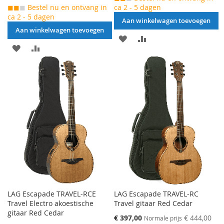
◼◼
◼
Bestel nu en ontvang in
ca 2 - 5 dagen
ca 2 - 5 dagen
Aan winkelwagen toevoegen
Aan winkelwagen toevoegen
AAN
VOEG
AAN
VOEG
VERLANGLIJST
TOE
VERLANGLIJST
TOE
TOEVOEGEN
OM
TOEVOEGEN
OM
TE
TE
VERGELIJKEN
VERGELIJKEN
LAG Escapade TRAVEL-RCE
LAG Escapade TRAVEL-RC
Travel Electro akoestische
Travel gitaar Red Cedar
gitaar Red Cedar
Speciale
€ 397,00
€ 444,00
Normale prijs