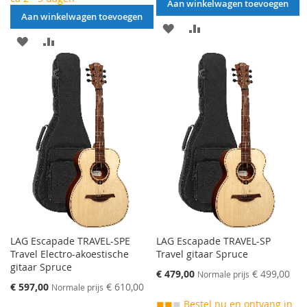
Aan winkelwagen toevoegen
Aan winkelwagen toevoegen
AAN
VOEG
AAN
VOEG
VERLANGLIJST
TOE
VERLANGLIJST
TOE
TOEVOEGEN
OM
TOEVOEGEN
OM
TE
TE
VERGELIJKEN
VERGELIJKEN
LAG Escapade TRAVEL-SPE
LAG Escapade TRAVEL-SP
Travel Electro-akoestische
Travel gitaar Spruce
gitaar Spruce
Speciale
€ 479,00
€ 499,00
Normale prijs
prijs
Speciale
€ 597,00
€ 610,00
Normale prijs
prijs
◼◼
◼
Bestel nu en ontvang in