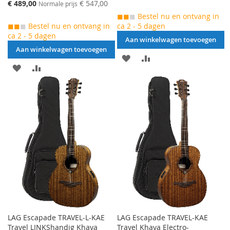
prijs
Speciale
€ 489,00
€ 547,00
Normale prijs
prijs
◼◼
◼
Bestel nu en ontvang in
◼◼
◼
Bestel nu en ontvang in
ca 2 - 5 dagen
ca 2 - 5 dagen
Aan winkelwagen toevoegen
Aan winkelwagen toevoegen
AAN
VOEG
AAN
VOEG
VERLANGLIJST
TOE
VERLANGLIJST
TOE
TOEVOEGEN
OM
TOEVOEGEN
OM
TE
TE
VERGELIJKEN
VERGELIJKEN
LAG Escapade TRAVEL-L-KAE
LAG Escapade TRAVEL-KAE
Travel LINKShandig Khaya
Travel Khaya Electro-