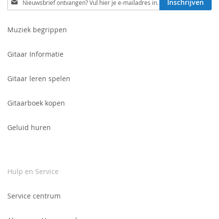
Inschrijven
je
in
voor
Muziek begrippen
onze
nieuwsbrief:
Gitaar Informatie
Gitaar leren spelen
Gitaarboek kopen
Geluid huren
Hulp en Service
Service centrum