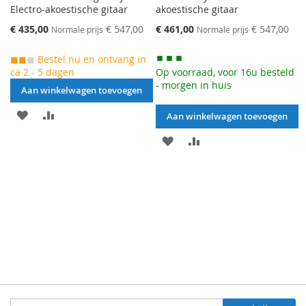
Electro-akoestische gitaar
akoestische gitaar
Speciale
Speciale
€ 435,00
€ 547,00
€ 461,00
€ 547,00
Normale prijs
Normale prijs
prijs
prijs
◼◼
◼
Bestel nu en ontvang in
ca 2 - 5 dagen
Op voorraad, voor 16u besteld
- morgen in huis
Aan winkelwagen toevoegen
AAN
VOEG
Aan winkelwagen toevoegen
VERLANGLIJST
TOE
AAN
VOEG
TOEVOEGEN
OM
VERLANGLIJST
TOE
TE
TOEVOEGEN
OM
VERGELIJKEN
TE
VERGELIJKEN
Schrijf