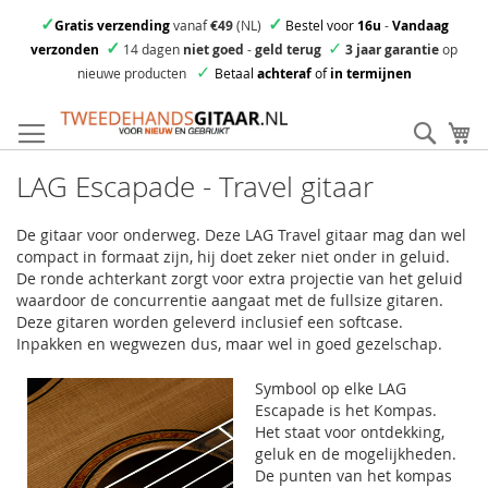
✓
✓
Gratis verzending
vanaf
€49
(NL)
Bestel voor
16u
-
Vandaag
✓
✓
verzonden
14 dagen
niet goed
-
geld terug
3 jaar garantie
op
✓
nieuwe producten
Betaal
achteraf
of
in termijnen
Ga
direct
Zoek
Mi
door
naar
LAG Escapade - Travel gitaar
de
inhoud
De gitaar voor onderweg. Deze LAG Travel gitaar mag dan wel
compact in formaat zijn, hij doet zeker niet onder in geluid.
De ronde achterkant zorgt voor extra projectie van het geluid
waardoor de concurrentie aangaat met de fullsize gitaren.
Deze gitaren worden geleverd inclusief een softcase.
Inpakken en wegwezen dus, maar wel in goed gezelschap.
Symbool op elke LAG
Escapade is het Kompas.
Het staat voor ontdekking,
geluk en de mogelijkheden.
De punten van het kompas