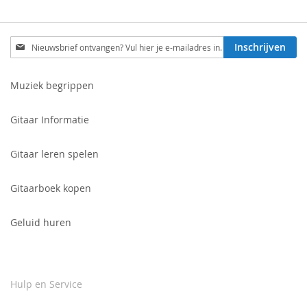
Schrijf
Inschrijven
je
in
voor
Muziek begrippen
onze
nieuwsbrief:
Gitaar Informatie
Gitaar leren spelen
Gitaarboek kopen
Geluid huren
Hulp en Service