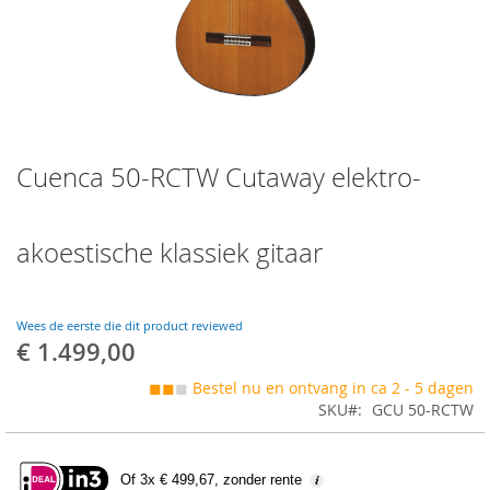
Skip
Cuenca 50-RCTW Cutaway elektro-
to
the
beginning
of
akoestische klassiek gitaar
the
images
gallery
Wees de eerste die dit product reviewed
€ 1.499,00
◼◼
◼
Bestel nu en ontvang in ca 2 - 5 dagen
SKU
GCU 50-RCTW
Of 3x € 499,67, zonder rente