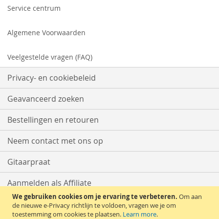
Service centrum
Algemene Voorwaarden
Veelgestelde vragen (FAQ)
Privacy- en cookiebeleid
Geavanceerd zoeken
Bestellingen en retouren
Neem contact met ons op
Gitaarpraat
Aanmelden als Affiliate
We gebruiken cookies om je ervaring te verbeteren.
Om aan
Start met Verkopen
de nieuwe e-Privacy richtlijn te voldoen, vragen we je om
toestemming om cookies te plaatsen.
Learn more
.