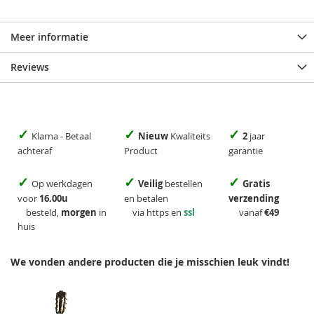
Meer informatie
Reviews
✓
✓
✓
Klarna - Betaal
Nieuw
Kwaliteits
2
jaar
achteraf
Product
garantie
✓
✓
✓
Op werkdagen
Veilig
bestellen
Gratis
voor
16.00u
en betalen
verzending
besteld,
morgen
in
via https en
ssl
vanaf
€49
huis
We vonden andere producten die je misschien leuk vindt!