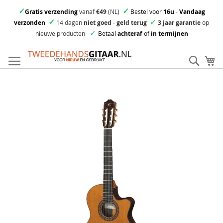
✓
✓
Gratis verzending
vanaf
€49
(NL)
Bestel voor
16u
-
Vandaag
✓
✓
verzonden
14 dagen
niet goed
-
geld terug
3 jaar garantie
op
✓
nieuwe producten
Betaal
achteraf
of
in termijnen
Ga
direct
Zoek
Mi
door
naar
Skip
de
to
inhoud
the
end
of
the
images
gallery