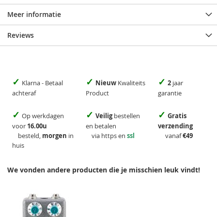
Meer informatie
Reviews
✓
✓
✓
Klarna - Betaal
Nieuw
Kwaliteits
2
jaar
achteraf
Product
garantie
✓
✓
✓
Op werkdagen
Veilig
bestellen
Gratis
voor
16.00u
en betalen
verzending
besteld,
morgen
in
via https en
ssl
vanaf
€49
huis
We vonden andere producten die je misschien leuk vindt!