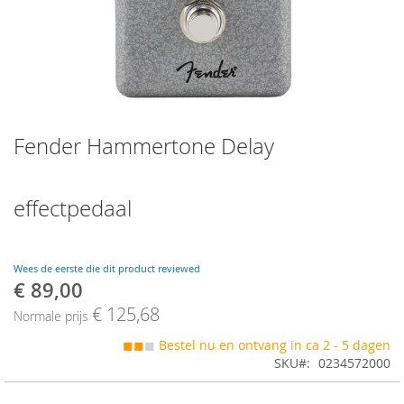
Skip
Fender Hammertone Delay
to
the
beginning
of
effectpedaal
the
images
gallery
Wees de eerste die dit product reviewed
€ 89,00
Speciale
prijs
€ 125,68
Normale prijs
◼◼
◼
Bestel nu en ontvang in ca 2 - 5 dagen
SKU
0234572000