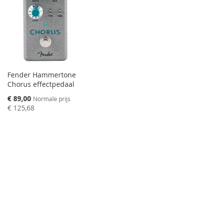
Fender Hammertone
Chorus effectpedaal
Speciale
€ 89,00
Normale prijs
prijs
€ 125,68