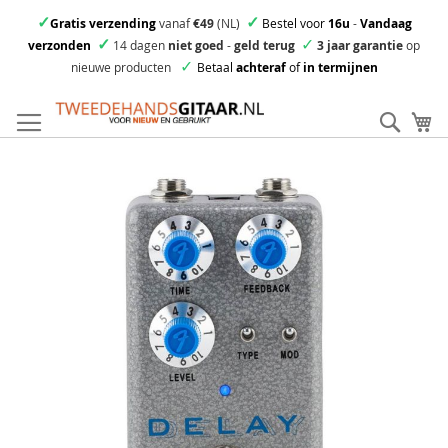
✓
✓
Gratis verzending
vanaf
€49
(NL)
Bestel voor
16u
-
Vandaag
✓
✓
verzonden
14 dagen
niet goed
-
geld terug
3 jaar garantie
op
✓
nieuwe producten
Betaal
achteraf
of
in termijnen
Ga
direct
Zoek
Mi
door
naar
Skip
de
to
inhoud
the
end
of
the
images
gallery