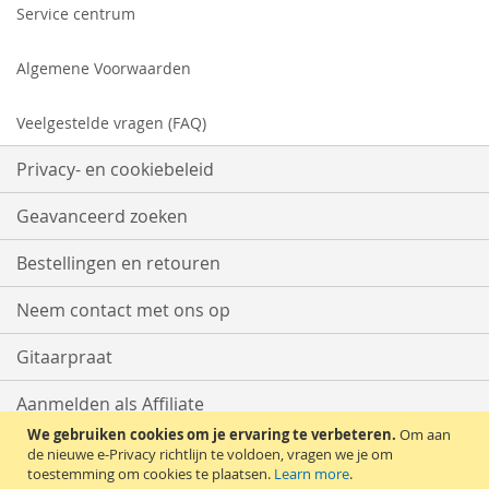
Service centrum
Algemene Voorwaarden
Veelgestelde vragen (FAQ)
Privacy- en cookiebeleid
Geavanceerd zoeken
Bestellingen en retouren
Neem contact met ons op
Gitaarpraat
Aanmelden als Affiliate
We gebruiken cookies om je ervaring te verbeteren.
Om aan
Start met Verkopen
de nieuwe e-Privacy richtlijn te voldoen, vragen we je om
toestemming om cookies te plaatsen.
Learn more
.