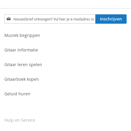
Schrijf
Inschrijven
je
in
voor
Muziek begrippen
onze
nieuwsbrief:
Gitaar Informatie
Gitaar leren spelen
Gitaarboek kopen
Geluid huren
Hulp en Service