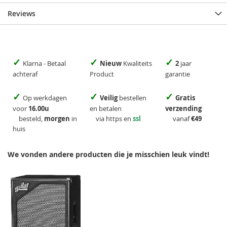
Reviews
✓
✓
✓
Klarna - Betaal
Nieuw
Kwaliteits
2
jaar
achteraf
Product
garantie
✓
✓
✓
Op werkdagen
Veilig
bestellen
Gratis
voor
16.00u
en betalen
verzending
besteld,
morgen
in
via https en
ssl
vanaf
€49
huis
We vonden andere producten die je misschien leuk vindt!