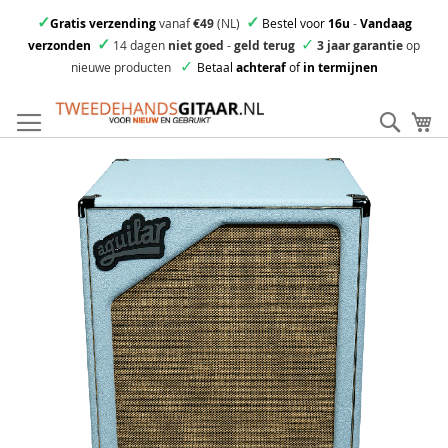
✓
✓
Gratis verzending
vanaf
€49
(NL)
Bestel voor
16u
-
Vandaag
✓
✓
verzonden
14 dagen
niet goed
-
geld terug
3 jaar garantie
op
✓
nieuwe producten
Betaal
achteraf
of
in termijnen
Ga
direct
Zoek
Mi
door
naar
Skip
de
to
inhoud
the
end
of
the
images
gallery