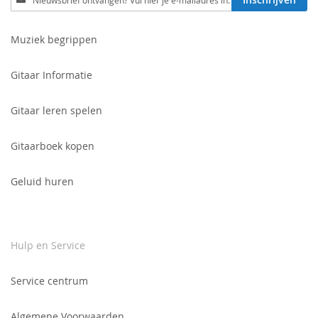
je
in
voor
Muziek begrippen
onze
nieuwsbrief:
Gitaar Informatie
Gitaar leren spelen
Gitaarboek kopen
Geluid huren
Hulp en Service
Service centrum
Algemene Voorwaarden