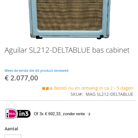
Skip
Aguilar SL212-DELTABLUE bas cabinet
to
the
beginning
of
Wees de eerste die dit product reviewed
the
€ 2.077,00
images
gallery
◼◼
◼
Bestel nu en ontvang in ca 2 - 5 dagen
SKU
MAG SL212-DELTABLUE
Of 3x € 692,33, zonder rente
Aantal