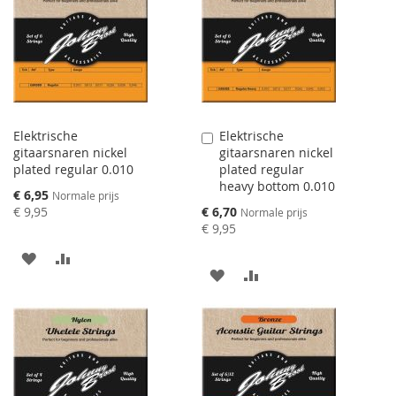
TE
TE
VERGELIJKEN
VERGELIJKEN
Elektrische
Elektrische
Aan
gitaarsnaren nickel
gitaarsnaren nickel
winkelwagen
plated regular 0.010
plated regular
toevoegen
heavy bottom 0.010
Speciale
€ 6,95
Normale prijs
prijs
Speciale
€ 9,95
€ 6,70
Normale prijs
prijs
€ 9,95
AAN
VOEG
AAN
VOEG
VERLANGLIJST
TOE
VERLANGLIJST
TOE
TOEVOEGEN
OM
TOEVOEGEN
OM
TE
TE
VERGELIJKEN