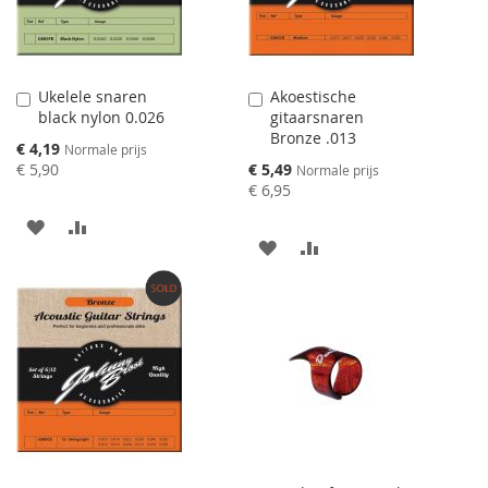
VERGELIJKEN
Ukelele snaren
Akoestische
Aan
Aan
black nylon 0.026
gitaarsnaren
winkelwagen
winkelwagen
Bronze .013
toevoegen
toevoegen
Speciale
€ 4,19
Normale prijs
prijs
Speciale
€ 5,90
€ 5,49
Normale prijs
prijs
€ 6,95
AAN
VOEG
AAN
VOEG
VERLANGLIJST
TOE
VERLANGLIJST
TOE
TOEVOEGEN
OM
TOEVOEGEN
OM
TE
TE
VERGELIJKEN
VERGELIJKEN