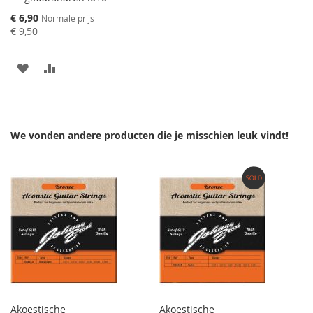
Speciale
€ 6,90
Normale prijs
prijs
€ 9,50
AAN
VOEG
VERLANGLIJST
TOE
TOEVOEGEN
OM
We vonden andere producten die je misschien leuk vindt!
TE
VERGELIJKEN
Akoestische
Akoestische