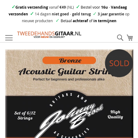
✓
✓
Gratis verzending
vanaf
€49
(NL)
Bestel voor
16u
-
Vandaag
✓
✓
verzonden
14 dagen
niet goed
-
geld terug
3 jaar garantie
op
✓
nieuwe producten
Betaal
achteraf
of
in termijnen
Ga
direct
Zoek
Mi
door
naar
Skip
de
to
inhoud
the
end
of
the
images
gallery