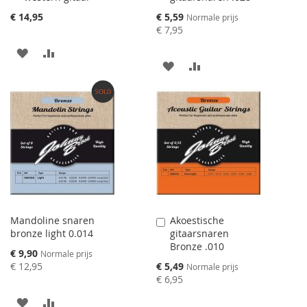
toevoegen
toevoegen
Speciale
€ 14,95
€ 5,59
Normale prijs
prijs
€ 7,95
AAN
VOEG
AAN
VOEG
VERLANGLIJST
TOE
VERLANGLIJST
TOE
TOEVOEGEN
OM
TOEVOEGEN
OM
TE
TE
VERGELIJKEN
VERGELIJKEN
Mandoline snaren
Akoestische
Aan
bronze light 0.014
gitaarsnaren
winkelwagen
Bronze .010
toevoegen
Speciale
€ 9,90
Normale prijs
prijs
Speciale
€ 12,95
€ 5,49
Normale prijs
prijs
€ 6,95
AAN
VOEG