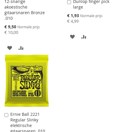
12-snarige
Dunlop finger pick
Aan
akoestische
large
winkelwagen
gitaarsnaren Bronze
toevoegen
Speciale
€ 1,93
Normale prijs
.010
prijs
€ 4,99
Speciale
€ 9,50
Normale prijs
prijs
€ 10,00
AAN
VOEG
VERLANGLIJST
TOE
AAN
VOEG
TOEVOEGEN
OM
VERLANGLIJST
TOE
TE
TOEVOEGEN
OM
VERGELIJKEN
TE
VERGELIJKEN
Ernie Ball 2221
Aan
Regular Slinky
winkelwagen
elektrische
toevoegen
gitaarsnaren .010