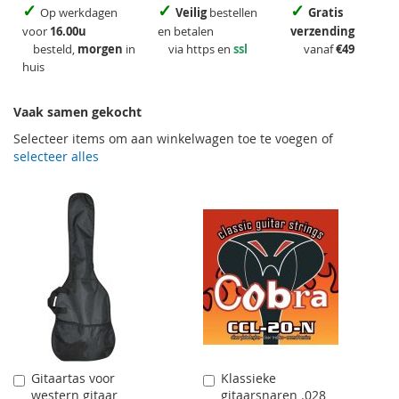
✓
✓
✓
Op werkdagen
Veilig
bestellen
Gratis
voor
16.00u
en betalen
verzending
besteld,
morgen
in
via https en
ssl
vanaf
€49
huis
Vaak samen gekocht
Selecteer items om aan winkelwagen toe te voegen of
selecteer alles
Gitaartas voor
Klassieke
Aan
Aan
western gitaar
gitaarsnaren .028
winkelwagen
winkelwagen