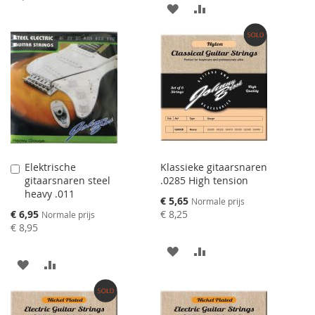
AAN
VOEG
VERLANGLIJST
TOE
VERLANGLIJST
TOE
TOEVOEGEN
OM
TOEVOEGEN
OM
TE
TE
VERGELIJKEN
VERGELIJKEN
Elektrische
Klassieke gitaarsnaren
Aan
gitaarsnaren steel
.0285 High tension
winkelwagen
heavy .011
toevoegen
Speciale
€ 5,65
Normale prijs
prijs
Speciale
€ 6,95
€ 8,25
Normale prijs
prijs
€ 8,95
AAN
VOEG
AAN
VOEG
VERLANGLIJST
TOE
VERLANGLIJST
TOE
TOEVOEGEN
OM
TOEVOEGEN
OM