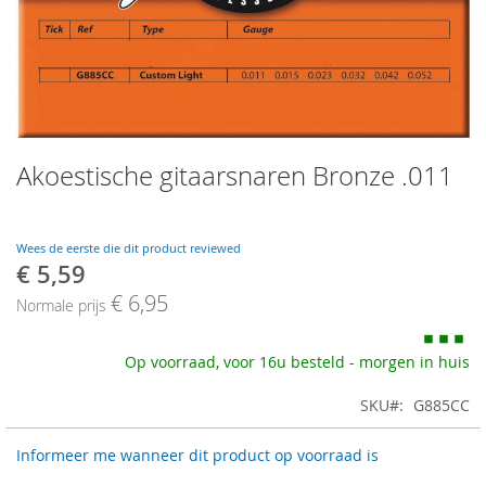
Skip
Akoestische gitaarsnaren Bronze .011
to
the
beginning
of
Wees de eerste die dit product reviewed
the
€ 5,59
Speciale
images
prijs
€ 6,95
gallery
Normale prijs
Op voorraad, voor 16u besteld - morgen in huis
SKU
G885CC
Informeer me wanneer dit product op voorraad is