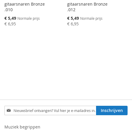
gitaarsnaren Bronze
gitaarsnaren Bronze
.010
.012
Speciale
Speciale
€ 5,49
€ 5,49
Normale prijs
Normale prijs
prijs
prijs
€ 6,95
€ 6,95
Schrijf
Inschrijven
je
in
voor
Muziek begrippen
onze