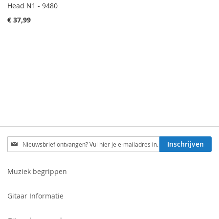
Head N1 - 9480
€ 37,99
Schrijf
Inschrijven
je
in
voor
Muziek begrippen
onze
nieuwsbrief:
Gitaar Informatie