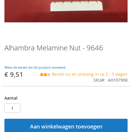
Skip
Alhambra Melamine Nut - 9646
to
the
beginning
of
Wees de eerste die dit product reviewed
the
€ 9,51
◼◼
◼
Bestel nu en ontvang in ca 2 - 5 dagen
images
SKU
AH107908
gallery
Aantal
Aan winkelwagen toevoegen