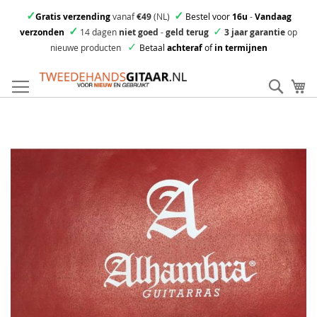
✓
✓
Gratis verzending
vanaf
€49
(NL)
Bestel voor
16u
-
Vandaag
✓
✓
verzonden
14 dagen
niet goed
-
geld terug
3 jaar garantie
op
✓
nieuwe producten
Betaal
achteraf
of
in termijnen
Ga
direct
Zoek
Mi
door
naar
Skip
de
to
inhoud
the
end
of
the
images
gallery