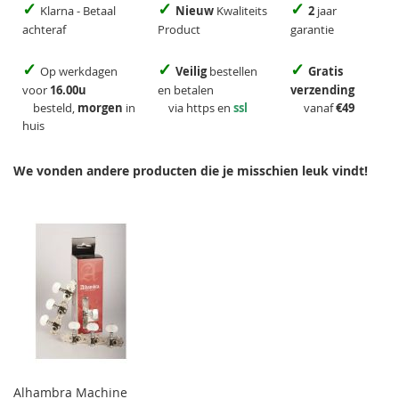
✓
✓
✓
Klarna - Betaal
Nieuw
Kwaliteits
2
jaar
achteraf
Product
garantie
✓
✓
✓
Op werkdagen
Veilig
bestellen
Gratis
voor
16.00u
en betalen
verzending
besteld,
morgen
in
via https en
ssl
vanaf
€49
huis
We vonden andere producten die je misschien leuk vindt!
Alhambra Machine