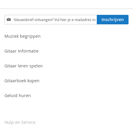
Schrijf
Inschrijven
je
in
voor
Muziek begrippen
onze
nieuwsbrief:
Gitaar Informatie
Gitaar leren spelen
Gitaarboek kopen
Geluid huren
Hulp en Service