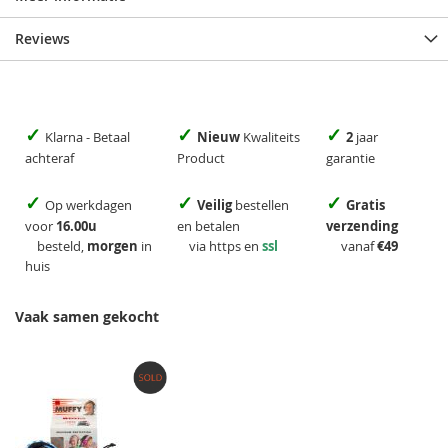
Reviews
✓
✓
✓
Klarna - Betaal
Nieuw
Kwaliteits
2
jaar
achteraf
Product
garantie
✓
✓
✓
Op werkdagen
Veilig
bestellen
Gratis
voor
16.00u
en betalen
verzending
besteld,
morgen
in
via https en
ssl
vanaf
€49
huis
Vaak samen gekocht