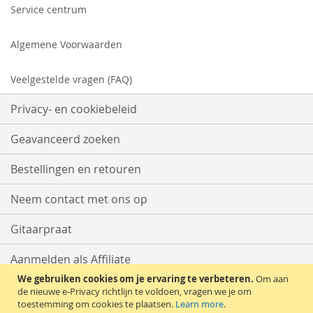
Service centrum
Algemene Voorwaarden
Veelgestelde vragen (FAQ)
Privacy- en cookiebeleid
Geavanceerd zoeken
Bestellingen en retouren
Neem contact met ons op
Gitaarpraat
Aanmelden als Affiliate
We gebruiken cookies om je ervaring te verbeteren.
Om aan
Start met Verkopen
de nieuwe e-Privacy richtlijn te voldoen, vragen we je om
toestemming om cookies te plaatsen.
Learn more
.