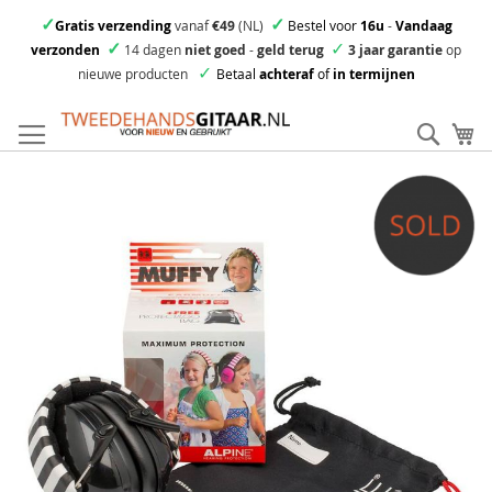
✓
✓
Gratis verzending
vanaf
€49
(NL)
Bestel voor
16u
-
Vandaag
✓
✓
verzonden
14 dagen
niet goed
-
geld terug
3 jaar garantie
op
✓
nieuwe producten
Betaal
achteraf
of
in termijnen
Ga
direct
Zoek
Mi
door
naar
Skip
de
to
inhoud
the
end
of
the
images
gallery