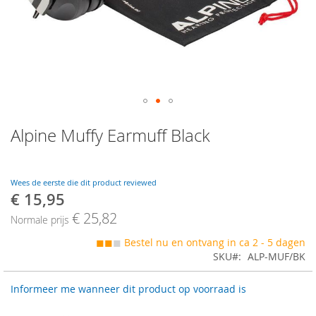
Skip
Alpine Muffy Earmuff Black
to
the
beginning
of
Wees de eerste die dit product reviewed
the
€ 15,95
Speciale
images
prijs
€ 25,82
gallery
Normale prijs
◼◼
◼
Bestel nu en ontvang in ca 2 - 5 dagen
SKU
ALP-MUF/BK
Informeer me wanneer dit product op voorraad is