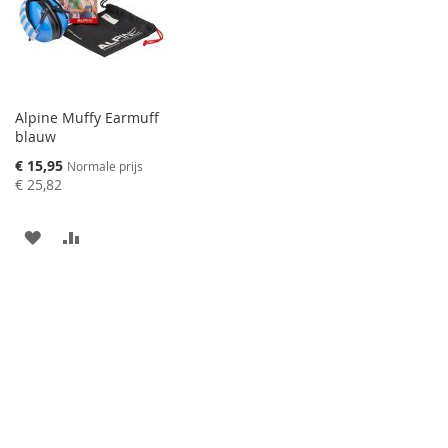
Alpine Muffy Earmuff
blauw
Speciale
€ 15,95
Normale prijs
prijs
€ 25,82
AAN
VOEG
VERLANGLIJST
TOE
TOEVOEGEN
OM
TE
VERGELIJKEN