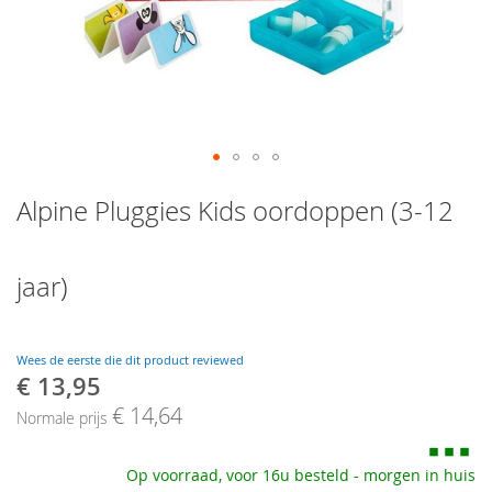
Skip
Alpine Pluggies Kids oordoppen (3-12
to
the
beginning
of
jaar)
the
images
gallery
Wees de eerste die dit product reviewed
€ 13,95
Speciale
prijs
€ 14,64
Normale prijs
Op voorraad, voor 16u besteld - morgen in huis