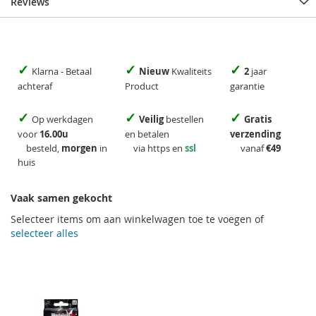
Reviews
✓
✓
✓
Klarna - Betaal
Nieuw
Kwaliteits
2
jaar
achteraf
Product
garantie
✓
✓
✓
Op werkdagen
Veilig
bestellen
Gratis
voor
16.00u
en betalen
verzending
besteld,
morgen
in
via https en
ssl
vanaf
€49
huis
Vaak samen gekocht
Selecteer items om aan winkelwagen toe te voegen of
selecteer alles