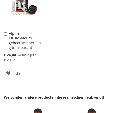
Alpine
Aan
MusicSafePro
winkelwagen
gehoorbeschermin
toevoegen
g transparant
Speciale
€ 26,00
Normale prijs
prijs
€ 29,86
AAN
VOEG
VERLANGLIJST
TOE
TOEVOEGEN
OM
We vonden andere producten die je misschien leuk vindt!
TE
VERGELIJKEN