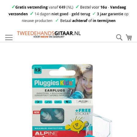
✓
✓
Gratis verzending
vanaf
€49
(NL)
Bestel voor
16u
-
Vandaag
✓
✓
verzonden
14 dagen
niet goed
-
geld terug
3 jaar garantie
op
✓
nieuwe producten
Betaal
achteraf
of
in termijnen
Ga
direct
Zoek
Mi
door
naar
Skip
de
to
inhoud
the
end
of
the
images
gallery