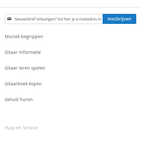
Schrijf
Inschrijven
je
in
voor
Muziek begrippen
onze
nieuwsbrief:
Gitaar Informatie
Gitaar leren spelen
Gitaarboek kopen
Geluid huren
Hulp en Service