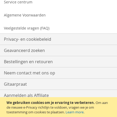
Service centrum
Algemene Voorwaarden
Veelgestelde vragen (FAQ)
Privacy- en cookiebeleid
Geavanceerd zoeken
Bestellingen en retouren
Neem contact met ons op
Gitaarpraat
Aanmelden als Affiliate
We gebruiken cookies om je ervaring te verbeteren.
Om aan
Start met Verkopen
de nieuwe e-Privacy richtlijn te voldoen, vragen we je om
toestemming om cookies te plaatsen.
Learn more
.