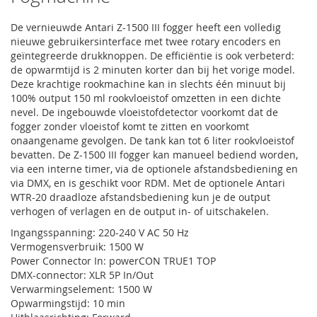
De vernieuwde Antari Z-1500 III fogger heeft een volledig
nieuwe gebruikersinterface met twee rotary encoders en
geïntegreerde drukknoppen. De efficiëntie is ook verbeterd:
de opwarmtijd is 2 minuten korter dan bij het vorige model.
Deze krachtige rookmachine kan in slechts één minuut bij
100% output 150 ml rookvloeistof omzetten in een dichte
nevel. De ingebouwde vloeistofdetector voorkomt dat de
fogger zonder vloeistof komt te zitten en voorkomt
onaangename gevolgen. De tank kan tot 6 liter rookvloeistof
bevatten. De Z-1500 III fogger kan manueel bediend worden,
via een interne timer, via de optionele afstandsbediening en
via DMX, en is geschikt voor RDM. Met de optionele Antari
WTR-20 draadloze afstandsbediening kun je de output
verhogen of verlagen en de output in- of uitschakelen.
Ingangsspanning: 220-240 V AC 50 Hz
Vermogensverbruik: 1500 W
Power Connector In: powerCON TRUE1 TOP
DMX-connector: XLR 5P In/Out
Verwarmingselement: 1500 W
Opwarmingstijd: 10 min