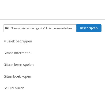
Schrijf
Inschrijven
je
in
voor
Muziek begrippen
onze
nieuwsbrief:
Gitaar Informatie
Gitaar leren spelen
Gitaarboek kopen
Geluid huren