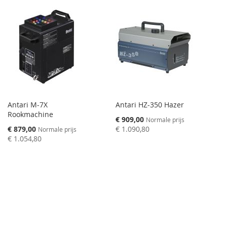
Antari M-7X
Antari HZ-350 Hazer
Rookmachine
Speciale
€ 909,00
Normale prijs
prijs
Speciale
€ 879,00
€ 1.090,80
Normale prijs
prijs
€ 1.054,80