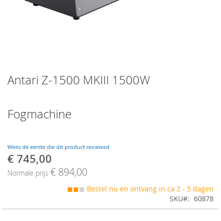
Skip
Antari Z-1500 MKIII 1500W
to
the
beginning
of
Fogmachine
the
images
gallery
Wees de eerste die dit product reviewed
€ 745,00
Speciale
prijs
€ 894,00
Normale prijs
◼◼
◼
Bestel nu en ontvang in ca 2 - 5 dagen
SKU
60878