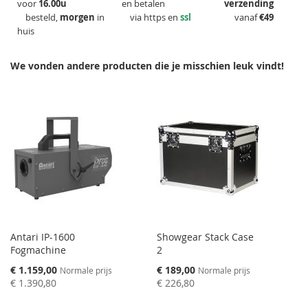
voor
16.00u
en betalen
verzending
besteld,
morgen
in
via https en
ssl
vanaf
€49
huis
We vonden andere producten die je misschien leuk vindt!
Antari IP-1600
Showgear Stack Case
Fogmachine
2
Speciale
Speciale
€ 1.159,00
€ 189,00
Normale prijs
Normale prijs
prijs
prijs
€ 1.390,80
€ 226,80