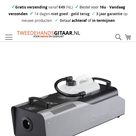
✓
✓
Gratis verzending
vanaf
€49
(NL)
Bestel voor
16u
-
Vandaag
✓
✓
verzonden
14 dagen
niet goed
-
geld terug
3 jaar garantie
op
✓
nieuwe producten
Betaal
achteraf
of
in termijnen
Ga
direct
Zoek
Mi
door
naar
Skip
de
to
inhoud
the
end
of
the
images
gallery