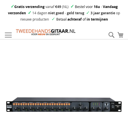
✓
✓
Gratis verzending
vanaf
€49
(NL)
Bestel voor
16u
-
Vandaag
✓
✓
verzonden
14 dagen
niet goed
-
geld terug
3 jaar garantie
op
✓
nieuwe producten
Betaal
achteraf
of
in termijnen
Ga
direct
Zoek
Mi
door
naar
Skip
de
to
inhoud
the
end
of
the
images
gallery