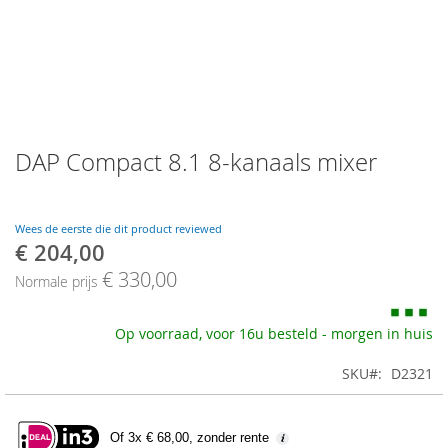
Skip
DAP Compact 8.1 8-kanaals mixer
to
the
beginning
of
Wees de eerste die dit product reviewed
the
€ 204,00
Speciale
images
prijs
€ 330,00
gallery
Normale prijs
Op voorraad, voor 16u besteld - morgen in huis
SKU
D2321
Of 3x € 68,00, zonder rente