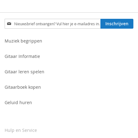
Schrijf
Inschrijven
je
in
voor
Muziek begrippen
onze
nieuwsbrief:
Gitaar Informatie
Gitaar leren spelen
Gitaarboek kopen
Geluid huren
Hulp en Service