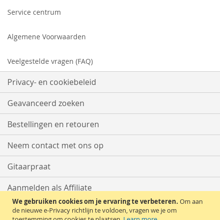
Service centrum
Algemene Voorwaarden
Veelgestelde vragen (FAQ)
Privacy- en cookiebeleid
Geavanceerd zoeken
Bestellingen en retouren
Neem contact met ons op
Gitaarpraat
Aanmelden als Affiliate
We gebruiken cookies om je ervaring te verbeteren.
Om aan
Start met Verkopen
de nieuwe e-Privacy richtlijn te voldoen, vragen we je om
toestemming om cookies te plaatsen.
Learn more
.