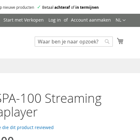
✓
p nieuwe producten
Betaal
achteraf
of
in termijnen
Taal
Start met Verkopen
Log in
Account aanmaken
NL
Mijn wi
Zoeken
Zoeken
SPA-100 Streaming
aplayer
 die dit product reviewed