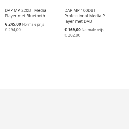
DAP MP-220BT Media
DAP MP-100DBT
Player met Bluetooth
Professional Media P
layer met DAB+
Speciale
€ 245,00
Normale prijs
prijs
Speciale
€ 294,00
€ 169,00
Normale prijs
prijs
€ 202,80