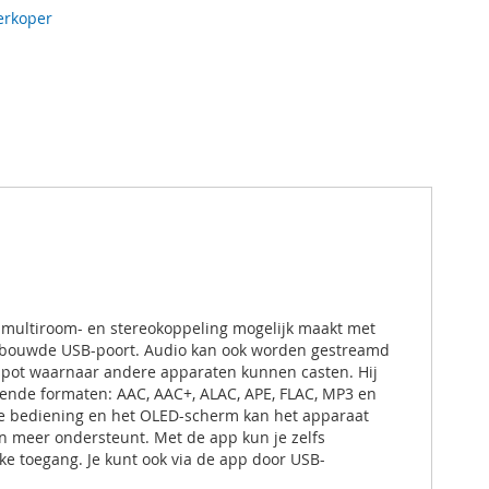
erkoper
ij multiroom- en stereokoppeling mogelijk maakt met
ingebouwde USB-poort. Audio kan ook worden gestreamd
otspot waarnaar andere apparaten kunnen casten. Hij
gende formaten: AAC, AAC+, ALAC, APE, FLAC, MP3 en
de bediening en het OLED-scherm kan het apparaat
n meer ondersteunt. Met de app kun je zelfs
ke toegang. Je kunt ook via de app door USB-