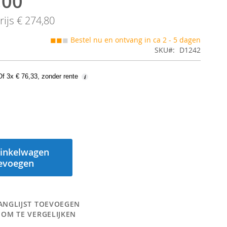
,00
ijs
€ 274,80
◼◼
◼
Bestel nu en ontvang in ca 2 - 5 dagen
SKU
D1242
Of 3x € 76,33, zonder rente
inkelwagen
evoegen
ANGLIJST TOEVOEGEN
 OM TE VERGELIJKEN