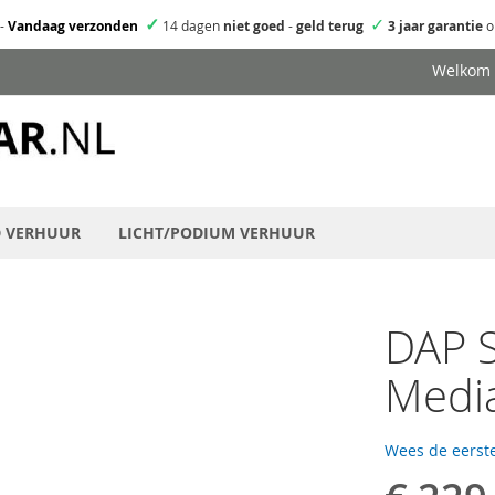
✓
✓
-
Vandaag verzonden
14 dagen
niet goed
-
geld terug
3 jaar garantie
o
Welkom
D VERHUUR
LICHT/PODIUM VERHUUR
DAP 
Medi
Wees de eerste
Speciale