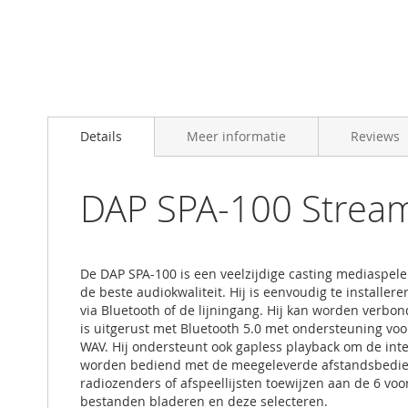
Skip
to
Details
Meer informatie
Reviews
the
beginning
of
the
DAP SPA-100 Stream
images
gallery
De DAP SPA-100 is een veelzijdige casting mediaspele
de beste audiokwaliteit. Hij is eenvoudig te instal
via Bluetooth of de lijningang. Hij kan worden verbo
is uitgerust met Bluetooth 5.0 met ondersteuning vo
WAV. Hij ondersteunt ook gapless playback om de in
worden bediend met de meegeleverde afstandsbedienin
radiozenders of afspeellijsten toewijzen aan de 6 vo
bestanden bladeren en deze selecteren.