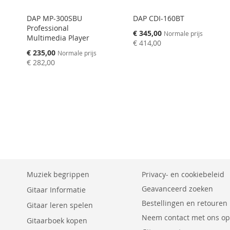
DAP MP-300SBU
DAP CDI-160BT
Professional
Speciale
€ 345,00
Normale prijs
Multimedia Player
prijs
€ 414,00
Speciale
€ 235,00
Normale prijs
prijs
€ 282,00
Muziek begrippen
Privacy- en cookiebeleid
Geavanceerd zoeken
Gitaar Informatie
Bestellingen en retouren
Gitaar leren spelen
Neem contact met ons op
Gitaarboek kopen