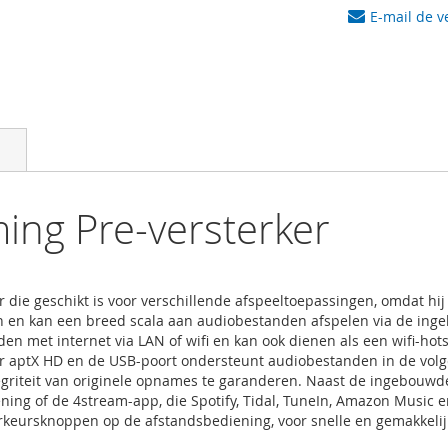
E-mail de v
ing Pre-versterker
r die geschikt is voor verschillende afspeeltoepassingen, omdat h
leren en kan een breed scala aan audiobestanden afspelen via de 
nden met internet via LAN of wifi en kan ook dienen als een wifi-h
or aptX HD en de USB-poort ondersteunt audiobestanden in de vol
tegriteit van originele opnames te garanderen. Naast de ingebouw
g of de 4stream-app, die Spotify, Tidal, TuneIn, Amazon Music e
orkeursknoppen op de afstandsbediening, voor snelle en gemakkelij