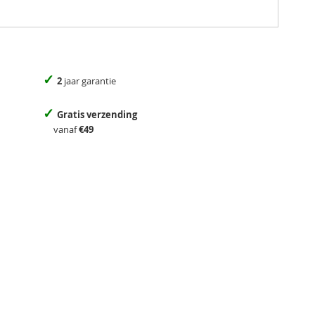
✓
2
jaar garantie
✓
Gratis verzending
vanaf
€49