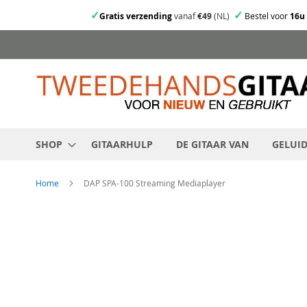
✓
✓
Gratis verzending
vanaf
€49
(NL)
Bestel voor
16u
Ga
direct
door
naar
de
inhoud
SHOP
GITAARHULP
DE GITAAR VAN
GELUI
Home
DAP SPA-100 Streaming Mediaplayer
Skip
to
the
end
of
the
images
gallery