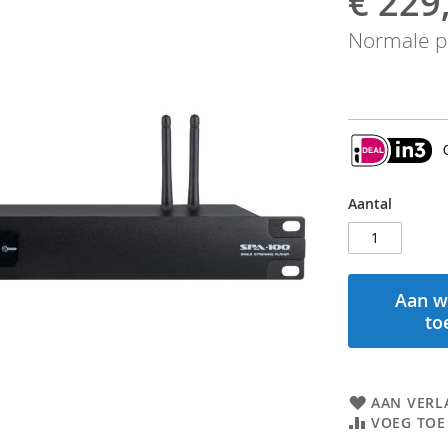
€ 229
prijs
Normale pr
Aantal
Aan w
to
AAN VERL
VOEG TOE