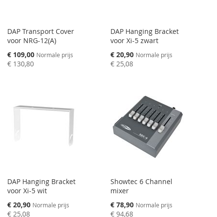
DAP Transport Cover
DAP Hanging Bracket
voor NRG-12(A)
voor Xi-5 zwart
Speciale
Speciale
€ 109,00
€ 20,90
Normale prijs
Normale prijs
prijs
prijs
€ 130,80
€ 25,08
DAP Hanging Bracket
Showtec 6 Channel
voor Xi-5 wit
mixer
Speciale
Speciale
€ 20,90
€ 78,90
Normale prijs
Normale prijs
prijs
prijs
€ 25,08
€ 94,68