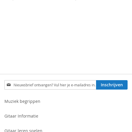
Schrijf
Inschrijven
je
in
voor
Muziek begrippen
onze
nieuwsbrief:
Gitaar Informatie
Gitaar leren spelen