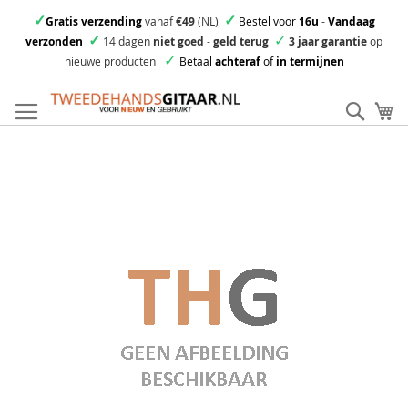
✓
✓
Gratis verzending
vanaf
€49
(NL)
Bestel voor
16u
-
Vandaag
✓
✓
verzonden
14 dagen
niet goed
-
geld terug
3 jaar garantie
op
✓
nieuwe producten
Betaal
achteraf
of
in termijnen
Ga
direct
Zoek
Mi
door
naar
Skip
de
to
inhoud
the
end
of
the
images
gallery