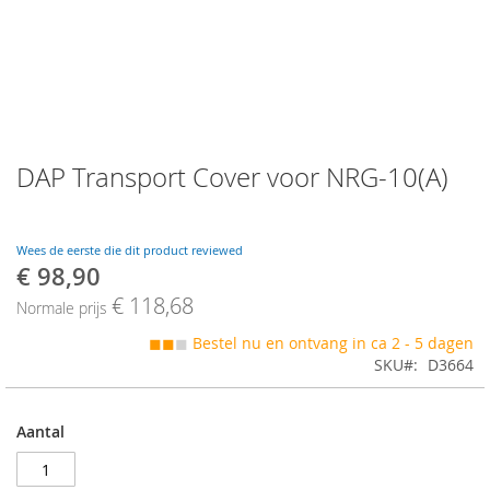
Skip
DAP Transport Cover voor NRG-10(A)
to
the
beginning
of
Wees de eerste die dit product reviewed
the
€ 98,90
Speciale
images
prijs
€ 118,68
gallery
Normale prijs
◼◼
◼
Bestel nu en ontvang in ca 2 - 5 dagen
SKU
D3664
Aantal