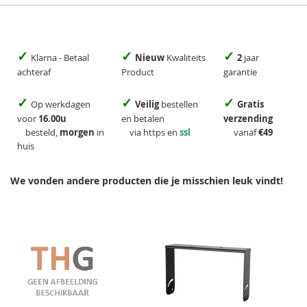
✓
✓
✓
Klarna - Betaal
Nieuw
Kwaliteits
2
jaar
achteraf
Product
garantie
✓
✓
✓
Op werkdagen
Veilig
bestellen
Gratis
voor
16.00u
en betalen
verzending
besteld,
morgen
in
via https en
ssl
vanaf
€49
huis
We vonden andere producten die je misschien leuk vindt!