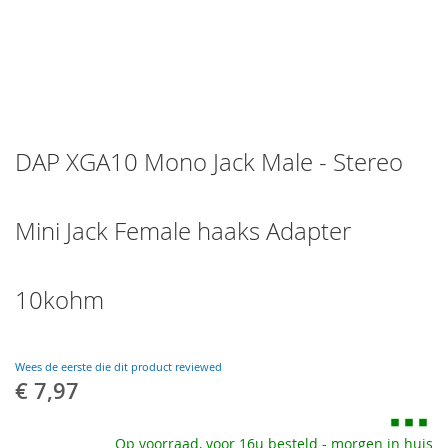
Skip
DAP XGA10 Mono Jack Male - Stereo
to
the
beginning
of
Mini Jack Female haaks Adapter
the
images
gallery
10kohm
Wees de eerste die dit product reviewed
€ 7,97
Op voorraad, voor 16u besteld - morgen in huis