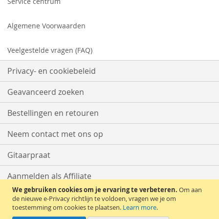
Service centrum
Algemene Voorwaarden
Veelgestelde vragen (FAQ)
Privacy- en cookiebeleid
Geavanceerd zoeken
Bestellingen en retouren
Neem contact met ons op
Gitaarpraat
Aanmelden als Affiliate
We gebruiken cookies om je ervaring te verbeteren.
Om aan
Start met Verkopen
de nieuwe e-Privacy richtlijn te voldoen, vragen we je om
toestemming om cookies te plaatsen.
Learn more
.