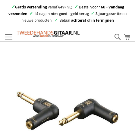
✓
✓
Gratis verzending
vanaf
€49
(NL)
Bestel voor
16u
-
Vandaag
✓
✓
verzonden
14 dagen
niet goed
-
geld terug
3 jaar garantie
op
✓
nieuwe producten
Betaal
achteraf
of
in termijnen
Ga
direct
Zoek
Mi
door
naar
Skip
de
to
inhoud
the
end
of
the
images
gallery