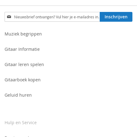
Schrijf
Inschrijven
je
in
voor
Muziek begrippen
onze
nieuwsbrief:
Gitaar Informatie
Gitaar leren spelen
Gitaarboek kopen
Geluid huren
Hulp en Service