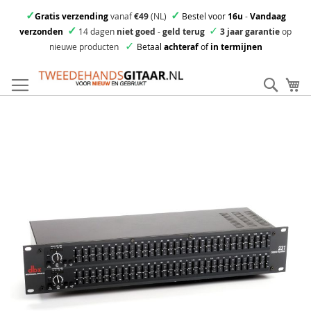
✓
✓
Gratis verzending
vanaf
€49
(NL)
Bestel voor
16u
-
Vandaag
✓
✓
verzonden
14 dagen
niet goed
-
geld terug
3 jaar garantie
op
✓
nieuwe producten
Betaal
achteraf
of
in termijnen
Ga
direct
Zoek
Mi
door
naar
Skip
de
to
inhoud
the
end
of
the
images
gallery