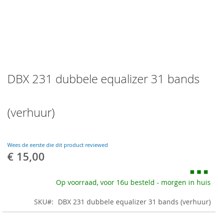
Skip
DBX 231 dubbele equalizer 31 bands
to
the
beginning
of
(verhuur)
the
images
gallery
Wees de eerste die dit product reviewed
€ 15,00
Op voorraad, voor 16u besteld - morgen in huis
SKU
DBX 231 dubbele equalizer 31 bands (verhuur)