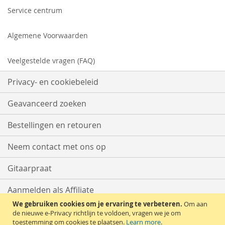
Service centrum
Algemene Voorwaarden
Veelgestelde vragen (FAQ)
Privacy- en cookiebeleid
Geavanceerd zoeken
Bestellingen en retouren
Neem contact met ons op
Gitaarpraat
Aanmelden als Affiliate
We gebruiken cookies om je ervaring te verbeteren.
Om aan
Start met Verkopen
de nieuwe e-Privacy richtlijn te voldoen, vragen we je om
toestemming om cookies te plaatsen.
Learn more
.