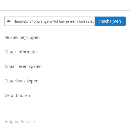
Schrijf
Inschrijven
je
in
voor
Muziek begrippen
onze
nieuwsbrief:
Gitaar Informatie
Gitaar leren spelen
Gitaarboek kopen
Geluid huren
Hulp en Service