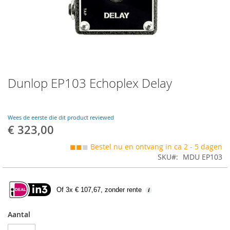
Skip
Dunlop EP103 Echoplex Delay
to
the
beginning
of
Wees de eerste die dit product reviewed
the
€ 323,00
images
gallery
◼◼
◼
Bestel nu en ontvang in ca 2 - 5 dagen
SKU
MDU EP103
Of 3x € 107,67, zonder rente
Aantal