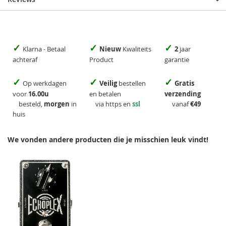
✓
✓
✓
Klarna - Betaal
Nieuw
Kwaliteits
2
jaar
achteraf
Product
garantie
✓
✓
✓
Op werkdagen
Veilig
bestellen
Gratis
voor
16.00u
en betalen
verzending
besteld,
morgen
in
via https en
ssl
vanaf
€49
huis
We vonden andere producten die je misschien leuk vindt!