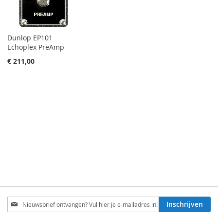
Dunlop EP101
Echoplex PreAmp
€ 211,00
Schrijf
Inschrijven
je