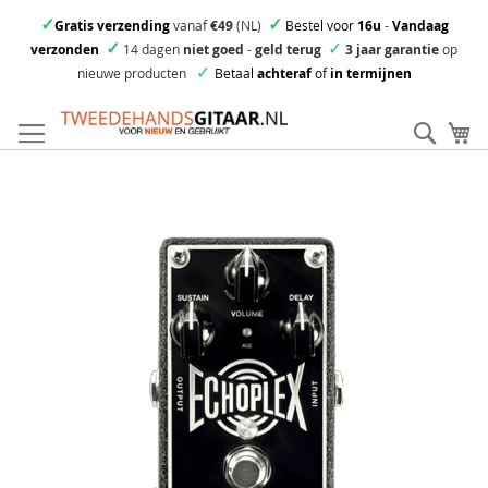
✓
✓
Gratis verzending
vanaf
€49
(NL)
Bestel voor
16u
-
Vandaag
✓
✓
verzonden
14 dagen
niet goed
-
geld terug
3 jaar garantie
op
✓
nieuwe producten
Betaal
achteraf
of
in termijnen
Ga
direct
Zoek
Mi
door
naar
Skip
de
to
inhoud
the
end
of
the
images
gallery