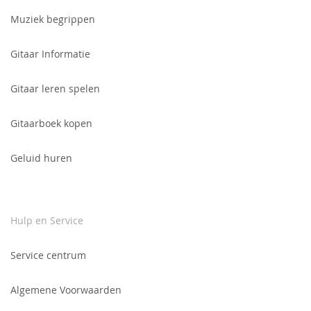
in
voor
Muziek begrippen
onze
nieuwsbrief:
Gitaar Informatie
Gitaar leren spelen
Gitaarboek kopen
Geluid huren
Hulp en Service
Service centrum
Algemene Voorwaarden