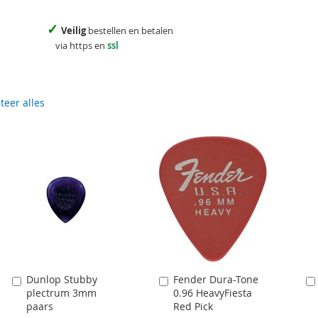
✓
Veilig
bestellen en betalen
via https en
ssl
teer alles
Dunlop Stubby
Fender Dura-Tone
Aan
Aan
plectrum 3mm
0.96 HeavyFiesta
winkelwagen
winkelwagen
paars
Red Pick
toevoegen
toevoegen