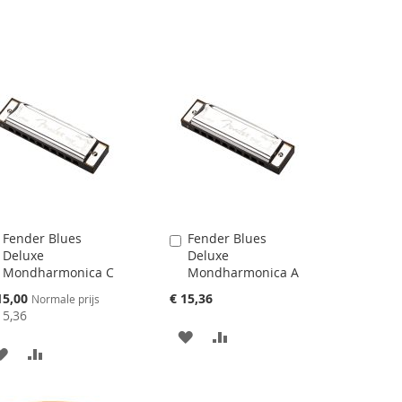
VERLANGLIJST
TOE
VERLANGLIJST
TOE
TOEVOEGEN
OM
TOEVOEGEN
OM
TE
TE
VERGELIJKEN
VERGELIJKEN
Fender Blues
Fender Blues
Aan
Aan
Deluxe
Deluxe
winkelwagen
winkelwagen
Mondharmonica C
Mondharmonica A
toevoegen
toevoegen
ciale
15,00
€ 15,36
Normale prijs
js
15,36
AAN
VOEG
AAN
VOEG
VERLANGLIJST
TOE
VERLANGLIJST
TOE
TOEVOEGEN
OM