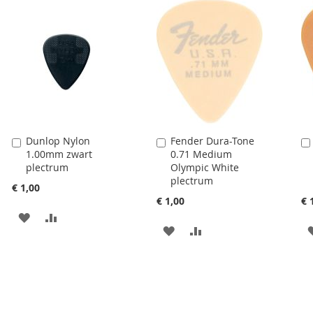
TOEVOEGEN
OM
TE
TE
VERGELIJKEN
VERGELIJKEN
Dunlop Nylon
Fender Dura-Tone
Aan
Aan
1.00mm zwart
0.71 Medium
winkelwagen
winkelwagen
plectrum
Olympic White
toevoegen
toevoegen
plectrum
€ 1,00
€ 1,00
€ 
AAN
VOEG
AAN
VOEG
VERLANGLIJST
TOE
VERLANGLIJST
TOE
TOEVOEGEN
OM
TOEVOEGEN
OM
TE
TE