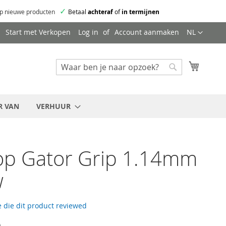
✓
p nieuwe producten
Betaal
achteraf
of
in termijnen
Taal
Start met Verkopen
Log in
Account aanmaken
NL
Mijn wi
Zoeken
Zoeken
R VAN
VERHUUR
op Gator Grip 1.14mm
w
 die dit product reviewed