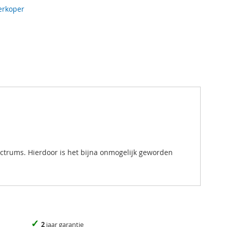
erkoper
ectrums. Hierdoor is het bijna onmogelijk geworden
✓
2
jaar garantie