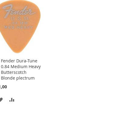
TOEVOEGEN
OM
TE
TE
VERGELIJKEN
VERGELIJKEN
Fender Dura-Tune
Aan
0.84 Medium Heavy
winkelwagen
Butterscotch
toevoegen
Blonde plectrum
1,00
AAN
VOEG
VERLANGLIJST
TOE
TOEVOEGEN
OM
TE