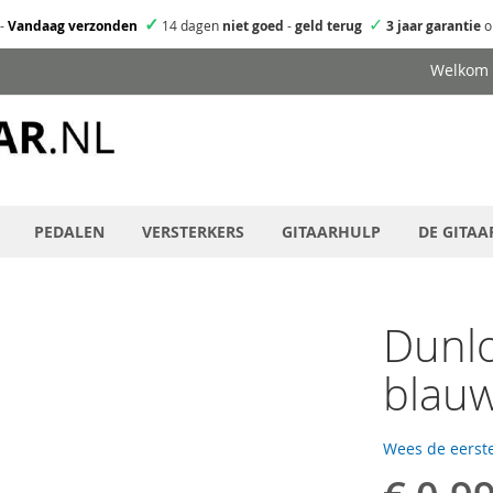
✓
✓
-
Vandaag verzonden
14 dagen
niet goed
-
geld terug
3 jaar garantie
o
Welkom
PEDALEN
VERSTERKERS
GITAARHULP
DE GITAA
Dunl
blau
Wees de eerste
Speciale