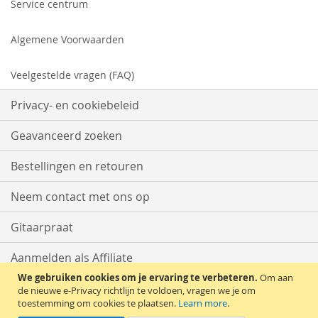
Service centrum
Algemene Voorwaarden
Veelgestelde vragen (FAQ)
Privacy- en cookiebeleid
Geavanceerd zoeken
Bestellingen en retouren
Neem contact met ons op
Gitaarpraat
Aanmelden als Affiliate
We gebruiken cookies om je ervaring te verbeteren.
Om aan
Start met Verkopen
de nieuwe e-Privacy richtlijn te voldoen, vragen we je om
toestemming om cookies te plaatsen.
Learn more
.