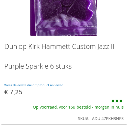
Skip
Dunlop Kirk Hammett Custom Jazz II
to
the
beginning
of
Purple Sparkle 6 stuks
the
images
gallery
Wees de eerste die dit product reviewed
€ 7,25
Op voorraad, voor 16u besteld - morgen in huis
SKU
ADU 47PKH3NPS