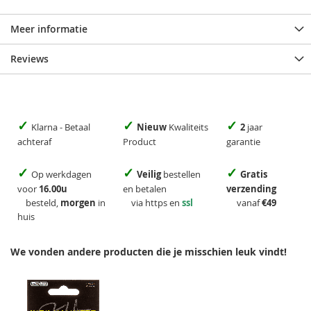
Meer informatie
Reviews
✓
✓
✓
Klarna - Betaal
Nieuw
Kwaliteits
2
jaar
achteraf
Product
garantie
✓
✓
✓
Op werkdagen
Veilig
bestellen
Gratis
voor
16.00u
en betalen
verzending
besteld,
morgen
in
via https en
ssl
vanaf
€49
huis
We vonden andere producten die je misschien leuk vindt!