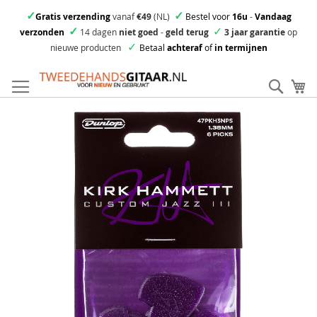
✓
✓
Gratis verzending
vanaf
€49
(NL)
Bestel voor
16u
-
Vandaag
✓
✓
verzonden
14 dagen
niet goed
-
geld terug
3 jaar garantie
op
✓
nieuwe producten
Betaal
achteraf
of
in termijnen
Ga
direct
Zoek
Mi
door
naar
Skip
de
to
inhoud
the
end
of
the
images
gallery