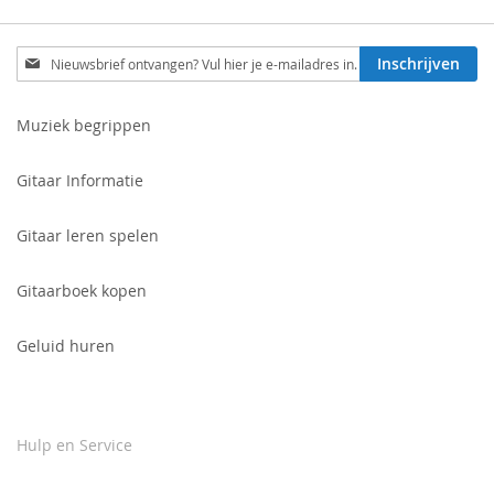
Schrijf
Inschrijven
je
in
voor
Muziek begrippen
onze
nieuwsbrief:
Gitaar Informatie
Gitaar leren spelen
Gitaarboek kopen
Geluid huren
Hulp en Service