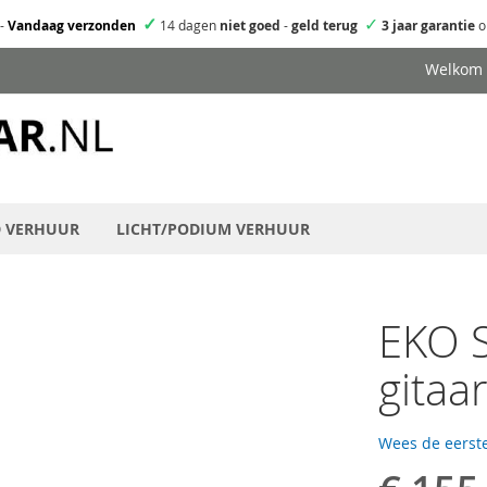
✓
✓
-
Vandaag verzonden
14 dagen
niet goed
-
geld terug
3 jaar garantie
o
Welkom
D VERHUUR
LICHT/PODIUM VERHUUR
EKO S
gitaa
Wees de eerste