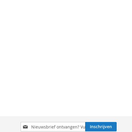
Schrijf
Inschrijven
je