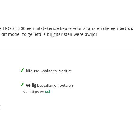
 de EKO ST-300 een uitstekende keuze voor gitaristen die een
betrouw
t model zo geliefd is bij gitaristen wereldwijd!
✓
Nieuw
Kwaliteits Product
✓
Veilig
bestellen en betalen
via https en
ssl
!