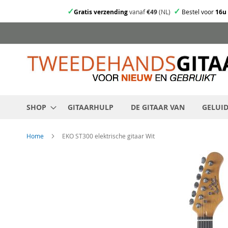
✓
✓
Gratis verzending
vanaf
€49
(NL)
Bestel voor
16u
Ga
direct
door
naar
de
inhoud
SHOP
GITAARHULP
DE GITAAR VAN
GELUI
Home
EKO ST300 elektrische gitaar Wit
Skip
to
the
end
of
the
images
gallery