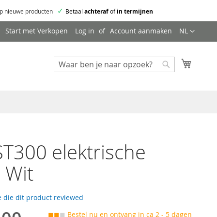
✓
p nieuwe producten
Betaal
achteraf
of
in termijnen
Taal
Start met Verkopen
Log in
Account aanmaken
NL
Mijn wi
Zoeken
Zoeken
T300 elektrische
r Wit
 die dit product reviewed
◼◼
◼
Bestel nu en ontvang in ca 2 - 5 dagen