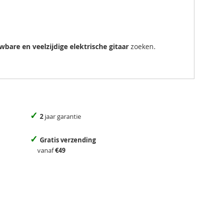
bare en veelzijdige elektrische gitaar
zoeken.
✓
2
jaar garantie
✓
Gratis verzending
vanaf
€49