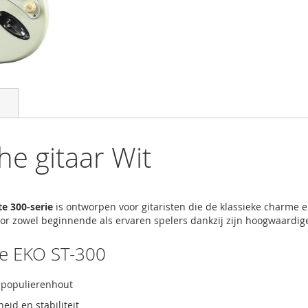
he gitaar Wit
te 300-serie
is ontworpen voor gitaristen die de klassieke charme e
oor zowel beginnende als ervaren spelers dankzij zijn hoogwaardige 
de EKO ST-300
t populierenhout
id en stabiliteit