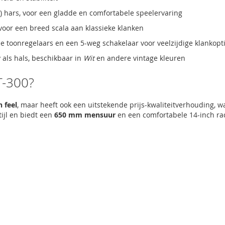
 hars, voor een gladde en comfortabele speelervaring
s voor een breed scala aan klassieke klanken
e toonregelaars en een 5-weg schakelaar voor veelzijdige klankopt
als hals, beschikbaar in
Wit
en andere vintage kleuren
T-300?
n feel
, maar heeft ook een uitstekende prijs-kwaliteitverhouding, w
ijl en biedt een
650 mm mensuur
en een comfortabele 14-inch rad