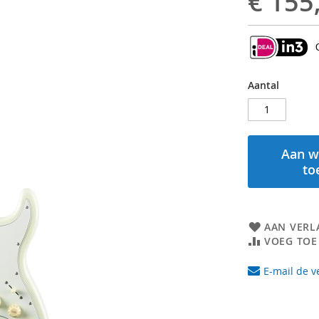
€ 155
Aantal
Aan w
to
AAN VERL
VOEG TOE
E-mail de v