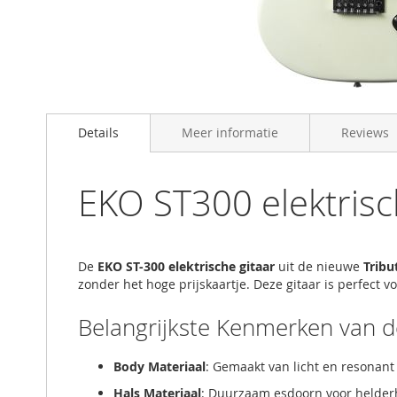
Skip
to
Details
Meer informatie
Reviews
the
beginning
of
the
EKO ST300 elektrisc
images
gallery
De
EKO ST-300 elektrische gitaar
uit de nieuwe
Tribu
zonder het hoge prijskaartje. Deze gitaar is perfect v
Belangrijkste Kenmerken van 
Body Materiaal
: Gemaakt van licht en resonan
Hals Materiaal
: Duurzaam esdoorn voor helderhe