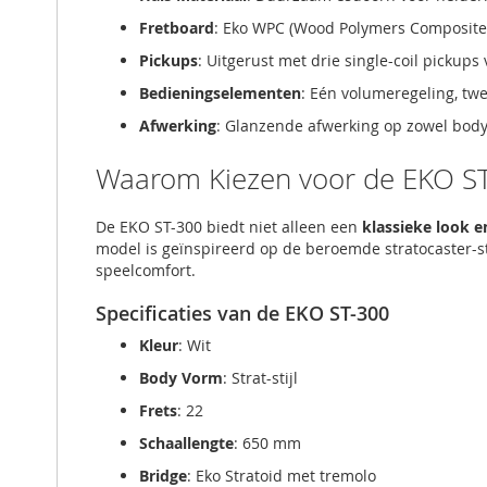
Fretboard
: Eko WPC (Wood Polymers Composite)
Pickups
: Uitgerust met drie single-coil pickup
Bedieningselementen
: Eén volumeregeling, twe
Afwerking
: Glanzende afwerking op zowel body 
Waarom Kiezen voor de EKO S
De EKO ST-300 biedt niet alleen een
klassieke look e
model is geïnspireerd op de beroemde stratocaster-st
speelcomfort.
Specificaties van de EKO ST-300
Kleur
: Wit
Body Vorm
: Strat-stijl
Frets
: 22
Schaallengte
: 650 mm
Bridge
: Eko Stratoid met tremolo