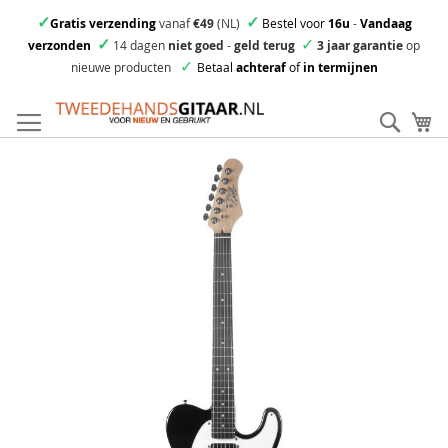
✓
✓
Gratis verzending
vanaf
€49
(NL)
Bestel voor
16u
-
Vandaag
✓
✓
verzonden
14 dagen
niet goed
-
geld terug
3 jaar garantie
op
✓
nieuwe producten
Betaal
achteraf
of
in termijnen
Ga
direct
Zoek
Mi
door
naar
Skip
de
to
inhoud
the
end
of
the
images
gallery