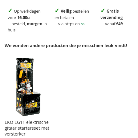
✓
✓
✓
Op werkdagen
Veilig
bestellen
Gratis
voor
16.00u
en betalen
verzending
besteld,
morgen
in
via https en
ssl
vanaf
€49
huis
We vonden andere producten die je misschien leuk vindt!
EKO EG11 elektrische
gitaar startersset met
versterker