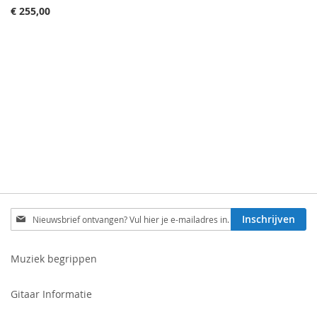
€ 255,00
Schrijf
Inschrijven
je
in
voor
Muziek begrippen
onze
nieuwsbrief:
Gitaar Informatie