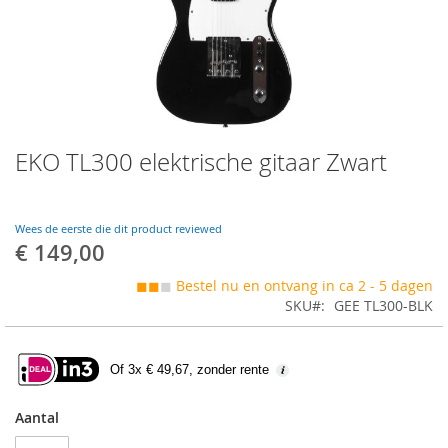
Skip
EKO TL300 elektrische gitaar Zwart
to
the
beginning
of
Wees de eerste die dit product reviewed
the
€ 149,00
images
gallery
◼◼
◼
Bestel nu en ontvang in ca 2 - 5 dagen
SKU
GEE TL300-BLK
Of 3x € 49,67, zonder rente
Aantal