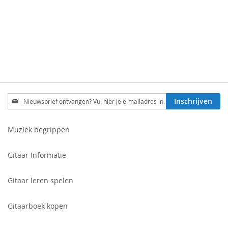
Schrijf
Inschrijven
je
in
voor
Muziek begrippen
onze
nieuwsbrief:
Gitaar Informatie
Gitaar leren spelen
Gitaarboek kopen