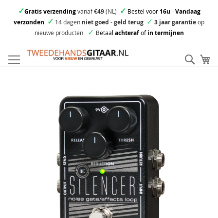
✓
✓
Gratis verzending
vanaf
€49
(NL)
Bestel voor
16u
-
Vandaag
✓
✓
verzonden
14 dagen
niet goed
-
geld terug
3 jaar garantie
op
✓
nieuwe producten
Betaal
achteraf
of
in termijnen
Ga
direct
Zoek
Mi
door
naar
Skip
de
to
inhoud
the
end
of
the
images
gallery