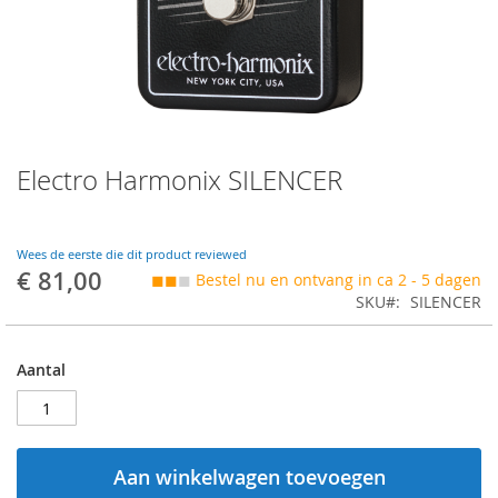
Skip
Electro Harmonix SILENCER
to
the
beginning
of
Wees de eerste die dit product reviewed
the
€ 81,00
◼◼
◼
Bestel nu en ontvang in ca 2 - 5 dagen
images
SKU
SILENCER
gallery
Aantal
Aan winkelwagen toevoegen