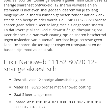
Speciaal voor de 12-snarige western gitaar heeft Elixir deze 12
snarige snarenset ontwikkeld. 12 snaren verwisselen en
stemmen is niet even snel gedaan, daarom wil je zo lang
mogelijk van je snaren kunnen genieten zonder dat de klank
steeds een beetje minder wordt. De Elixir 11152 80/20 bronze
snaren gaan zeker 5 keer zo lang mee als ongecoate snaren.
En dat levert je al snel veel tijdswinst én geldbesparing op!
Door de speciale Nanoweb coating zijn de snaren beschermd
tegen invloeden van buitenaf. Hierdoor krijgt corrosie geen
kans. De snaren klinken super crispy en transparant en de
bassen zijn mooi vol en strak.
Elixir Nanoweb 11152 80/20 12-
snarige akoestisch
Geschikt voor 12 snarige akoestische gitaar
Materiaal: 80/20 bronze met Nanoweb coating
Gaat 5 keer langer mee
Snaardiktes: .010 .014 .023 .030 . 039 .047 - .010 .014
.009 .012 .018 . 027