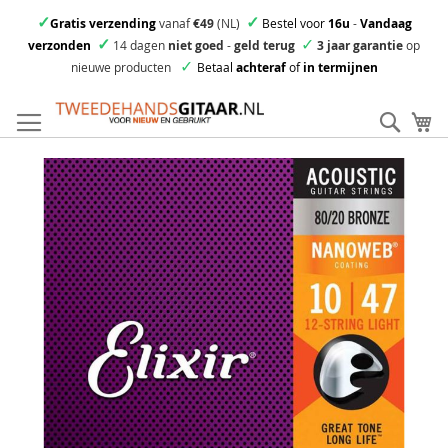
✓
✓
Gratis verzending
vanaf
€49
(NL)
Bestel voor
16u
-
Vandaag
✓
✓
verzonden
14 dagen
niet goed
-
geld terug
3 jaar garantie
op
✓
nieuwe producten
Betaal
achteraf
of
in termijnen
Ga
direct
Zoek
Mi
door
naar
Skip
de
to
inhoud
the
end
of
the
images
gallery