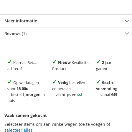
Meer informatie
Reviews
1
✓
✓
✓
Klarna - Betaal
Nieuw
Kwaliteits
2
jaar
achteraf
Product
garantie
✓
✓
✓
Op werkdagen
Veilig
bestellen
Gratis
voor
16.00u
en betalen
verzending
besteld,
morgen
in
via https en
ssl
vanaf
€49
huis
Vaak samen gekocht
Selecteer items om aan winkelwagen toe te voegen of
selecteer alles