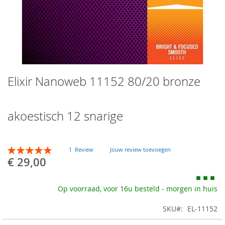
Skip
Elixir Nanoweb 11152 80/20 bronze
to
the
beginning
of
akoestisch 12 snarige
the
images
gallery
Beoordeling:
1
Review
Jouw review toevoegen
100
100
% of
€ 29,00
Op voorraad, voor 16u besteld - morgen in huis
SKU
EL-11152