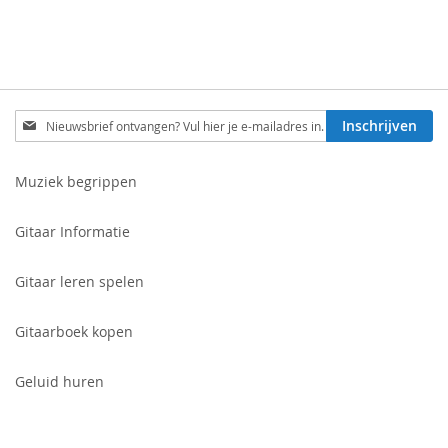
Schrijf
Inschrijven
je
in
voor
Muziek begrippen
onze
nieuwsbrief:
Gitaar Informatie
Gitaar leren spelen
Gitaarboek kopen
Geluid huren