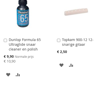
TOEVOEGEN
OM
TOEVOEGEN
OM
TE
TE
VERGELIJKEN
VERGELIJKEN
Dunlop Formula 65
Topkam 900-12 12-
Aan
Aan
Ultraglide snaar
snarige gitaar
winkelwagen
winkelwagen
cleaner en polish
toevoegen
toevoegen
€ 2,50
Speciale
€ 9,90
Normale prijs
prijs
€ 10,90
AAN
VOEG
VERLANGLIJST
TOE
AAN
VOEG
TOEVOEGEN
OM
VERLANGLIJST
TOE
TE
TOEVOEGEN
OM
VERGELIJKEN
TE
VERGELIJKEN