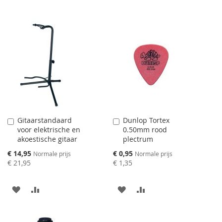
Gitaarstandaard
Dunlop Tortex
Aan
Aan
voor elektrische en
0.50mm rood
winkelwagen
winkelwagen
akoestische gitaar
plectrum
toevoegen
toevoegen
Speciale
Speciale
€ 14,95
€ 0,95
Normale prijs
Normale prijs
prijs
prijs
€ 21,95
€ 1,35
AAN
VOEG
AAN
VOEG
VERLANGLIJST
TOE
VERLANGLIJST
TOE