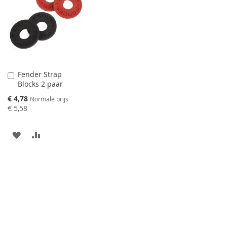
VERGELIJKEN
TE
VERGELIJKEN
Fender Strap
Aan
Blocks 2 paar
winkelwagen
toevoegen
Speciale
€ 4,78
Normale prijs
prijs
€ 5,58
AAN
VOEG
VERLANGLIJST
TOE
TOEVOEGEN
OM
TE
VERGELIJKEN