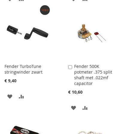
VERLANGLIJST
TOE
VERLANGLIJST
TOE
TOEVOEGEN
OM
TOEVOEGEN
OM
TE
TE
VERGELIJKEN
VERGELIJKEN
Fender TurboTune
Fender 500K
Aan
stringwinder zwart
potmeter .375 split
winkelwagen
shaft met .022mf
toevoegen
€ 9,40
capacitor
€ 10,60
AAN
VOEG
VERLANGLIJST
TOE
AAN
VOEG
TOEVOEGEN
OM
VERLANGLIJST
TOE
TE
TOEVOEGEN
OM