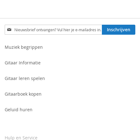
Schrijf
Inschrijven
je
in
voor
Muziek begrippen
onze
nieuwsbrief:
Gitaar Informatie
Gitaar leren spelen
Gitaarboek kopen
Geluid huren
Hulp en Service