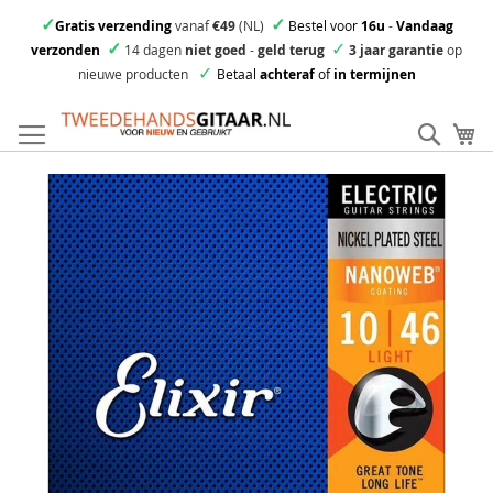
✓
✓
Gratis verzending
vanaf
€49
(NL)
Bestel voor
16u
-
Vandaag
✓
✓
verzonden
14 dagen
niet goed
-
geld terug
3 jaar garantie
op
✓
nieuwe producten
Betaal
achteraf
of
in termijnen
Ga
direct
Zoek
Mi
door
naar
Skip
de
to
inhoud
the
end
of
the
images
gallery