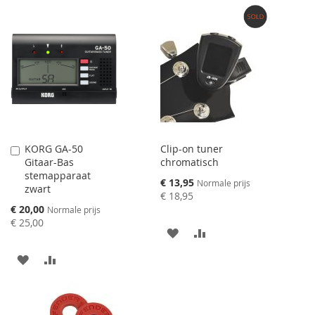
VERLANGLIJST
TOE
VERLANGLIJST
TOE
TOEVOEGEN
OM
TOEVOEGEN
OM
TE
TE
VERGELIJKEN
VERGELIJKEN
KORG GA-50
Clip-on tuner
Aan
Gitaar-Bas
chromatisch
winkelwagen
stemapparaat
toevoegen
Speciale
€ 13,95
Normale prijs
zwart
prijs
€ 18,95
Speciale
€ 20,00
Normale prijs
prijs
€ 25,00
AAN
VOEG
VERLANGLIJST
TOE
AAN
VOEG
TOEVOEGEN
OM
VERLANGLIJST
TOE
TE
TOEVOEGEN
OM