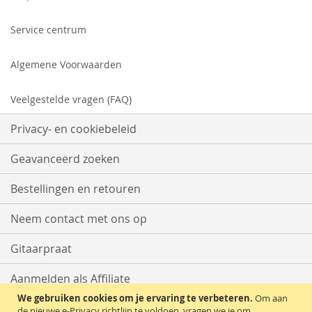
Service centrum
Algemene Voorwaarden
Veelgestelde vragen (FAQ)
Privacy- en cookiebeleid
Geavanceerd zoeken
Bestellingen en retouren
Neem contact met ons op
Gitaarpraat
Aanmelden als Affiliate
We gebruiken cookies om je ervaring te verbeteren.
Om aan
Start met Verkopen
de nieuwe e-Privacy richtlijn te voldoen, vragen we je om