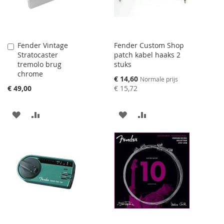
Fender Vintage
Fender Custom Shop
Aan
Stratocaster
patch kabel haaks 2
winkelwagen
tremolo brug
stuks
toevoegen
chrome
Speciale
€ 14,60
Normale prijs
prijs
€ 49,00
€ 15,72
AAN
VOEG
AAN
VOEG
VERLANGLIJST
TOE
VERLANGLIJST
TOE
TOEVOEGEN
OM
TOEVOEGEN
OM
TE
TE
VERGELIJKEN
VERGELIJKEN