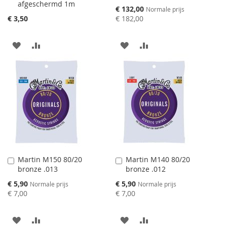
afgeschermd 1m
Speciale
€ 132,00
Normale prijs
prijs
€ 3,50
€ 182,00
AAN
VOEG
AAN
VOEG
VERLANGLIJST
TOE
VERLANGLIJST
TOE
TOEVOEGEN
OM
TOEVOEGEN
OM
TE
TE
VERGELIJKEN
VERGELIJKEN
Martin M150 80/20
Martin M140 80/20
Aan
Aan
bronze .013
bronze .012
winkelwagen
winkelwagen
toevoegen
toevoegen
Speciale
Speciale
€ 5,90
€ 5,90
Normale prijs
Normale prijs
prijs
prijs
€ 7,00
€ 7,00
AAN
VOEG
AAN
VOEG