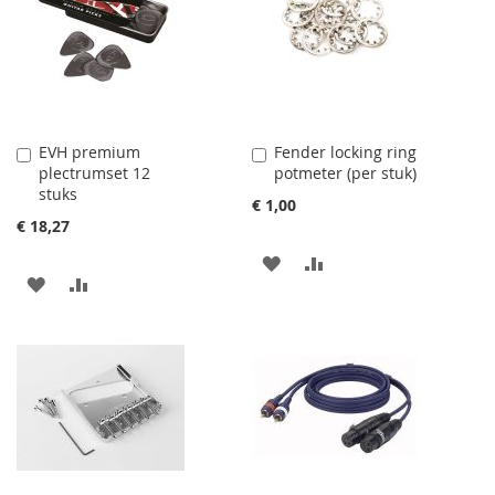
VERGELIJKEN
TE
VERGELIJKEN
EVH premium
Fender locking ring
Aan
Aan
plectrumset 12
potmeter (per stuk)
winkelwagen
winkelwagen
stuks
toevoegen
toevoegen
€ 1,00
€ 18,27
AAN
VOEG
AAN
VOEG
VERLANGLIJST
TOE
VERLANGLIJST
TOE
TOEVOEGEN
OM
TOEVOEGEN
OM
TE
TE
VERGELIJKEN
VERGELIJKEN