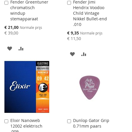
Fender Greentuner
Fender Jimi
Aan
Aan
chromatisch
Hendrix Voodoo
winkelwagen
winkelwagen
windup
Child Vintage
toevoegen
toevoegen
stemapparaat
Nikkel Bullet-end
.010
Speciale
€ 21,00
Normale prijs
prijs
Speciale
€ 39,00
€ 9,35
Normale prijs
prijs
€ 11,50
AAN
VOEG
AAN
VOEG
VERLANGLIJST
TOE
VERLANGLIJST
TOE
TOEVOEGEN
OM
TOEVOEGEN
OM
TE
TE
VERGELIJKEN
VERGELIJKEN
Elixir Nanoweb
Dunlop Gator Grip
Aan
Aan
12002 elektrisch
0.71mm paars
winkelwagen
winkelwagen
.009
toevoegen
toevoegen