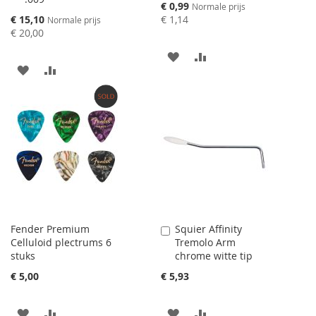
Speciale
€ 0,99
Normale prijs
prijs
Speciale
€ 15,10
€ 1,14
Normale prijs
prijs
€ 20,00
AAN
VOEG
AAN
VOEG
VERLANGLIJST
TOE
VERLANGLIJST
TOE
TOEVOEGEN
OM
TOEVOEGEN
OM
TE
TE
VERGELIJKEN
VERGELIJKEN
Fender Premium
Squier Affinity
Aan
Celluloid plectrums 6
Tremolo Arm
winkelwagen
stuks
chrome witte tip
toevoegen
€ 5,00
€ 5,93
AAN
VOEG
AAN
VOEG