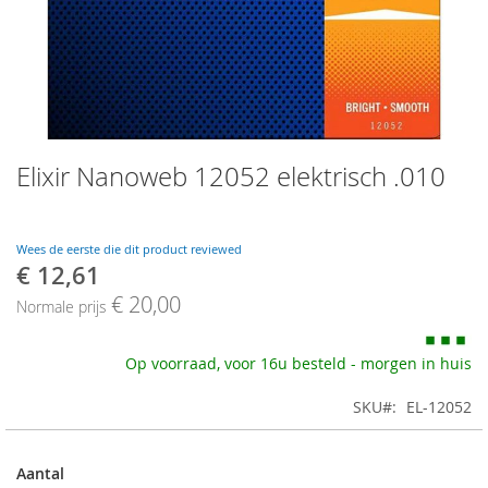
Skip
Elixir Nanoweb 12052 elektrisch .010
to
the
beginning
of
Wees de eerste die dit product reviewed
the
€ 12,61
Speciale
images
prijs
€ 20,00
gallery
Normale prijs
Op voorraad, voor 16u besteld - morgen in huis
SKU
EL-12052
Aantal