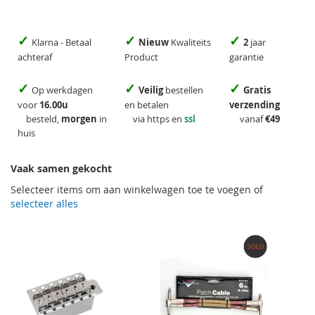
✓
✓
✓
Klarna - Betaal
Nieuw
Kwaliteits
2
jaar
achteraf
Product
garantie
✓
✓
✓
Op werkdagen
Veilig
bestellen
Gratis
voor
16.00u
en betalen
verzending
besteld,
morgen
in
via https en
ssl
vanaf
€49
huis
Vaak samen gekocht
Selecteer items om aan winkelwagen toe te voegen of
selecteer alles