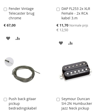
Fender Vintage
DAP FL253 2x XLR
Aan
Aan
Telecaster brug
Female - 2x RCA
winkelwagen
winkelwagen
chrome
kabel 3.m
toevoegen
toevoegen
Speciale
€ 67,00
€ 11,70
Normale prijs
prijs
€ 12,50
AAN
VOEG
AAN
VOEG
VERLANGLIJST
TOE
VERLANGLIJST
TOE
TOEVOEGEN
OM
TOEVOEGEN
OM
TE
TE
VERGELIJKEN
VERGELIJKEN
Push back gitaar
Seymour Duncan
Aan
Aan
pickup
SH-2N Humbucker
winkelwagen
winkelwagen
bedradingskabel
Jazz Neck pickup
toevoegen
toevoegen