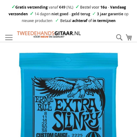
✓
✓
Gratis verzending
vanaf
€49
(NL)
Bestel voor
16u
-
Vandaag
✓
✓
verzonden
14 dagen
niet goed
-
geld terug
3 jaar garantie
op
✓
nieuwe producten
Betaal
achteraf
of
in termijnen
Ga
direct
Zoek
Mi
door
naar
Skip
de
to
inhoud
the
end
of
the
images
gallery