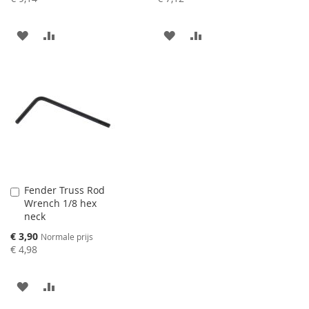
AAN
VOEG
AAN
VOEG
VERLANGLIJST
TOE
VERLANGLIJST
TOE
TOEVOEGEN
OM
TOEVOEGEN
OM
TE
TE
VERGELIJKEN
VERGELIJKEN
Fender Truss Rod
Aan
Wrench 1/8 hex
winkelwagen
neck
toevoegen
Speciale
€ 3,90
Normale prijs
prijs
€ 4,98
AAN
VOEG
VERLANGLIJST
TOE