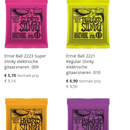
Ernie Ball 2223 Super
Ernie Ball 2221
Slinky elektrische
Regular Slinky
gitaarsnaren .009
elektrische
gitaarsnaren .010
Speciale
€ 5,70
Normale prijs
prijs
Speciale
€ 9,14
€ 6,90
Normale prijs
prijs
€ 9,50