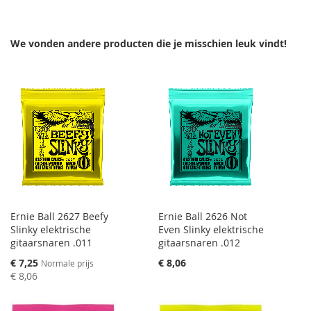
TOEVOEGEN
OM
We vonden andere producten die je misschien leuk vindt!
TE
VERGELIJKEN
Ernie Ball 2627 Beefy
Ernie Ball 2626 Not
Slinky elektrische
Even Slinky elektrische
gitaarsnaren .011
gitaarsnaren .012
Speciale
€ 7,25
€ 8,06
Normale prijs
prijs
€ 8,06