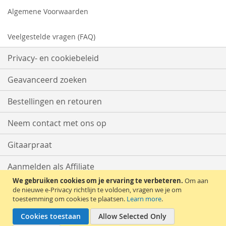
Algemene Voorwaarden
Veelgestelde vragen (FAQ)
Privacy- en cookiebeleid
Geavanceerd zoeken
Bestellingen en retouren
Neem contact met ons op
Gitaarpraat
Aanmelden als Affiliate
We gebruiken cookies om je ervaring te verbeteren.
Om aan
Start met Verkopen
de nieuwe e-Privacy richtlijn te voldoen, vragen we je om
toestemming om cookies te plaatsen.
Learn more
.
Cookies toestaan
Allow Selected Only