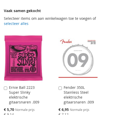
Vaak samen gekocht
Selecteer items om aan winkelwagen toe te voegen of
selecteer alles
Ernie Ball 2223
Fender 350L
Aan
Aan
Super Slinky
Stainless Steel
winkelwagen
winkelwagen
elektrische
elektrische
toevoegen
toevoegen
gitaarsnaren .009
gitaarsnaren .009
Speciale
Speciale
€ 5,70
€ 6,95
Normale prijs
Normale prijs
prijs
prijs
€ 9,14
€ 7,12