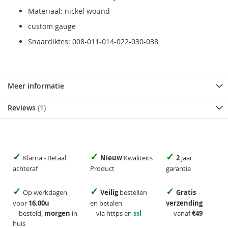
Materiaal: nickel wound
custom gauge
Snaardiktes: 008-011-014-022-030-038
Meer informatie
Reviews
1
✓
✓
✓
Klarna - Betaal
Nieuw
Kwaliteits
2
jaar
achteraf
Product
garantie
✓
✓
✓
Op werkdagen
Veilig
bestellen
Gratis
voor
16.00u
en betalen
verzending
besteld,
morgen
in
via https en
ssl
vanaf
€49
huis