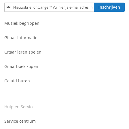
Schrijf
Inschrijven
je
in
voor
Muziek begrippen
onze
nieuwsbrief:
Gitaar Informatie
Gitaar leren spelen
Gitaarboek kopen
Geluid huren
Hulp en Service
Service centrum