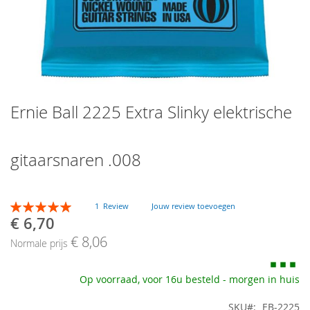
Skip
Ernie Ball 2225 Extra Slinky elektrische
to
the
beginning
of
gitaarsnaren .008
the
images
gallery
Beoordeling:
1
Review
Jouw review toevoegen
100
100
% of
€ 6,70
Speciale
prijs
€ 8,06
Normale prijs
Op voorraad, voor 16u besteld - morgen in huis
SKU
EB-2225