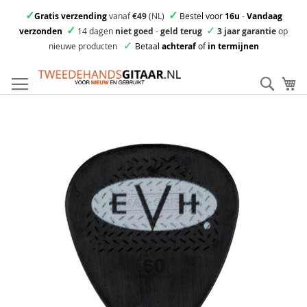
✓
✓
Gratis verzending
vanaf
€49
(NL)
Bestel voor
16u
-
Vandaag
✓
✓
verzonden
14 dagen
niet goed
-
geld terug
3 jaar garantie
op
✓
nieuwe producten
Betaal
achteraf
of
in termijnen
Ga
direct
Zoek
Mi
door
naar
Skip
de
to
inhoud
the
end
of
the
images
gallery