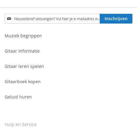
Schrijf
Inschrijven
je
in
voor
Muziek begrippen
onze
nieuwsbrief:
Gitaar Informatie
Gitaar leren spelen
Gitaarboek kopen
Geluid huren
Hulp en Service