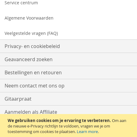
Service centrum
Algemene Voorwaarden
Veelgestelde vragen (FAQ)
Privacy- en cookiebeleid
Geavanceerd zoeken
Bestellingen en retouren
Neem contact met ons op
Gitaarpraat
Aanmelden als Affiliate
We gebruiken cookies om je ervaring te verbeteren.
Om aan
Start met Verkopen
de nieuwe e-Privacy richtlijn te voldoen, vragen we je om
toestemming om cookies te plaatsen.
Learn more
.