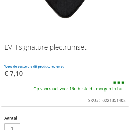
Skip
EVH signature plectrumset
to
the
beginning
of
Wees de eerste die dit product reviewed
the
€ 7,10
images
gallery
Op voorraad, voor 16u besteld - morgen in huis
SKU
0221351402
Aantal