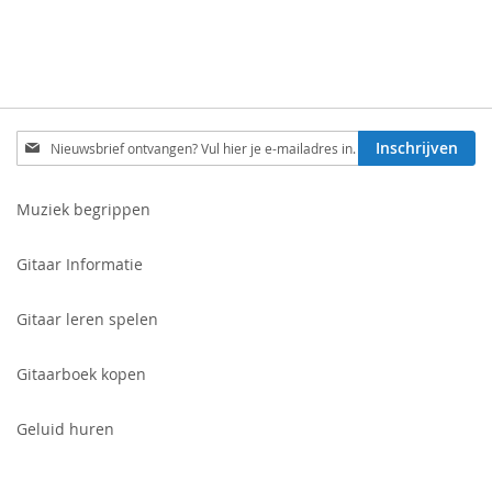
Schrijf
Inschrijven
je
in
voor
Muziek begrippen
onze
nieuwsbrief:
Gitaar Informatie
Gitaar leren spelen
Gitaarboek kopen
Geluid huren