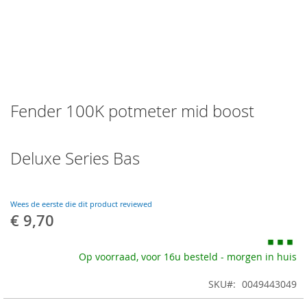
Skip
Fender 100K potmeter mid boost
to
the
beginning
of
Deluxe Series Bas
the
images
gallery
Wees de eerste die dit product reviewed
€ 9,70
Op voorraad, voor 16u besteld - morgen in huis
SKU
0049443049