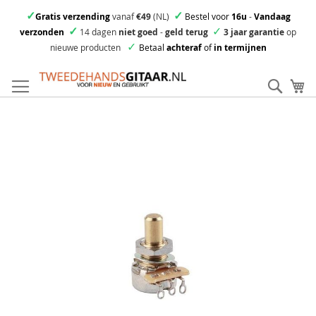
✓
✓
Gratis verzending
vanaf
€49
(NL)
Bestel voor
16u
-
Vandaag
✓
✓
verzonden
14 dagen
niet goed
-
geld terug
3 jaar garantie
op
✓
nieuwe producten
Betaal
achteraf
of
in termijnen
Ga
direct
Zoek
Mi
door
naar
Skip
de
to
inhoud
the
end
of
the
images
gallery