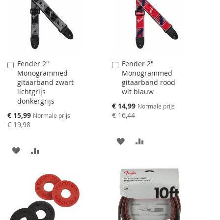
Fender 2"
Fender 2"
Aan
Aan
Monogrammed
Monogrammed
winkelwagen
winkelwagen
gitaarband zwart
gitaarband rood
toevoegen
toevoegen
lichtgrijs
wit blauw
donkergrijs
Speciale
€ 14,99
Normale prijs
prijs
Speciale
€ 15,99
€ 16,44
Normale prijs
prijs
€ 19,98
AAN
VOEG
AAN
VOEG
VERLANGLIJST
TOE
VERLANGLIJST
TOE
TOEVOEGEN
OM
TOEVOEGEN
OM
TE
TE
VERGELIJKEN
VERGELIJKEN