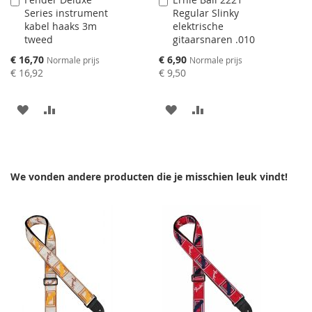
Aan
Aan
Series instrument
Regular Slinky
winkelwagen
winkelwagen
kabel haaks 3m
elektrische
toevoegen
toevoegen
tweed
gitaarsnaren .010
Speciale
Speciale
€ 16,70
€ 6,90
Normale prijs
Normale prijs
prijs
prijs
€ 16,92
€ 9,50
AAN
VOEG
AAN
VOEG
VERLANGLIJST
TOE
VERLANGLIJST
TOE
TOEVOEGEN
OM
TOEVOEGEN
OM
We vonden andere producten die je misschien leuk vindt!
TE
TE
VERGELIJKEN
VERGELIJKEN