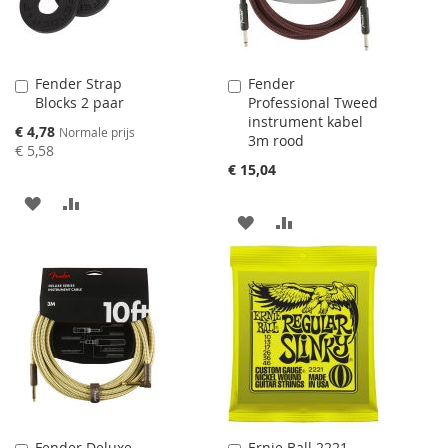
Fender Strap
Fender
Aan
Aan
Blocks 2 paar
Professional Tweed
winkelwagen
winkelwagen
instrument kabel
toevoegen
toevoegen
Speciale
€ 4,78
Normale prijs
3m rood
prijs
€ 5,58
€ 15,04
AAN
VOEG
AAN
VOEG
VERLANGLIJST
TOE
VERLANGLIJST
TOE
TOEVOEGEN
OM
TOEVOEGEN
OM
TE
TE
VERGELIJKEN
VERGELIJKEN
Fender Deluxe
Ernie Ball 2221