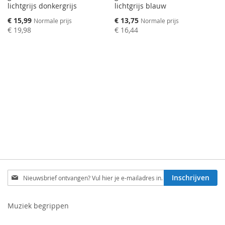
lichtgrijs donkergrijs
lichtgrijs blauw
Speciale
Speciale
€ 15,99
€ 13,75
Normale prijs
Normale prijs
prijs
prijs
€ 19,98
€ 16,44
Schrijf
Inschrijven
je
in
voor
Muziek begrippen
onze
nieuwsbrief: