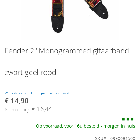
Skip
Fender 2" Monogrammed gitaarband
to
the
beginning
of
zwart geel rood
the
images
gallery
Wees de eerste die dit product reviewed
€ 14,90
Speciale
prijs
€ 16,44
Normale prijs
Op voorraad, voor 16u besteld - morgen in huis
SKU
0990681500