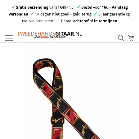
✓
✓
Gratis verzending
vanaf
€49
(NL)
Bestel voor
16u
-
Vandaag
✓
✓
verzonden
14 dagen
niet goed
-
geld terug
3 jaar garantie
op
✓
nieuwe producten
Betaal
achteraf
of
in termijnen
Ga
direct
Zoek
Mi
door
naar
Skip
de
to
inhoud
the
end
of
the
images
gallery