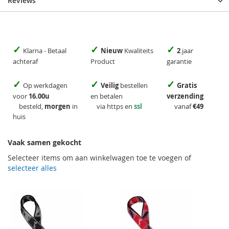
Reviews
✓
✓
✓
Klarna - Betaal
Nieuw
Kwaliteits
2
jaar
achteraf
Product
garantie
✓
✓
✓
Op werkdagen
Veilig
bestellen
Gratis
voor
16.00u
en betalen
verzending
besteld,
morgen
in
via https en
ssl
vanaf
€49
huis
Vaak samen gekocht
Selecteer items om aan winkelwagen toe te voegen of
selecteer alles