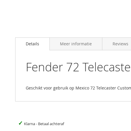
Skip
to
Details
Meer informatie
Reviews
the
beginning
of
the
Fender 72 Telecaste
images
gallery
Geschikt voor gebruik op Mexico 72 Telecaster Custom
✓
Klarna - Betaal achteraf