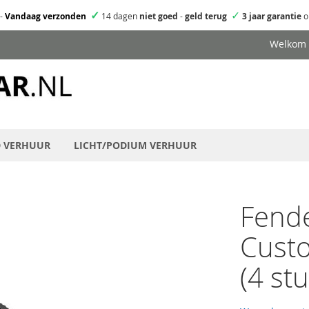
✓
✓
-
Vandaag verzonden
14 dagen
niet goed
-
geld terug
3 jaar garantie
o
Welkom
D VERHUUR
LICHT/PODIUM VERHUUR
Fende
Custo
(4 stu