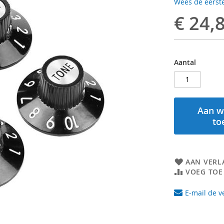
Wees de eerste
€ 24,
Aantal
Aan w
to
AAN VERL
VOEG TOE
E-mail de v