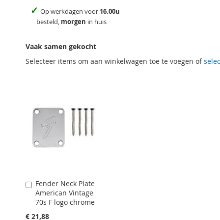
✓
Op werkdagen voor
16.00u
besteld,
morgen
in huis
Vaak samen gekocht
Selecteer items om aan winkelwagen toe te voegen of
selec
Fender Neck Plate
Aan
American Vintage
winkelwagen
70s F logo chrome
toevoegen
€ 21,88