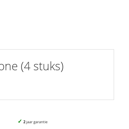
one (4 stuks)
✓
2
jaar garantie