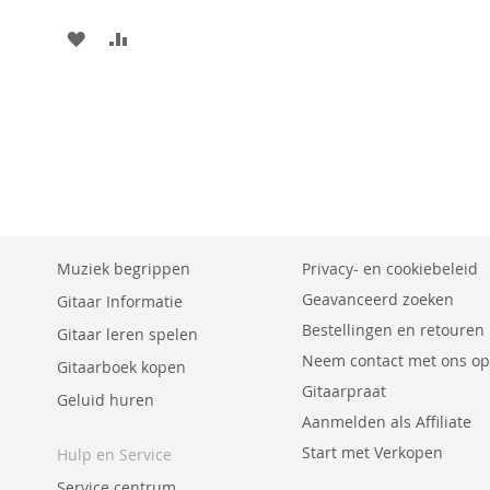
AAN
VOEG
VERLANGLIJST
TOE
TOEVOEGEN
OM
TE
VERGELIJKEN
Muziek begrippen
Privacy- en cookiebeleid
Geavanceerd zoeken
Gitaar Informatie
Bestellingen en retouren
Gitaar leren spelen
Neem contact met ons op
Gitaarboek kopen
Gitaarpraat
Geluid huren
Aanmelden als Affiliate
Start met Verkopen
Hulp en Service
Service centrum