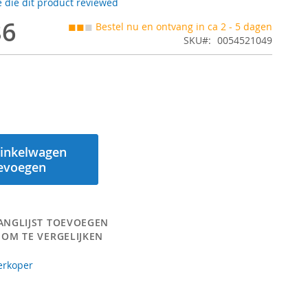
 die dit product reviewed
86
◼◼
◼
Bestel nu en ontvang in ca 2 - 5 dagen
SKU
0054521049
inkelwagen
evoegen
ANGLIJST TOEVOEGEN
 OM TE VERGELIJKEN
erkoper