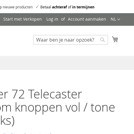
✓
p nieuwe producten
Betaal
achteraf
of
in termijnen
Taal
Start met Verkopen
Log in
Account aanmaken
NL
Mijn wi
Zoeken
Zoeken
r 72 Telecaster
m knoppen vol / tone
ks)