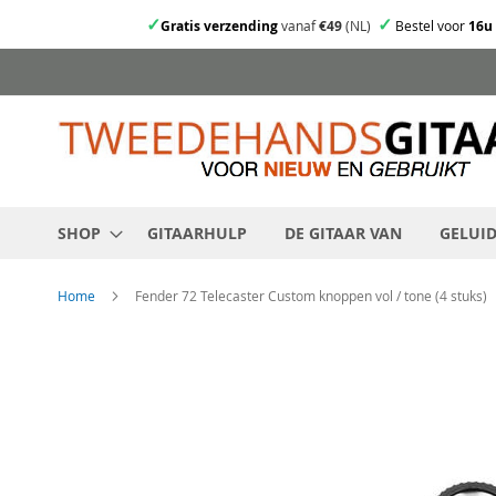
✓
✓
Gratis verzending
vanaf
€49
(NL)
Bestel voor
16u
Ga
direct
door
naar
de
inhoud
SHOP
GITAARHULP
DE GITAAR VAN
GELUI
Home
Fender 72 Telecaster Custom knoppen vol / tone (4 stuks)
Skip
to
the
end
of
the
images
gallery