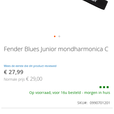
Skip
Fender Blues Junior mondharmonica C
to
the
beginning
of
Wees de eerste die dit product reviewed
the
€ 27,99
Speciale
images
prijs
€ 29,00
gallery
Normale prijs
Op voorraad, voor 16u besteld - morgen in huis
SKU
0990701201