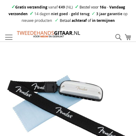
✓
✓
Gratis verzending
vanaf
€49
(NL)
Bestel voor
16u
-
Vandaag
✓
✓
verzonden
14 dagen
niet goed
-
geld terug
3 jaar garantie
op
✓
nieuwe producten
Betaal
achteraf
of
in termijnen
Ga
direct
Zoek
Mi
door
naar
Skip
de
to
inhoud
the
end
of
the
images
gallery