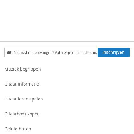
Schrijf
Inschrijven
je
in
voor
Muziek begrippen
onze
nieuwsbrief:
Gitaar Informatie
Gitaar leren spelen
Gitaarboek kopen
Geluid huren