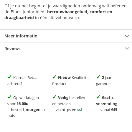
Of je nu net begint of je vaardigheden onderweg wilt oefenen,
de Blues Junior biedt
betrouwbaar geluid, comfort en
draagbaarheid
in één stijlvol ontwerp.
Meer informatie
Reviews
✓
✓
✓
Klarna - Betaal
Nieuw
Kwaliteits
2
jaar
achteraf
Product
garantie
✓
✓
✓
Op werkdagen
Veilig
bestellen
Gratis
voor
16.00u
en betalen
verzending
besteld,
morgen
in
via https en
ssl
vanaf
€49
huis