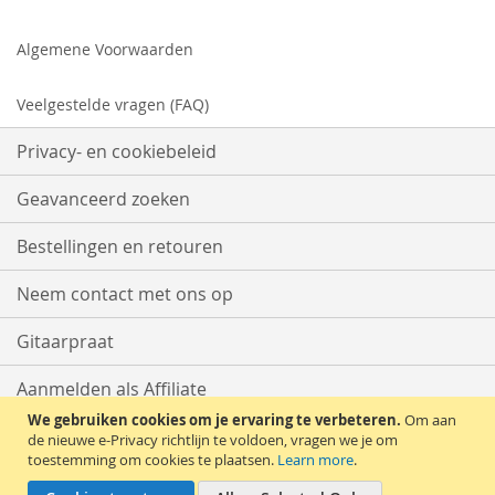
Algemene Voorwaarden
Veelgestelde vragen (FAQ)
Privacy- en cookiebeleid
Geavanceerd zoeken
Bestellingen en retouren
Neem contact met ons op
Gitaarpraat
Aanmelden als Affiliate
We gebruiken cookies om je ervaring te verbeteren.
Om aan
Start met Verkopen
de nieuwe e-Privacy richtlijn te voldoen, vragen we je om
toestemming om cookies te plaatsen.
Learn more
.