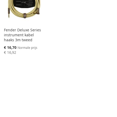
Fender Deluxe Series
instrument kabel
haaks 3m tweed
Speciale
€ 16,70
Normale prijs
prijs
€ 16,92