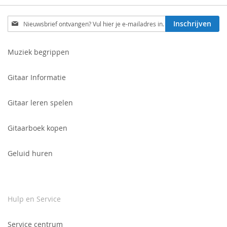
Schrijf
Inschrijven
je
in
voor
Muziek begrippen
onze
nieuwsbrief:
Gitaar Informatie
Gitaar leren spelen
Gitaarboek kopen
Geluid huren
Hulp en Service
Service centrum