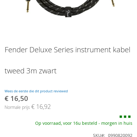
Skip
Fender Deluxe Series instrument kabel
to
the
beginning
of
tweed 3m zwart
the
images
gallery
Wees de eerste die dit product reviewed
€ 16,50
Speciale
prijs
€ 16,92
Normale prijs
Op voorraad, voor 16u besteld - morgen in huis
SKU
0990820092