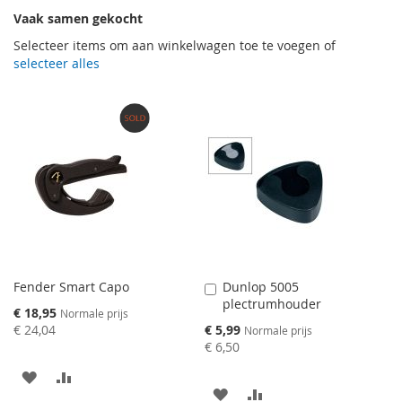
Vaak samen gekocht
Selecteer items om aan winkelwagen toe te voegen of
selecteer alles
Fender Smart Capo
Dunlop 5005
Aan
plectrumhouder
winkelwagen
Speciale
€ 18,95
Normale prijs
toevoegen
prijs
Speciale
€ 24,04
€ 5,99
Normale prijs
prijs
€ 6,50
AAN
VOEG
AAN
VOEG