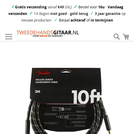
✓
✓
Gratis verzending
vanaf
€49
(NL)
Bestel voor
16u
-
Vandaag
✓
✓
verzonden
14 dagen
niet goed
-
geld terug
3 jaar garantie
op
✓
nieuwe producten
Betaal
achteraf
of
in termijnen
Ga
direct
Zoek
Mi
door
naar
Skip
de
to
inhoud
the
end
of
the
images
gallery