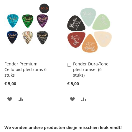
VERLANGLIJST
TOE
VERLANGLIJST
TOE
TOEVOEGEN
OM
TOEVOEGEN
OM
TE
TE
VERGELIJKEN
VERGELIJKEN
Fender Premium
Fender Dura-Tone
Aan
Celluloid plectrums 6
plectrumset (6
winkelwagen
stuks
stuks)
toevoegen
€ 5,00
€ 5,00
AAN
VOEG
AAN
VOEG
VERLANGLIJST
TOE
VERLANGLIJST
TOE
TOEVOEGEN
OM
TOEVOEGEN
OM
We vonden andere producten die je misschien leuk vindt!
TE
TE