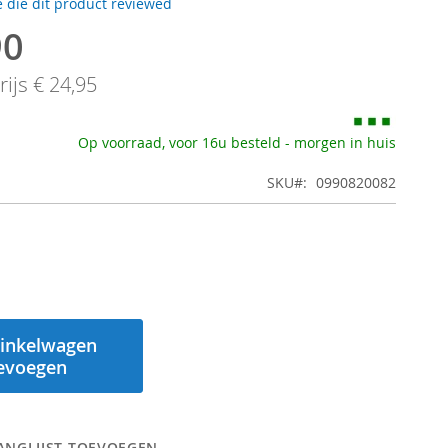
 die dit product reviewed
90
ijs
€ 24,95
Op voorraad, voor 16u besteld - morgen in huis
SKU
0990820082
inkelwagen
evoegen
ANGLIJST TOEVOEGEN