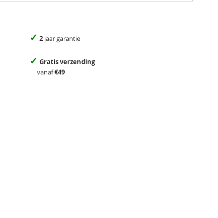
✓
2
jaar garantie
✓
Gratis verzending
vanaf
€49