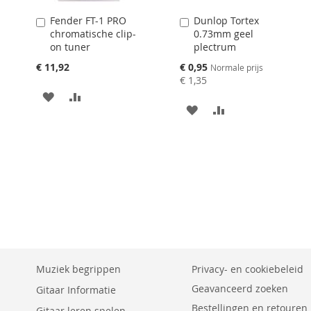
Fender FT-1 PRO
Dunlop Tortex
Aan
Aan
chromatische clip-
0.73mm geel
winkelwagen
winkelwagen
on tuner
plectrum
toevoegen
toevoegen
Speciale
€ 11,92
€ 0,95
Normale prijs
prijs
€ 1,35
AAN
VOEG
AAN
VOEG
VERLANGLIJST
TOE
VERLANGLIJST
TOE
TOEVOEGEN
OM
TOEVOEGEN
OM
TE
TE
VERGELIJKEN
VERGELIJKEN
Muziek begrippen
Privacy- en cookiebeleid
Geavanceerd zoeken
Gitaar Informatie
Bestellingen en retouren
Gitaar leren spelen