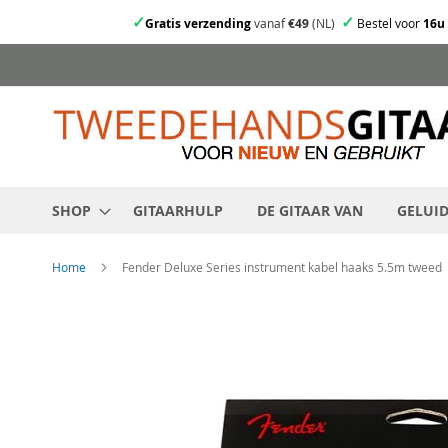
✓
✓
Gratis verzending
vanaf
€49
(NL)
Bestel voor
16u
Ga
direct
door
naar
de
inhoud
SHOP
GITAARHULP
DE GITAAR VAN
GELUI
Home
Fender Deluxe Series instrument kabel haaks 5.5m tweed
Skip
to
the
end
of
the
images
gallery