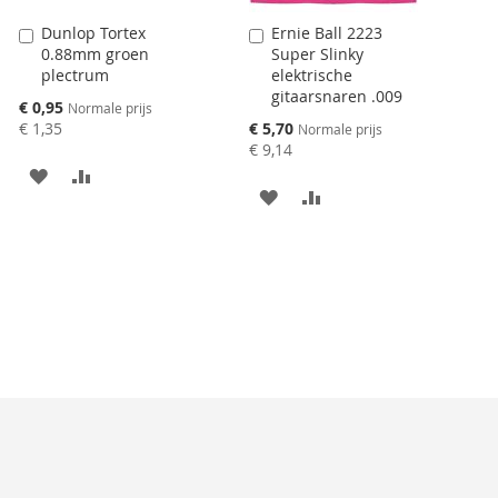
Dunlop Tortex
Ernie Ball 2223
Aan
Aan
0.88mm groen
Super Slinky
winkelwagen
winkelwagen
plectrum
elektrische
toevoegen
toevoegen
gitaarsnaren .009
Speciale
€ 0,95
Normale prijs
prijs
Speciale
€ 1,35
€ 5,70
Normale prijs
prijs
€ 9,14
AAN
VOEG
AAN
VOEG
VERLANGLIJST
TOE
VERLANGLIJST
TOE
TOEVOEGEN
OM
TOEVOEGEN
OM
TE
TE
VERGELIJKEN
VERGELIJKEN