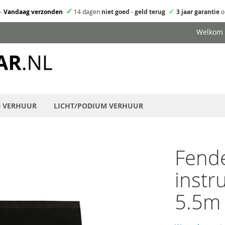
✓
✓
-
Vandaag verzonden
14 dagen
niet goed
-
geld terug
3 jaar garantie
o
Welkom
D VERHUUR
LICHT/PODIUM VERHUUR
Fende
instr
5.5m