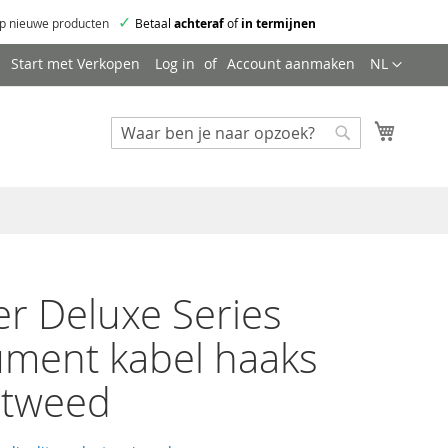
✓
p nieuwe producten
Betaal
achteraf
of
in termijnen
Taal
Start met Verkopen
Log in
Account aanmaken
NL
Mijn wi
Zoeken
Zoeken
r Deluxe Series
ument kabel haaks
 tweed