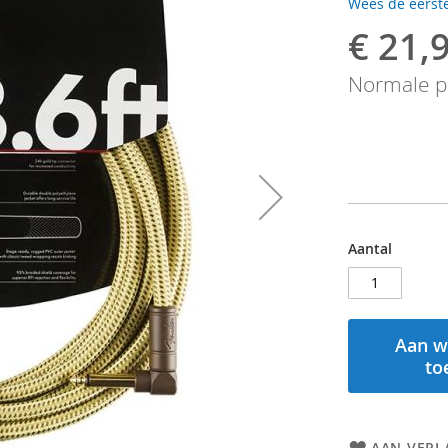
Wees de eerste
€ 21,
Speciale
prijs
Normale pr
Aantal
Aan w
to
AAN VERL