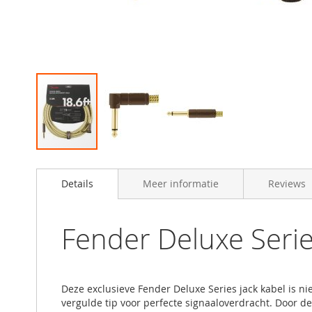
Skip
to
Details
Meer informatie
Reviews
the
beginning
of
the
Fender Deluxe Seri
images
gallery
Deze exclusieve Fender Deluxe Series jack kabel is ni
vergulde tip voor perfecte signaaloverdracht. Door 