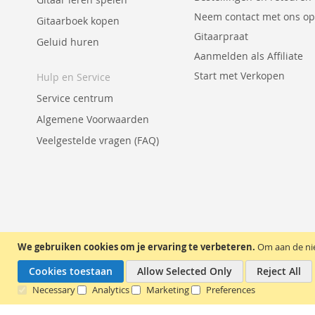
Neem contact met ons op
Gitaarboek kopen
Gitaarpraat
Geluid huren
Aanmelden als Affiliate
Start met Verkopen
Hulp en Service
Service centrum
Algemene Voorwaarden
Veelgestelde vragen (FAQ)
We gebruiken cookies om je ervaring te verbeteren.
Om aan de nie
Cookies toestaan
Allow Selected Only
Reject All
Necessary
Analytics
Marketing
Preferences